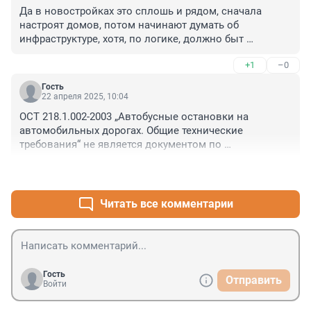
на загруженные маршруты коротенькие версии бусов 
Да в новостройках это сплошь и рядом, сначала 
ставят, а на свободные длинные, что бы весело было 
настроят домов, потом начинают думать об 
наблюдать как народ по утрам в них влезает. Вот 
инфраструктуре, хотя, по логике, должно быт 
такие шутники у нас в транспортном комитете.
наоборот. Интересно как комитет по транспорту 
+1
–0
согласование на проекты выдаёт, если ни остановок, 
ни развязок в проектах нет или он только думает как 
Гость
карманы набить с парковок?
22 апреля 2025, 10:04
ОСТ 218.1.002-2003 „Автобусные остановки на 
автомобильных дорогах. Общие технические 
требования“ не является документом по 
стандартизации в соответствии с 184 ФЗ о 
+1
–0
техническом регулировании и носит 
рекомендательный характер на АД общего 
пользования за границами городской застройки
Читать все комментарии
Гость
Отправить
Войти