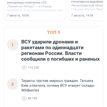
популярных водоёмах
менеджеры компании «СЗ
Ленинградской области
„Терминал-Ресурс“ — о планах
станции вблизи Лембол
компании, испытаниях и поводах для
Раздолинского озёр, а 
осторожного оптимизма.
7 августа, 18:00
7 августа, 14:59
недалеко от Большого Т
водопада.
ТОП 5
ВСУ ударили дронами и
1
ракетами по одиннадцати
регионам России. Власти
сообщили о погибших и раненых
112 128
Теракты против мирных граждан. Татьяна
2
Ким ответила, почему ВСУ атакует склады
Wildberries
89 193