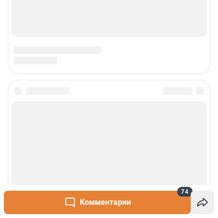
О компании
Наши вакансии
Статистика канала в MAX
Все города сети
Проекты
Мобильное приложение
Google Play
App Store
App Gallery
RuStore
74
Комментарии
Мы в соцсетях