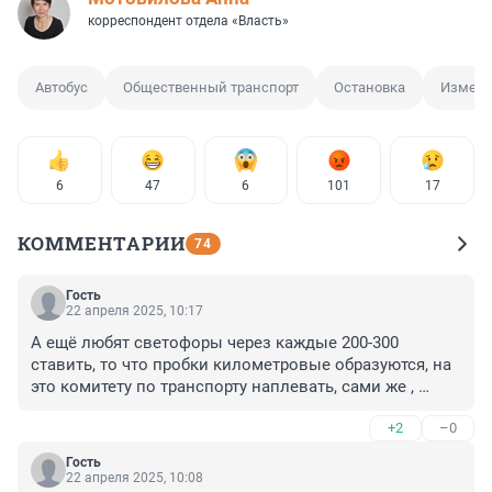
корреспондент отдела «Власть»
Автобус
Общественный транспорт
Остановка
Измене
6
47
6
101
17
КОММЕНТАРИИ
74
Гость
22 апреля 2025, 10:17
А ещё любят светофоры через каждые 200-300 
ставить, то что пробки километровые образуются, на 
это комитету по транспорту наплевать, сами же , 
видимо, в них не стоят, а ещё в развязках въезд и 
+2
–0
выезд делают в одном месте, видимо чтобы 
позабавиться наблюдая как водители пихаются 
Гость
толкаются, весело же. А ещё автобусы распределяют 
22 апреля 2025, 10:08