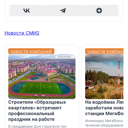
Новости СМИ2
НОВОСТИ КОМПАНИЙ
НОВОСТИ КОМПАНИ
Строители «Образцовых
На водоёмах Лен
кварталов» встречают
заработали новы
профессиональный
станции МегаФон
праздник на работе
Инженеры МегаФона ус
телеком-оборудование 
В преддверии Дня строителя топ-