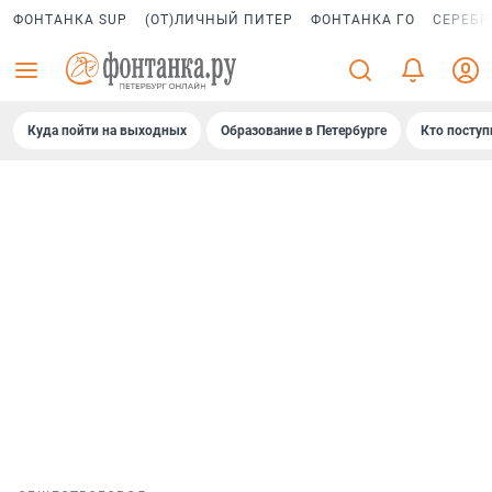
ФОНТАНКА SUP
(ОТ)ЛИЧНЫЙ ПИТЕР
ФОНТАНКА ГО
СЕРЕБР
Куда пойти на выходных
Образование в Петербурге
Кто поступ