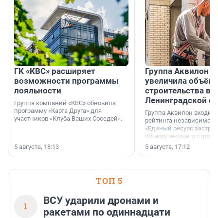
ГК «КВС» расширяет
Группа Аквилон н
возможности программы
увеличила объём 
лояльности
строительства в
Ленинградской о
Группа компаний «КВС» обновила
программу «Карта Друга» для
Группа Аквилон входит 
участников «Клуба Ваших Соседей».
рейтинга независимого
«Единый ресурс застро
объёму текущего строит
Ленинградской области
5 августа, 18:13
5 августа, 17:12
время компания реализу
185 429 кв. метров жиль
больше, чем в 1 квартал
ТОП 5
ВСУ ударили дронами и
1
ракетами по одиннадцати