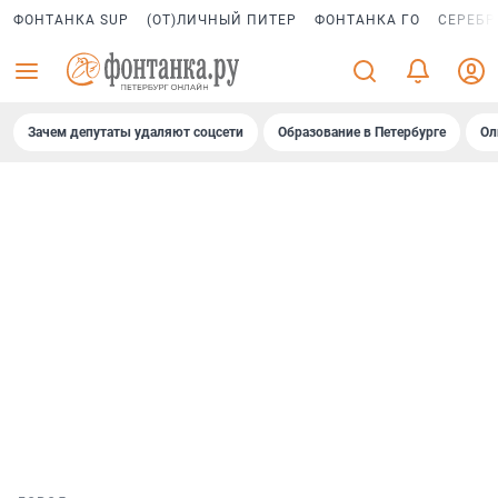
ФОНТАНКА SUP
(ОТ)ЛИЧНЫЙ ПИТЕР
ФОНТАНКА ГО
СЕРЕБР
Зачем депутаты удаляют соцсети
Образование в Петербурге
Ол