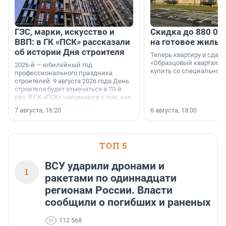
ГЭС, марки, искусство и
Скидка до 880 00
ВВП: в ГК «ПСК» рассказали
на готовое жильё
об истории Дня строителя
Теперь квартиру в сда
«Образцовый квартал 1
2026-й — юбилейный год
купить со специальной 
профессионального праздника
строителей. 9 августа 2026 года День
строителя будет отмечаться в 70-й
раз. В ГК «ПСК» напомнили о том, как
появился праздник и как
7 августа, 16:20
6 августа, 18:00
поменялась роль строительства.
ТОП 5
ВСУ ударили дронами и
1
ракетами по одиннадцати
регионам России. Власти
сообщили о погибших и раненых
112 568