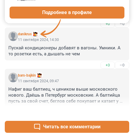
15 июля 2025, 13:32
Подробнее в профиле
Синий - это в Новосибирск, не в Санкт-Петербург.
+0
–0
danikrus
11 сентября 2024, 14:30
Пускай кондиционеры добавят в вагоны. Умники. А 
то розетки есть, а дышать не чем
+3
–0
bars-bajkin
11 сентября 2024, 09:47
Нафиг ваш балтиец, ч цеником выше московского 
нового. Даёшь в Петербург московские. А балтийца 
пусть за свой счет, беглов себе покупает и катает у 
себя во дворе!
+1
–0
Читать все комментарии