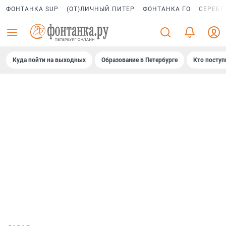
ФОНТАНКА SUP
(ОТ)ЛИЧНЫЙ ПИТЕР
ФОНТАНКА ГО
СЕРЕБР
Куда пойти на выходных
Образование в Петербурге
Кто поступ