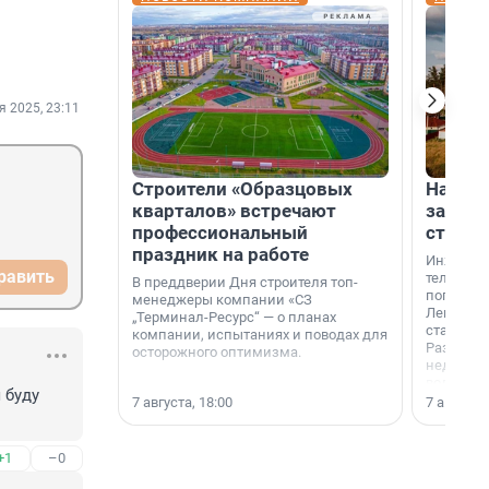
я 2025, 23:11
Строители «Образцовых
На вод
кварталов» встречают
зарабо
профессиональный
станци
праздник на работе
Инженер
равить
телеком-
В преддверии Дня строителя топ-
популярн
менеджеры компании «СЗ
Ленингра
„Терминал-Ресурс“ — о планах
станции 
компании, испытаниях и поводах для
Раздолин
осторожного оптимизма.
недалеко
водопада
буду 
7 августа, 18:00
7 августа,
+1
–0