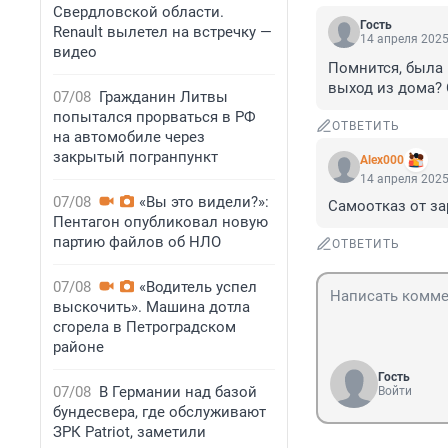
Свердловской области.
Гость
Renault вылетел на встречку —
14 апреля 2025
видео
Помнится, была 
выход из дома? 
07/08
Гражданин Литвы
попытался прорваться в РФ
ОТВЕТИТЬ
на автомобиле через
закрытый погранпункт
Alex000
14 апреля 2025
07/08
«Вы это видели?»:
Самоотказ от за
Пентагон опубликовал новую
партию файлов об НЛО
ОТВЕТИТЬ
07/08
«Водитель успел
выскочить». Машина дотла
сгорела в Петроградском
районе
Гость
07/08
В Германии над базой
Войти
бундесвера, где обслуживают
ЗРК Patriot, заметили