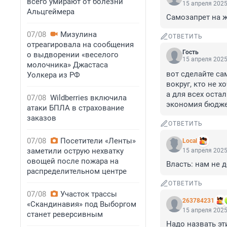
всего умирают от болезни
15 апреля 2025
Альцгеймера
Самозапрет на ж
07/08
Мизулина
ОТВЕТИТЬ
отреагировала на сообщения
Гость
о выдворении «веселого
15 апреля 2025
молочника» Джастаса
вот сделайте сам
Уолкера из РФ
вокруг, кто не 
а для всех оста
07/08
Wildberries включила
экономия бюджет
атаки БПЛА в страхование
заказов
ОТВЕТИТЬ
07/08
Посетители «Ленты»
Local
заметили острую нехватку
15 апреля 2025
овощей после пожара на
Власть: нам не д
распределительном центре
ОТВЕТИТЬ
07/08
Участок трассы
263784231
«Скандинавия» под Выборгом
15 апреля 2025
станет реверсивным
Надо назвать эт