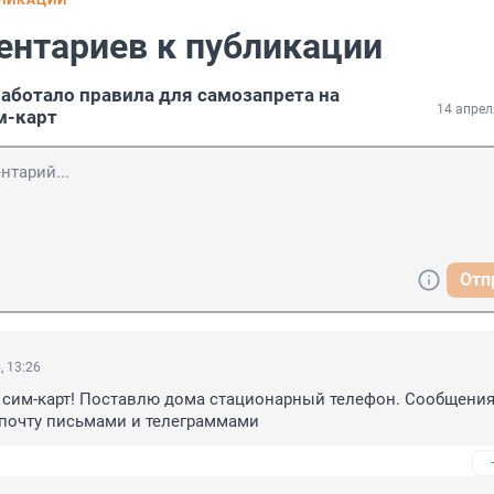
БЛИКАЦИИ
ентариев к публикации
ботало правила для самозапрета на
14 апрел
м-карт
Отп
, 13:26
сим-карт! Поставлю дома стационарный телефон. Сообщения 
 почту письмами и телеграммами