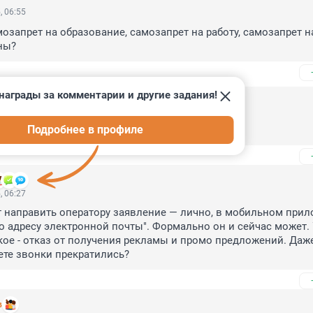
, 06:55
озапрет на образование, самозапрет на работу, самозапрет на
ны?
награды за комментарии и другие задания!
25, 08:02
Подробнее в профиле
 Оруэлл, "1984"
, 06:27
 направить оператору заявление — лично, в мобильном прил
о адресу электронной почты". Формально он и сейчас может. У
акое - отказ от получения рекламы и промо предложений. Даже
ете звонки прекратились?
в