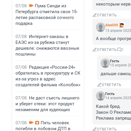
некоторым нерв
07/08
Пума Синди из
Петербурга отметила свое 15-
ОТВЕТИТЬ
летие распаковкой сочного
подарка
Alex000
15 апреля 2025
07/08
Интернет-заказы в
А вообще прогре
ЕАЭС из-за рубежа станут
дешевле: снижаются ввозные
ОТВЕТИТЬ
1
пошлины
Гость
15 апреля 20
07/08
Редакция «России-24»
обратилась в прокуратуру и СК
дальше самош
из-за угроз в адрес
создателей фильма «Колобок»
ОТВЕТИТЬ
Гость
07/08
Не даст съесть лишнего
14 апреля 2025
и уберет отеки: этот продукт
Какой бред. 

незаменим для худеющих
Закон О Рекламе 
Реклама запрещ
07/08
Пять человек
погибли в лобовом ДТП в
ОТВЕТИТЬ