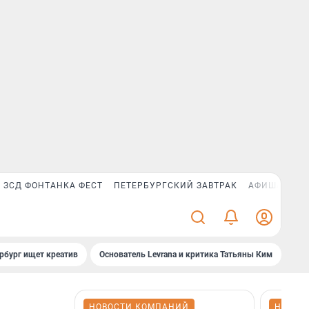
ЗСД ФОНТАНКА ФЕСТ
ПЕТЕРБУРГСКИЙ ЗАВТРАК
АФИША PLUS
рбург ищет креатив
Основатель Levrana и критика Татьяны Ким
Зач
НОВОСТИ КОМПАНИЙ
НОВОС