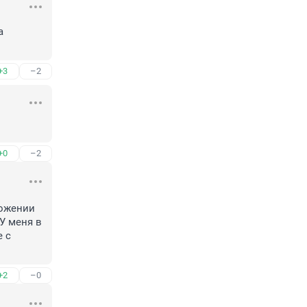
 
+3
–2
+0
–2
ожении 
 меня в 
 с 
+2
–0