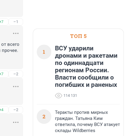
+7
–1
ТОП 5
от всего 
ВСУ ударили
прочее. 
1
дронами и ракетами
по одиннадцати
регионам России.
+7
–2
Власти сообщили о
погибших и раненых
114 131
+4
–2
Теракты против мирных
2
граждан. Татьяна Ким
ответила, почему ВСУ атакует
склады Wildberries