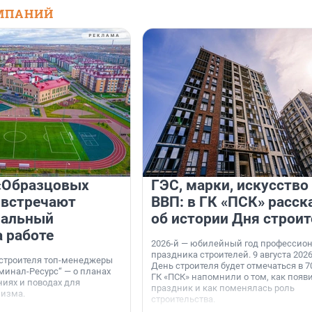
МПАНИЙ
«Образцовых
ГЭС, марки, искусство
 встречают
ВВП: в ГК «ПСК» расск
нальный
об истории Дня строит
а работе
2026-й — юбилейный год профессио
праздника строителей. 9 августа 2026
 строителя топ-менеджеры
День строителя будет отмечаться в 70
минал-Ресурс“ — о планах
ГК «ПСК» напомнили о том, как появ
иях и поводах для
праздник и как поменялась роль
мизма.
строительства.