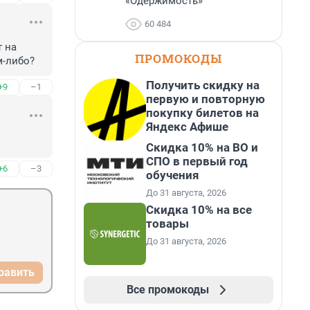
«Одержимость»
60 484
 на 
ПРОМОКОДЫ
м-либо?
Получить скидку на
+9
–1
первую и повторную
покупку билетов на
Яндекс Афише
Скидка 10% на ВО и
СПО в первый год
+6
–3
обучения
До 31 августа, 2026
Скидка 10% на все
товары
До 31 августа, 2026
равить
Все промокоды