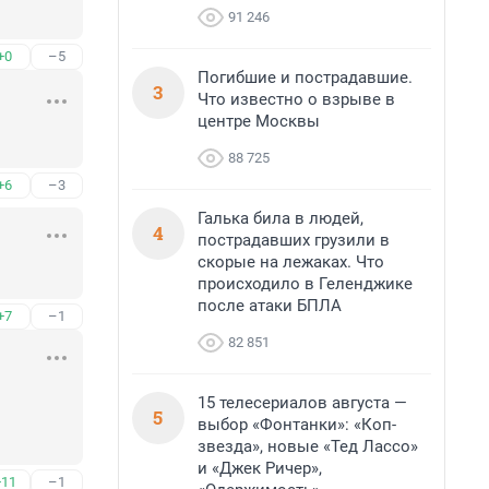
91 246
+0
–5
Погибшие и пострадавшие.
3
Что известно о взрыве в
центре Москвы
88 725
+6
–3
Галька била в людей,
4
пострадавших грузили в
скорые на лежаках. Что
происходило в Геленджике
после атаки БПЛА
+7
–1
82 851
15 телесериалов августа —
5
выбор «Фонтанки»: «Коп-
звезда», новые «Тед Лассо»
и «Джек Ричер»,
+11
–1