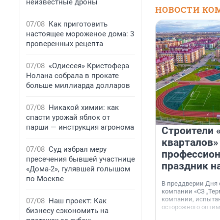
неизвестные дроны
НОВОСТИ КО
07/08
Как приготовить
настоящее мороженое дома: 3
проверенных рецепта
07/08
«Одиссея» Кристофера
Нолана собрала в прокате
больше миллиарда долларов
07/08
Никакой химии: как
спасти урожай яблок от
парши — инструкция агронома
Строители 
кварталов»
07/08
Суд избрал меру
профессио
пресечения бывшей участнице
праздник н
«Дома-2», гулявшей голышом
по Москве
В преддверии Дня
компании «СЗ „Тер
компании, испытан
07/08
Наш проект: Как
осторожного опти
бизнесу сэкономить на