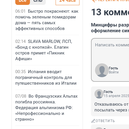
Все
СПБ
24 часа
ПЕРЕЙТИ К ПУ
13 комм
06:01
Быстро покраснеют: как
помочь зеленым помидорам
дома — пять самых
Минцифры разра
эффективных способов
оформление си
02:14
SLAVA MARLOW, ЛСП,
«Бонд с кнопкой». Елагин
остров примет «Пикник
Афиши»
Гость
00:35
Испания вводит
Войти
пограничный контроль для
путешественников из Италии
Гость
07/08
Во Французских Альпах
15 апреля 2025
погибла россиянка.
Отказываюсь от 
Федерация альпинизма РФ:
посылать через
«Непрофессионально и
странно»
ОТВЕТИТЬ