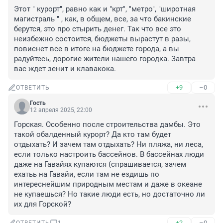
Этот " курорт", равно как и "крт", "метро", "широтная 
магистраль " , как, в общем, все, за что бакинские 
берутся, это про стырить денег. Так что все это 
неизбежно состоится, бюджеты вырастут в разы, 
повиснет все в итоге на бюджете города, а вы 
радуйтесь, дорогие жители нашего городка. Завтра 
вас ждет зенит и клавакока.
+9
–0
ОТВЕТИТЬ
Гость
12 апреля 2025, 22:00
Горская. Особенно после строительства дамбы. Это 
такой обалденный курорт? Да кто там будет 
отдыхать? И зачем там отдыхать? Ни пляжа, ни леса, 
если только настроить бассейнов. В бассейнах люди 
даже на Гавайях купаются (спрашивается, зачем 
ехатьь на Гавайи, если там не ездишь по 
интереснейшим природным местам и даже в океане 
не купаешься? Но такие люди есть, но достаточно ли 
их для Горской?
+2
–0