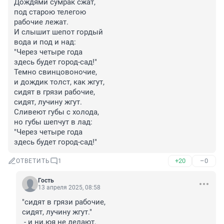
Дождями сумрак сжат,

под старою телегою

рабочие лежат.

И слышит шепот гордый

вода и под и над:

"Через четыре года

здесь будет город-сад!"

Темно свинцовоночие,

и дождик толст, как жгут,

сидят в грязи рабочие,

сидят, лучину жгут.

Сливеют губы с холода,

но губы шепчут в лад:

"Через четыре года

здесь будет город-сад!"
+20
–0
ОТВЕТИТЬ
1
Гость
13 апреля 2025, 08:58
"сидят в грязи рабочие,

сидят, лучину жгут."

 - и ни.юя не делают,
