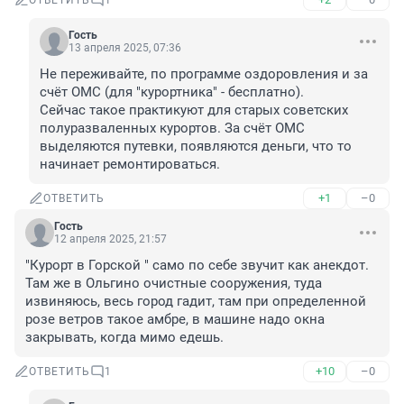
ОТВЕТИТЬ
1
Гость
13 апреля 2025, 07:36
Не переживайте, по программе оздоровления и за 
счёт ОМС (для "курортника" - бесплатно).

Сейчас такое практикуют для старых советских 
полуразваленных курортов. За счёт ОМС 
выделяются путевки, появляются деньги, что то 
начинает ремонтироваться.
+1
–0
ОТВЕТИТЬ
Гость
12 апреля 2025, 21:57
"Курорт в Горской " само по себе звучит как анекдот. 
Там же в Ольгино очистные сооружения, туда 
извиняюсь, весь город гадит, там при определенной 
розе ветров такое амбре, в машине надо окна 
закрывать, когда мимо едешь.
+10
–0
ОТВЕТИТЬ
1