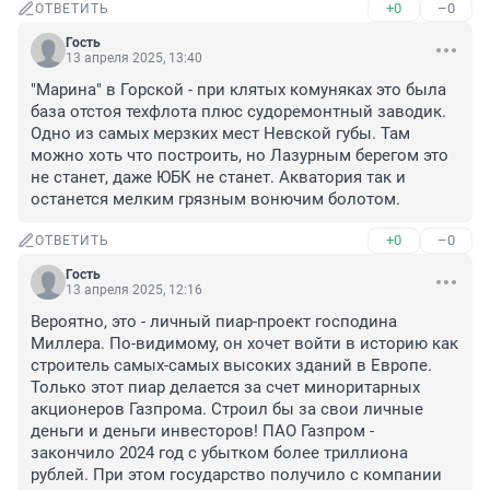
+0
–0
ОТВЕТИТЬ
Гость
13 апреля 2025, 13:40
"Марина" в Горской - при клятых комуняках это была 
база отстоя техфлота плюс судоремонтный заводик. 
Одно из самых мерзких мест Невской губы. Там 
можно хоть что построить, но Лазурным берегом это 
не станет, даже ЮБК не станет. Акватория так и 
останется мелким грязным вонючим болотом.
+0
–0
ОТВЕТИТЬ
Гость
13 апреля 2025, 12:16
Вероятно, это - личный пиар-проект господина 
Миллера. По-видимому, он хочет войти в историю как 
строитель самых-самых высоких зданий в Европе. 
Только этот пиар делается за счет миноритарных 
акционеров Газпрома. Строил бы за свои личные 
деньги и деньги инвесторов! ПАО Газпром - 
закончило 2024 год с убытком более триллиона 
рублей. При этом государство получило с компании 