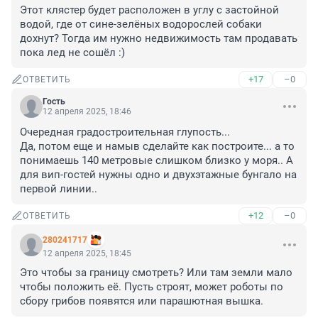
Этот клястер будет расположен в углу с застойной 
водой, где от сине-зелёных водорослей собаки 
дохнут? Тогда им нужно недвижимость там продавать 
пока лед не сошёл :)
+17
–0
ОТВЕТИТЬ
Гость
12 апреля 2025, 18:46
Очередная градостроительная глупость...

Да, потом еще и намыв сделайте как построите... а то 
понимаешь 140 метровые слишком близко у моря.. А 
для вип-гостей нужны одно и двухэтажные бунгало на 
первой линии..
+12
–0
ОТВЕТИТЬ
280241717
12 апреля 2025, 18:45
Это чтобы за границу смотреть? Или там земли мало 
чтобы положить её. Пусть строят, может роботы по 
сбору грибов появятся или парашютная вышка.