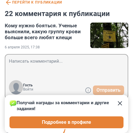
ПЕРЕЙТИ К ПУБЛИКАЦИИ
22 комментария к публикации
Кому нужно бояться. Ученые
выяснили, какую группу крови
больше всего любят клещи
6 апреля 2025, 17:38
Гость
Войти
Отправить
Получай награды за комментарии и другие 
задания!
Гость
23 мая, 14:45
Подробнее в профиле
А первой и четвертой группы у чехов не оказалось :-)