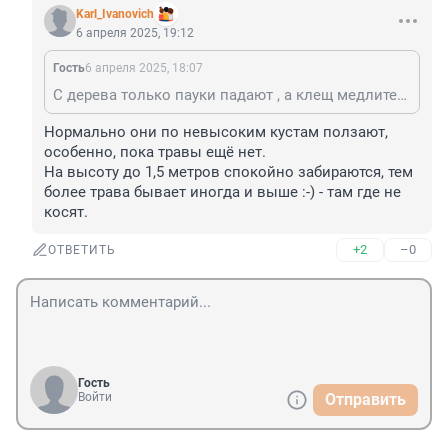
Karl_Ivanovich
6 апреля 2025, 19:12
Гость
6 апреля 2025, 18:07
С дерева только пауки падают , а клещ медлительный ,не может он на дереве быть. Клещ обитает в высокой траве и что бы вода была, где трава скошена и солнце , клещ там не выживает, он сырость любит.
Нормально они по невысоким кустам ползают, 
особенно, пока травы ещё нет.

На высоту до 1,5 метров спокойно забираются, тем 
более трава бывает иногда и выше :-) - там где не 
косят.
+2
–0
ОТВЕТИТЬ
Гость
Войти
Отправить