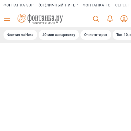
ФОНТАНКА SUP
(ОТ)ЛИЧНЫЙ ПИТЕР
ФОНТАНКА ГО
СЕРЕБР
Фонтан на Неве
40 млн за парковку
О чистоте рек
Топ-10, 