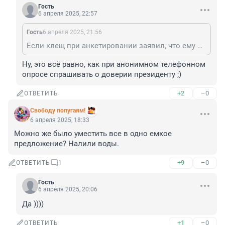
Гость
6 апреля 2025, 22:57
Гость
6 апреля 2025, 21:56
Если клещ при анкетировании заявил, что ему нравится вторая группа, значит, так и есть. Статистика не при чем. Клещу надо доверять. Вампиры, кстати, какую группу предпочитают? Я как обладатель второй чуток взволновпна.
Ну, это всё равно, как при анонимном телефонном 
опросе спрашивать о доверии президенту ;)
+2
–0
ОТВЕТИТЬ
Свободу попугаям!
6 апреля 2025, 18:33
Можно же было уместить все в одно емкое 
предложение? Налили воды.
+9
–0
ОТВЕТИТЬ
1
Гость
6 апреля 2025, 20:06
Да ))))
+1
–0
ОТВЕТИТЬ