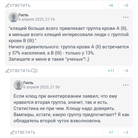
+0
–0
ОТВЕТИТЬ
Гость
6 апреля 2025, 21:16
"клещей больше всего привлекает группа крови А (II), 
а меньше всего клещей интересовали люди с группой 
крови В (III)."

Ничего удивительного: группа крови А (II) встречается 
у 37% населения, а В (III) - только у 13%.

Запишите и меня в такие "ученые"! ;)
+11
–0
ОТВЕТИТЬ
2
Гость
6 апреля 2025, 21:56
Если клещ при анкетировании заявил, что ему 
нравится вторая группа, значит, так и есть. 
Статистика не при чем. Клещу надо доверять. 
Вампиры, кстати, какую группу предпочитают? Я как 
обладатель второй чуток взволновпна.
+7
–2
ОТВЕТИТЬ