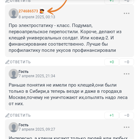
+1
–0
ОТВЕТИТЬ
274686573
8 апреля 2025, 00:13
Про электростатику - класс. Подумал, 
первоапрельское перепостили. Короче, делают из 
клещей универсальных солдат. Или ковид-2. И 
финансирование соответственно. Лучше бы 
профилактику после укусов профинансировали
+0
–0
ОТВЕТИТЬ
Гость
7 апреля 2025, 21:34
Раньше понятия не имели про клещей,они были 
только в Сибири,а теперь везде и даже в городах,в 
Москве,почему не уничтожают их,опылять надо леса 
от них.
+1
–0
ОТВЕТИТЬ
Гость
7 апреля 2025, 09:27
Интересно, а клещи кусают только людей или любых 