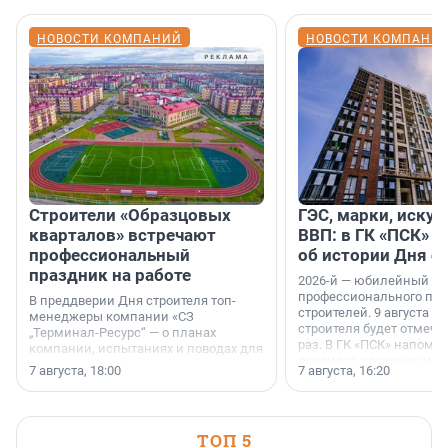
НОВОСТИ КОМПАНИЙ
НОВОСТИ КОМПАНИ
Строители «Образцовых
ГЭС, марки, искус
кварталов» встречают
ВВП: в ГК «ПСК» р
профессиональный
об истории Дня с
праздник на работе
2026-й — юбилейный го
профессионального пр
В преддверии Дня строителя топ-
строителей. 9 августа 2
менеджеры компании «СЗ
строителя будет отмечат
„Терминал-Ресурс“ — о планах
раз. В ГК «ПСК» напомни
компании, испытаниях и поводах для
появился праздник и к
осторожного оптимизма.
7 августа, 18:00
7 августа, 16:20
поменялась роль строит
ТОП 5