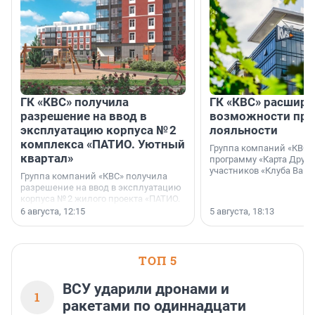
ГК «КВС» получила
ГК «КВС» расширя
разрешение на ввод в
возможности пр
эксплуатацию корпуса № 2
лояльности
комплекса «ПАТИО. Уютный
Группа компаний «КВС»
квартал»
программу «Карта Друга
участников «Клуба Ваши
Группа компаний «КВС» получила
разрешение на ввод в эксплуатацию
корпуса № 2 жилого проекта «ПАТИО.
Уютный квартал», расположенного во
6 августа, 12:15
5 августа, 18:13
Всеволожском районе
Ленинградской области.
ТОП 5
ВСУ ударили дронами и
1
ракетами по одиннадцати