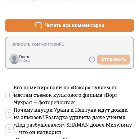
молодежь, ну и постарше тоже люди были. Выглядит 
+2
–1
потрясающе! Причем народ в обычной удобной 
одежде, а не в бальных платьях. Танцуют в свое 
удовольствие. Не знаю, сами организуются или все-
Читать все комментарии
таки город участвует.
Гость
Отправить
Войти
Его номинировали на «Оскар»: гуляем по
1
местам съемок культового фильма «Вор»
Чухрая — фоторепортаж
Почему внутри Урана и Нептуна идут дожди
2
из алмазов? Разгадка удивила даже ученых
«Дед разбушевался»: SHAMAN довел Мизулину
3
— что он натворил