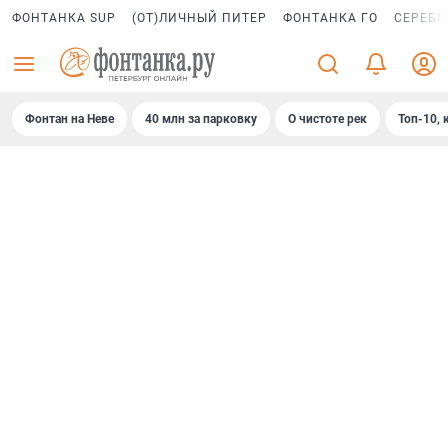
ФОНТАНКА SUP
(ОТ)ЛИЧНЫЙ ПИТЕР
ФОНТАНКА ГО
СЕРЕБР
Фонтан на Неве
40 млн за парковку
О чистоте рек
Топ-10, 