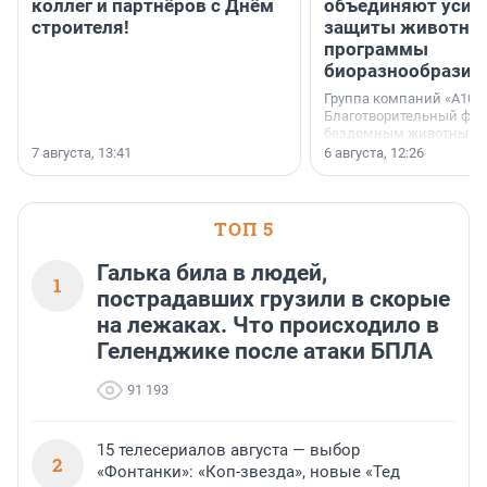
коллег и партнёров с Днём
объединяют усил
строителя!
защиты животных
программы
биоразнообразия
Группа компаний «А101»
Благотворительный фо
бездомным животным 
заключили соглашение
7 августа, 13:41
6 августа, 12:26
стратегическом сотрудн
ТОП 5
Галька била в людей,
1
пострадавших грузили в скорые
на лежаках. Что происходило в
Геленджике после атаки БПЛА
91 193
15 телесериалов августа — выбор
2
«Фонтанки»: «Коп-звезда», новые «Тед