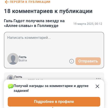
ПЕРЕЙТИ К ПУБЛИКАЦИИ
18 комментариев к публикации
Галь Гадот получила звезду на
19 марта 2025, 00:12
«Аллее славы» в Голливуде
Гость
Войти
Отправить
Гость
19 марта 2025, 10:46
Получай награды за комментарии и другие 
Эти исламские государства как рассадник "движухи" 
задания!
по миру.

Не терроризируют только азиатов, наверное потому, 
Подробнее в профиле
что те сразу примут очевидные и правильные меры.