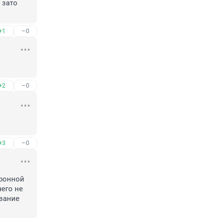
зато 
+1
–0
+2
–0
+3
–0
ронной 
его не 
вание 