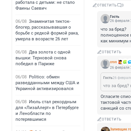
работала с детьми: не стало
ОТВЕТИТЬ
3
Фаины Саевич
Гость
06/08
Знаменитая тикток-
26 февраля 
блогер, рассказывавшая о
что за бред?

борьбе с редкой формой рака,
полноценное п
умерла в возрасте 26 лет
как минимум 
06/08
Два золота с одной
ОТВЕТИТЬ
вышки: Терновой снова
cron
победил в Париже
26 февраля 
06/08
Politico: обмен
Гость
26 февраля
разведданными между США и
Украиной активизировался
Огласите спис
06/08
Июль стал рекордным
тактовой част
для «ЛизаАлерт» в Петербурге
санкций со с
и Ленобласти по
потерявшимся
ОТВЕТИТЬ
Заливщик го