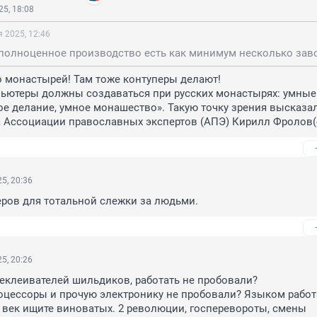
5, 18:08
 2025, 12:46
 монастырей! Там тоже контуперы делают! 

ьютеры должны создаваться при русских монастырях: умные 
е делание, умное монашество». Такую точку зрения высказал
а Ассоциации православных экспертов (АПЭ) Кирилл Фролов(
5, 20:36
еров для тотальной слежки за людьми.
5, 20:26
еклеивателей шильдиков, работать не пробовали?

цессоры и прочую электронику не пробовали? Языком работа
 век ищите виноватых. 2 революции, госперевороты, смены 