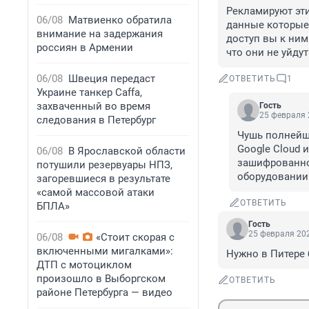
Рекламируют эти
06/08
Матвиенко обратила
данные которые 
внимание на задержания
доступ вы к ним
россиян в Армении
что они не уйдут
06/08
Швеция передаст
ОТВЕТИТЬ
1
Украине танкер Caffa,
захваченный во время
Гость
25 февраля 
следования в Петербург
Чушь полнейша
Google Cloud 
06/08
В Ярославской области
зашифрованно
потушили резервуары НПЗ,
оборудовании
загоревшиеся в результате
«самой массовой атаки
ОТВЕТИТЬ
БПЛА»
Гость
25 февраля 202
06/08
«Стоит скорая с
включенными мигалками»:
Нужно в Питере
ДТП с мотоциклом
произошло в Выборгском
ОТВЕТИТЬ
районе Петербурга — видео