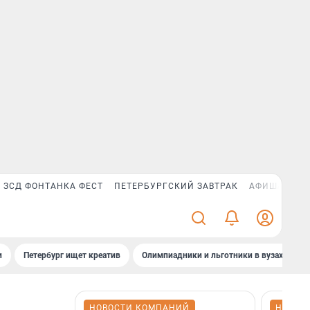
ЗСД ФОНТАНКА ФЕСТ
ПЕТЕРБУРГСКИЙ ЗАВТРАК
АФИША PLUS
и
Петербург ищет креатив
Олимпиадники и льготники в вузах СПб
НОВОСТИ КОМПАНИЙ
НОВОС