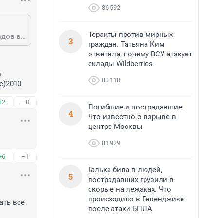
86 592
Теракты против мирных
что за бред? полноценное производство есть как минимум несколько заводов в Московской области
3
граждан. Татьяна Ким
ответила, почему ВСУ атакует
склады Wildberries
 
83 118
с)2010
+2
–0
Погибшие и пострадавшие.
4
Что известно о взрыве в
центре Москвы
81 929
+6
–1
Галька била в людей,
5
пострадавших грузили в
скорые на лежаках. Что
происходило в Геленджике
ть все 
после атаки БПЛА