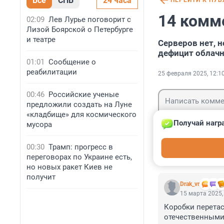
Все
СПБ
24 часа
ПЕРЕЙТИ К ПУ
14 комм
02:09
Лев Лурье поговорит с
Лизой Боярской о Петербурге
и театре
Серверов нет, 
дефицит облач
01:01
Сообщение о
реабилитации
25 февраля 2025, 12:1
00:46
Российские ученые
предложили создать на Луне
«кладбище» для космического
Получай нагр
мусора
Гость
00:30
Трамп: прогресс в
Войти
переговорах по Украине есть,
но новых ракет Киев не
получит
Drak_vr
15 марта 2025,
Коробки перетаск
отечественными 