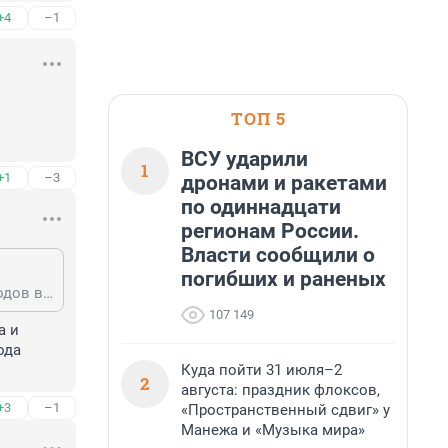
+4
–1
ТОП 5
ВСУ ударили
1
+1
–3
дронами и ракетами
по одиннадцати
регионам России.
Власти сообщили о
погибших и раненых
что за бред? полноценное производство есть как минимум несколько заводов в Московской области
107 149
 и 
да 
Куда пойти 31 июля–2
2
августа: праздник флоксов,
+3
–1
«Пространственный сдвиг» у
Манежа и «Музыка мира»