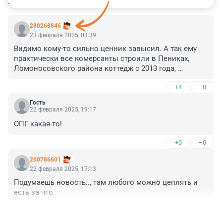
КОММЕНТАРИИ
52
280268846
23 февраля 2025, 03:39
Видимо кому-то сильно ценник завысил. А так ему 
практически все комерсанты строили в Пениках, 
Ломоносовского района коттедж с 2013 года, 
автопарк ему и жене меняли, поездки за бугор 
+4
–0
оплачивали и ничего не происходило. Либо 
крышевалы поменялись, либо ценник заломил
Гость
22 февраля 2025, 19:17
ОПГ какая-то!
+0
–0
260786601
22 февраля 2025, 17:13
Подумаешь новость.., там любого можно цеплять и 
есть за что.
+1
–0