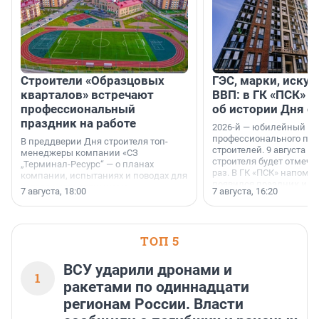
Строители «Образцовых
ГЭС, марки, искус
кварталов» встречают
ВВП: в ГК «ПСК» р
профессиональный
об истории Дня с
праздник на работе
2026-й — юбилейный го
профессионального пр
В преддверии Дня строителя топ-
строителей. 9 августа 2
менеджеры компании «СЗ
строителя будет отмечат
„Терминал-Ресурс“ — о планах
раз. В ГК «ПСК» напомни
компании, испытаниях и поводах для
появился праздник и к
осторожного оптимизма.
7 августа, 18:00
7 августа, 16:20
поменялась роль строит
ТОП 5
ВСУ ударили дронами и
1
ракетами по одиннадцати
регионам России. Власти