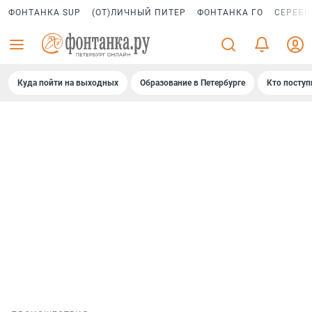
ФОНТАНКА SUP
(ОТ)ЛИЧНЫЙ ПИТЕР
ФОНТАНКА ГО
СЕРЕБР
Куда пойти на выходных
Образование в Петербурге
Кто поступ