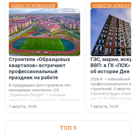
НОВОСТИ КОМПАНИЙ
НОВОСТИ КОМПАНИ
Строители «Образцовых
ГЭС, марки, искус
кварталов» встречают
ВВП: в ГК «ПСК» р
профессиональный
об истории Дня с
праздник на работе
2026-й — юбилейный го
профессионального пр
В преддверии Дня строителя топ-
строителей. 9 августа 2
менеджеры компании «СЗ
строителя будет отмечат
„Терминал-Ресурс“ — о планах
раз. В ГК «ПСК» напомни
компании, испытаниях и поводах для
появился праздник и к
осторожного оптимизма.
7 августа, 18:00
7 августа, 16:20
поменялась роль строит
ТОП 5