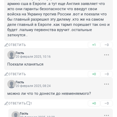
армию сша в Европе .а тут еще Англия заявляет что 
жто они гаранты безопасности что введут свои 
войска на Украину против России .вот и поехали что 
бы главный разрешил эту дилему .кто же на самом 
деле главный в Европе .как тармп порешает так оно и 
будет .пальму первенства вручит .остальные 
заткнутся .
+1
–0
ОТВЕТИТЬ
Гость
20 февраля 2025, 10:16
Поехали кланяться
+0
–0
ОТВЕТИТЬ
Гость
20 февраля 2025, 08:24
можно ли что то донести до невменяемого?
+0
–0
ОТВЕТИТЬ
1
Гость