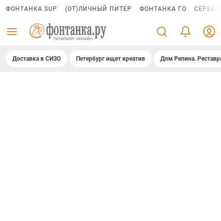
ФОНТАНКА SUP
(ОТ)ЛИЧНЫЙ ПИТЕР
ФОНТАНКА ГО
СЕРЕБР
Доставка в СИЗО
Петербург ищет креатив
Дом Репина. Реставр