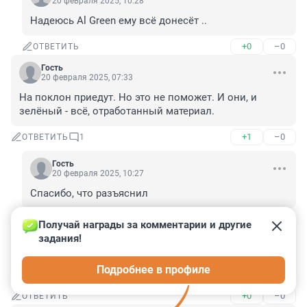
20 февраля 2025, 10:28
Надеюсь Al Green ему всё донесёт ..
+0
–0
ОТВЕТИТЬ
Гость
20 февраля 2025, 07:33
На поклон приедут. Но это не поможет. И они, и 
зелёный - всё, отработанный материал.
+1
–0
ОТВЕТИТЬ
1
Гость
20 февраля 2025, 10:27
Спасибо, что разъяснил
+0
–0
ОТВЕТИТЬ
Получай награды за комментарии и другие 
задания!
Гость
20 февраля 2025, 07:14
Подробнее в профиле
А чё не вызвали его к себе ?
+0
–0
ОТВЕТИТЬ