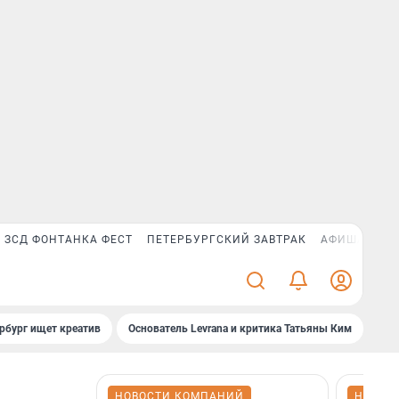
ЗСД ФОНТАНКА ФЕСТ
ПЕТЕРБУРГСКИЙ ЗАВТРАК
АФИША PLUS
рбург ищет креатив
Основатель Levrana и критика Татьяны Ким
Зач
НОВОСТИ КОМПАНИЙ
НОВОС