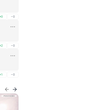
+0
–0
+2
–0
+1
–0