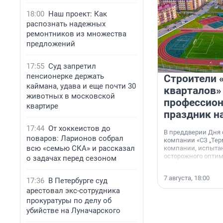
18:00
Наш проект: Как
распознать надежных
ремонтников из множества
предложений
17:55
Суд запретил
пенсионерке держать
Строители 
каймана, удава и еще почти 30
кварталов»
животных в московской
профессио
квартире
праздник н
17:44
От хоккеистов до
В преддверии Дня
поваров: Ларионов собрал
компании «СЗ „Тер
всю «семью СКА» и рассказал
компании, испытан
осторожного опти
о задачах перед сезоном
7 августа, 18:00
17:36
В Петербурге суд
арестовал экс-сотрудника
прокуратуры по делу об
убийстве на Луначарского