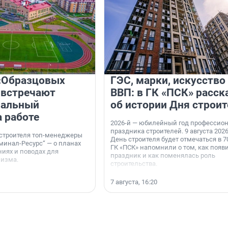
«Образцовых
ГЭС, марки, искусство
 встречают
ВВП: в ГК «ПСК» расск
нальный
об истории Дня строит
а работе
2026-й — юбилейный год профессио
праздника строителей. 9 августа 2026
 строителя топ-менеджеры
День строителя будет отмечаться в 70
минал-Ресурс“ — о планах
ГК «ПСК» напомнили о том, как появ
иях и поводах для
праздник и как поменялась роль
мизма.
строительства.
7 августа, 16:20