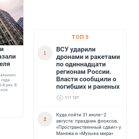
ТОП 5
 и
На водоёмах Ленобласти
ВСУ ударили
1
азали
заработали новые базовые
дронами и ракетами
еля
станции МегаФона
по одиннадцати
К
регионам России.
к
нального
Инженеры МегаФона установили телеком-
о
Власти сообщили о
 года
оборудование на популярных водоёмах
т
-й раз. В
Ленинградской области. Базовые станции
погибших и раненых
н
ился
вблизи Лемболовского и Раздолинского озёр,
т
а также недалеко от Большого Тосненского
111 107
водопада.
7 августа, 14:59
7
Куда пойти 31 июля–2
2
августа: праздник флоксов,
«Пространственный сдвиг» у
Манежа и «Музыка мира»