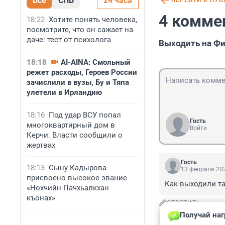
Все
СПБ
24 часа
ПЕРЕЙТИ К ПУ
4 комме
18:22
Хотите понять человека,
посмотрите, что он сажает на
даче: тест от психолога
Выходить на Фи
18:18
AI-AINA: Смольный
режет расходы, Героев России
зачислили в вузы, Бу и Тяпа
улетели в Ирландию
18:16
Под удар ВСУ попал
Гость
многоквартирный дом в
Войти
Керчи. Власти сообщили о
жертвах
Гость
18:13
Сыну Кадырова
13 февраля 202
присвоено высокое звание
Как выходили та
«Нохчийн Пачхьалкхан
къонах»
ОТВЕТИТЬ
Получай наг
Гость