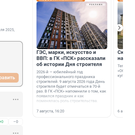
ля 2025,
ГЭС, марки, искусство и
Скидка
ВВП: в ГК «ПСК» рассказали
на гот
об истории Дня строителя
Теперь к
«Образцо
2026-й — юбилейный год
купить с
профессионального праздника
равить
строителей. 9 августа 2026 года День
строителя будет отмечаться в 70-й
раз. В ГК «ПСК» напомнили о том, как
появился праздник и как
поменялась роль строительства.
7 августа, 16:20
6 августа,
+0
–0