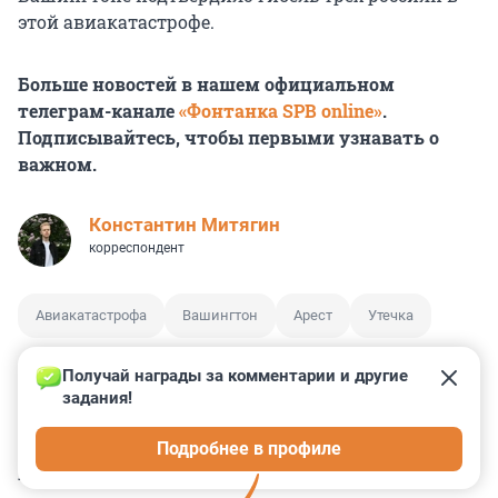
этой авиакатастрофе.
Больше новостей в нашем официальном
телеграм-канале
«Фонтанка SPB online»
.
Подписывайтесь, чтобы первыми узнавать о
важном.
Константин Митягин
корреспондент
Авиакатастрофа
Вашингтон
Арест
Утечка
Получай награды за комментарии и другие 
задания!
2
1
3
5
0
Подробнее в профиле
КОММЕНТАРИИ
14