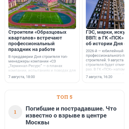
Строители «Образцовых
ГЭС, марки, искус
кварталов» встречают
ВВП: в ГК «ПСК» р
профессиональный
об истории Дня с
праздник на работе
2026-й — юбилейный го
профессионального пр
В преддверии Дня строителя топ-
строителей. 9 августа 2
менеджеры компании «СЗ
строителя будет отмечат
„Терминал-Ресурс“ — о планах
раз. В ГК «ПСК» напомни
компании, испытаниях и поводах для
появился праздник и к
осторожного оптимизма.
7 августа, 18:00
7 августа, 16:20
поменялась роль строит
ТОП 5
Погибшие и пострадавшие. Что
1
известно о взрыве в центре
Москвы