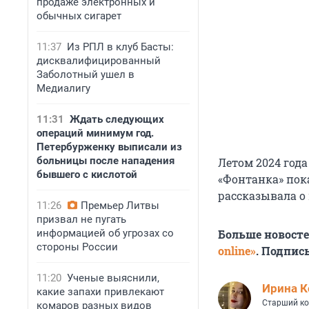
продаже электронных и
обычных сигарет
11:37
Из РПЛ в клуб Басты:
дисквалифицированный
Заболотный ушел в
Медиалигу
11:31
Ждать следующих
операций минимум год.
Петербурженку выписали из
больницы после нападения
Летом 2024 год
бывшего с кислотой
«Фонтанка» пок
рассказывала о 
11:26
Премьер Литвы
призвал не пугать
информацией об угрозах со
Больше новост
стороны России
online»
. Подпис
11:20
Ученые выяснили,
Иpина К
какие запахи привлекают
Старший ко
комаров разных видов