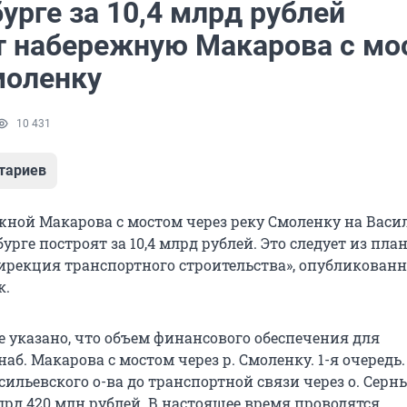
урге за 10,4 млрд рублей
т набережную Макарова с мо
моленку
10 431
тариев
жной Макарова с мостом через реку Смоленку на Васи
бурге построят за 10,4 млрд рублей. Это следует из план
ирекция транспортного строительства», опубликованн
к.
е указано, что объем финансового обеспечения для
наб. Макарова с мостом через р. Смоленку. 1-я очередь
сильевского о-ва до транспортной связи через о. Серн
лрд 420 млн рублей. В настоящее время проводятся