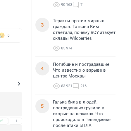
90 163
7
Теракты против мирных
3
граждан. Татьяна Ким
ответила, почему ВСУ атакует
0
склады Wildberries
85 974
Погибшие и пострадавшие.
4
Что известно о взрыве в
центре Москвы
83 921
216
Галька била в людей,
5
пострадавших грузили в
скорые на лежаках. Что
происходило в Геленджике
+2
–1
после атаки БПЛА