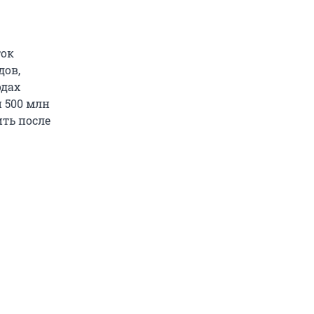
ток
дов,
одах
и 500 млн
ить после