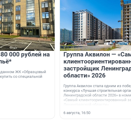
80 000 рублей на
Группа Аквилон — «Са
льё*
клиентоориентирован
застройщик Ленингра
 сданном ЖК «Образцовый
области» 2026
 купить со специальной
Группа Аквилон стала одним из поб
конкурса «Лучшая строительная орг
Ленинградской области 2026» в ном
«Самый клиентоориентированный з
Ленинградской области».
6 августа, 16:50