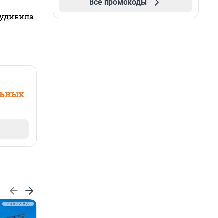
Все промокоды
 удивила
льных