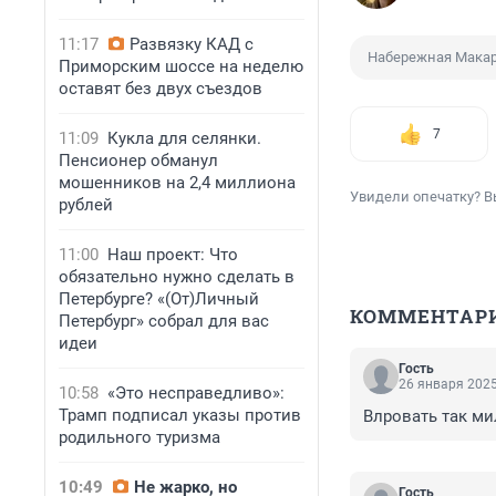
11:17
Развязку КАД с
Набережная Мака
Приморским шоссе на неделю
оставят без двух съездов
7
11:09
Кукла для селянки.
Пенсионер обманул
мошенников на 2,4 миллиона
Увидели опечатку? В
рублей
11:00
Наш проект: Что
обязательно нужно сделать в
Петербурге? «(От)Личный
КОММЕНТАР
Петербург» собрал для вас
идеи
Гость
26 января 2025
10:58
«Это несправедливо»:
Трамп подписал указы против
Влровать так ми
родильного туризма
10:49
Не жарко, но
Гость