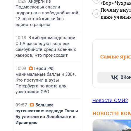
10:26
Хирурги из
«Вор» Чухра
Подмосковья спасли
Почему внут
подростка с прободной язвой
5
даже учены
12-перстной кишки без
единого разреза
10:18
В киберкомандовании
США расследуют всплеск
самоубийств среди военных
хакеров. Что происходит
Самые ярки
10:09
Герои РФ,
минимальные баллы и 300+.
ВКо
Кто поступил в вузы
Петербурга по квоте для
участников СВО
Новости СМИ2
09:57
Большое
путешествие: медведи Тяпа и
НОВОСТИ КО
Бу улетели из Ленобласти в
Ирландию