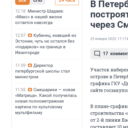
Все
СПБ
24 часа
В Петерб
12:18
Министр Шадаев:
построя
«Макс» в нашей жизни
через С
остается навсегда
12:07
Кубинец, ехавший из
25 января 2025, 17:17
Эстонии, чуть не остался без
«подарков» на границе в
Ивангороде
17
коммен
11:59
Директор
Участок набере
петербургской школы стал
острове в Петер
министром
графика ГКУ «Д
11:55
Смешарики — новая
сайте госзакупо
«Матрица». Какой получилась
новая полнометражная
В плане-график
картина по культовому
мультфильму
строительства «
от 2-й линии Ва
составляет 10 м