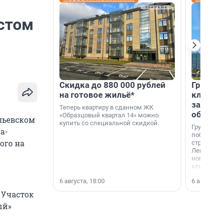
стом
Скидка до 880 000 рублей
Группа
на готовое жильё*
клиен
застро
Теперь квартиру в сданном ЖК
област
«Образцовый квартал 14» можно
льевском
купить со специальной скидкой.
Группа А
а-
победите
ого на
строител
Ленингра
номинац
клиенто
застройщ
6 августа, 18:00
6 августа,
области»
. Участок
ый»