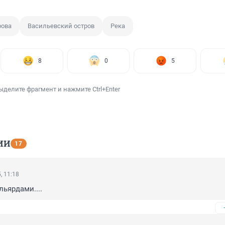
рова
Васильевский остров
Река
8
0
5
ыделите фрагмент и нажмите Ctrl+Enter
ИИ
17
, 11:18
льярдами....