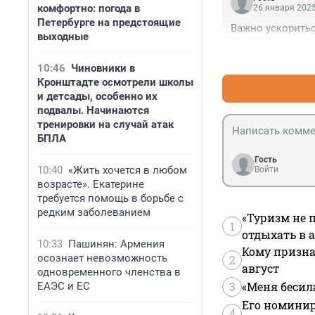
комфортно: погода в
26 января 2025
Петербурге на предстоящие
Важно ускорить
выходные
10:46
Чиновники в
Кронштадте осмотрели школы
и детсады, особенно их
подвалы. Начинаются
тренировки на случай атак
БПЛА
Гость
10:40
«Жить хочется в любом
Войти
возрасте». Екатерине
требуется помощь в борьбе с
редким заболеванием
«Туризм не 
1
отдыхать в а
10:33
Пашинян: Армения
Кому призна
осознает невозможность
2
август
одновременного членства в
3
«Меня бесил
ЕАЭС и ЕС
Его номинир
4