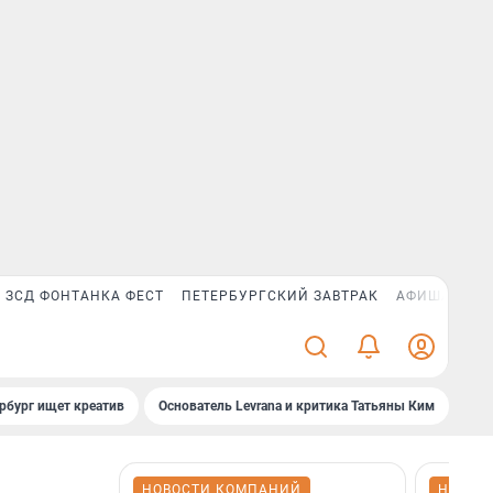
ЗСД ФОНТАНКА ФЕСТ
ПЕТЕРБУРГСКИЙ ЗАВТРАК
АФИША PLUS
рбург ищет креатив
Основатель Levrana и критика Татьяны Ким
Зач
НОВОСТИ КОМПАНИЙ
НОВОС