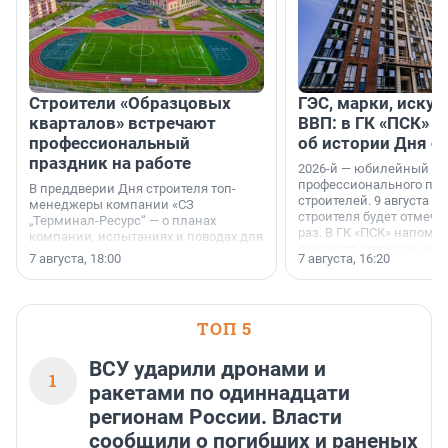
Строители «Образцовых
ГЭС, марки, искус
кварталов» встречают
ВВП: в ГК «ПСК» р
профессиональный
об истории Дня с
праздник на работе
2026-й — юбилейный го
профессионального пр
В преддверии Дня строителя топ-
строителей. 9 августа 2
менеджеры компании «СЗ
строителя будет отмечат
„Терминал-Ресурс“ — о планах
раз. В ГК «ПСК» напомни
компании, испытаниях и поводах для
появился праздник и к
осторожного оптимизма.
7 августа, 18:00
7 августа, 16:20
поменялась роль строит
ТОП 5
ВСУ ударили дронами и
1
ракетами по одиннадцати
регионам России. Власти
сообщили о погибших и раненых