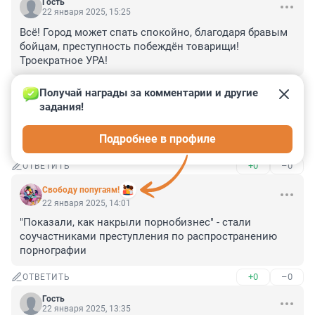
Гость
22 января 2025, 15:25
Всё! Город может спать спокойно, благодаря бравым 
бойцам, преступность побеждён товарищи! 
Троекратное УРА!
+0
–0
ОТВЕТИТЬ
Получай награды за комментарии и другие 
задания!
Гость
22 января 2025, 15:18
Подробнее в профиле
А как-же поддержка малого бизнеса?
+0
–0
ОТВЕТИТЬ
Свободу попугаям!
22 января 2025, 14:01
"Показали, как накрыли порнобизнес" - стали 
соучастниками преступления по распространению 
порнографии
+0
–0
ОТВЕТИТЬ
Гость
22 января 2025, 13:35