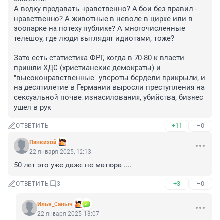
А водку продавать нравственно? А бои без правил - 
нравственно? А животные в неволе в цирке или в 
зоопарке на потеху публике? А многочисленные 
телешоу, где люди выглядят идиотами, тоже?

Зато есть статистика ФРГ, когда в 70-80 к власти 
пришли ХДС (христианские демократы) и 
"высоконравственные" упороты бордели прикрыли, и 
на десятилетие в Германии выросли преступления на 
сексуальной почве, изнасилования, убийства, бизнес 
ушел в рук
+11
–0
ОТВЕТИТЬ
Панкихой
22 января 2025, 12:13
50 лет это уже даже не матюра ....
+3
–0
ОТВЕТИТЬ
3
Илья_Саныч
22 января 2025, 13:07