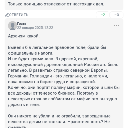
Только полицию отвлекают от настоящих дел.
+2
–0
ОТВЕТИТЬ
Гость
22 января 2025, 12:22
Архаизм какой.

Вывели б в легальное правовое поле, брали бы 
официальные налоги.

И не будет криминала. В царской, скрепной, 
высокодуховной дореволюционной России это было 
легально. В развитых странах северной Европы, 
Германии, Голландии - это легально, с налогами, 
вакансиями на бирже труда и соцзащитой. 

Конечно, они портят поляну мафии, которой и шли бы 
все доходы от теневого бизнеса. Поэтому в 
некоторых странах лоббистам от мафии это выгодно 
держать в тени.

Они никого не убили и не ограбили, запрещенные 
вещества детям не толкали. Нравственность? Не 
смешите.
