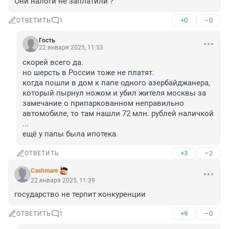
Они налоги не заплатили ?
+0
–0
ОТВЕТИТЬ
1
Гость
22 января 2025, 11:53
скорей всего да.

но шерсть в России тоже не платят.

когда пошли в дом к папе одного азербайджанера, 
который пырнул ножом и убил жителя москвы за 
замечание о припаркованном неправильно 
автомобиле, то там нашли 72 млн. рублей наличкой 
...

ещё у папы была ипотека.
+3
–2
ОТВЕТИТЬ
Cashmare
22 января 2025, 11:39
государство не терпит конкуренции
+9
–0
ОТВЕТИТЬ
1