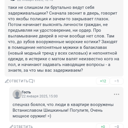
таки не слишком ли брутально ведут себя 
задерживальщики? Сначала звонит в дверь, говорит 
что якобы полиция и зачем-то закрывает глазок. 
Потом начинает выяснять личности граждан, не 
предъявляя ни удостоверение, ни ордер. Про 
выламывание дверей в ночи вообще нет слов. Там 
что, до зубов вооруженные морские котики? Заходят 
в помещение непонятные мужики в балаклавах 
(новый модный тренд у всех силовых) и непонятной 
одежде, в истерике с матом валят неизвестно кого на 
пол, и начинают задавать наводящие вопросы - а 
знаете, за что мы вас задерживаем?
+12
–1
ОТВЕТИТЬ
1
Гость
22 января 2025, 15:00
спецназ боялся, что люди в квартире вооружены 
Встаниславом Шишкиным! Погулите, Очень 
мощное оружие! =)
+0
–0
ОТВЕТИТЬ