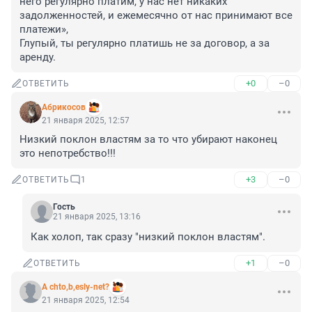
него регулярно платим, у нас нет никаких 
задолженностей, и ежемесячно от нас принимают все 
платежи»,

Глупый, ты регулярно платишь не за договор, а за 
аренду.
+0
–0
ОТВЕТИТЬ
Абрикосов
21 января 2025, 12:57
Низкий поклон властям за то что убирают наконец 
это непотребство!!!
+3
–0
ОТВЕТИТЬ
1
Гость
21 января 2025, 13:16
Как холоп, так сразу "низкий поклон властям".
+1
–0
ОТВЕТИТЬ
A chto,b,esly-net?
21 января 2025, 12:54