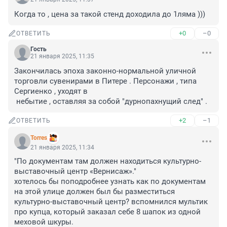
Когда то , цена за такой стенд доходила до 1ляма )))
+0
–0
ОТВЕТИТЬ
Гость
21 января 2025, 11:35
Закончилась эпоха законно-нормальной уличной 
торговли сувенирами в Питере . Персонажи , типа 
Сергиенко , уходят в 

 небытие , оставляя за собой "дурнопахнущий след" .
+2
–1
ОТВЕТИТЬ
Torres
21 января 2025, 11:34
"По документам там должен находиться культурно-
выставочный центр «Вернисаж»."

хотелось бы поподробнее узнать как по документам 
на этой улице должен был бы разместиться 
культурно-выставочный центр? вспомнился мультик 
про купца, который заказал себе 8 шапок из одной 
меховой шкуры.
