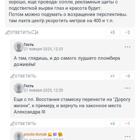
хорошо, еще провода- сопли, рекламные щиты с 
подстветкой вырви глаз и красота будет.

Потом можно подумать о возращении перспективы. 
там лахта центр укоротить метров на 400 и т.п.
+5
–2
ОТВЕТИТЬ
4
Гость
21 января 2025, 12:23
А там, глядишь, и до самого лудшего пломбира 
доживём!
+1
–0
ОТВЕТИТЬ
Гость
21 января 2025, 12:30
Еще с пл. Восстания стамеску перенести на "Дорогу 
жизни", к примеру, и вернуть на законное место 
Александра III
+3
–1
ОТВЕТИТЬ
prosto korsak