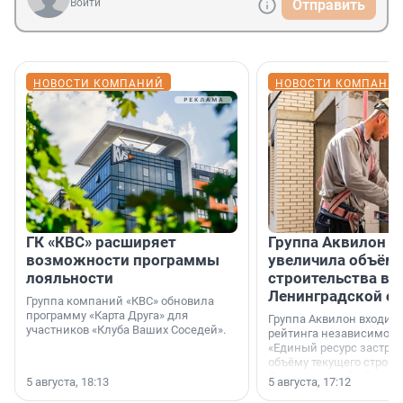
Войти
Отправить
НОВОСТИ КОМПАНИЙ
НОВОСТИ КОМПАНИ
ГК «КВС» расширяет
Группа Аквилон н
возможности программы
увеличила объём 
лояльности
строительства в
Ленинградской о
Группа компаний «КВС» обновила
программу «Карта Друга» для
Группа Аквилон входит 
участников «Клуба Ваших Соседей».
рейтинга независимого
«Единый ресурс застро
объёму текущего строит
Ленинградской области
5 августа, 18:13
5 августа, 17:12
время компания реализу