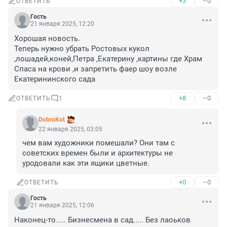
+3
–0
ОТВЕТИТЬ
Гость
21 января 2025, 12:20
Хорошая новость.

Теперь нужно убрать Ростовых кукол 
,лошадей,коней,Петра ,Екатерину ,картины где Храм 
Спаса на крови ,и запретить фаер шоу возле 
Екатерининского сада
+8
–0
ОТВЕТИТЬ
1
DobroKot
22 января 2025, 03:05
чем вам художники помешали? Они там с 
советских времен были и архитектуры не 
уродовали как эти ящики цветные.
+0
–0
ОТВЕТИТЬ
Гость
21 января 2025, 12:06
Наконец-то..... Бизнесмена в сад..... Без лаоьков 