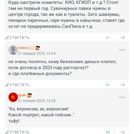
Куда смотрели комитеты: КИО, КГИОП и т.д.? Стоят 
там не первый год. Сувенирные лавки нужны в 
центре города, так же как и туалеты. Зато шавермы, 
пекарни ларечные, vape нужны в кавычках, ставят где 
хотят не придерживаясь СанПина и т.д.
+1
–0
ОТВЕТИТЬ
Ivanov_I_I
21 января 2025, 13:34
не очень понятно, кому бизнесмен деньги платил, 
если договор в 2023 году расторгнут?

и где платёжные документы?
+1
–0
ОТВЕТИТЬ
кран
21 января 2025, 13:28
"Ах, вернисаж, ах, вернисаж!

Какой портрет, какой пейзаж.."

тьфу!
+0
–0
ОТВЕТИТЬ