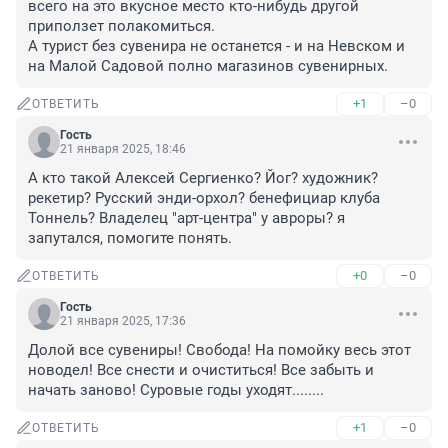
всего на это вкусное место кто-нибудь другой 
приползет полакомиться.

А турист без сувенира не останется - и на Невском и 
на Малой Садовой полно магазинов сувенирных.
+1
–0
ОТВЕТИТЬ
Гость
21 января 2025, 18:46
А кто такой Алексей Сергиенко? Йог? художник? 
рекетир? Русский энди-орхол? бенефициар клуба 
Тоннель? Владелец "арт-центра" у авроры? я 
запутался, помогите понять.
+0
–0
ОТВЕТИТЬ
Гость
21 января 2025, 17:36
Долой все сувениры! Свобода! На помойку весь этот 
новодел! Все снести и очиститься! Все забыть и 
начать заново! Суровые годы уходят........
+1
–0
ОТВЕТИТЬ