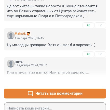
Да вот читаешь такие новости и Тошно становится 
что во Всяких отдаленных от Центра районах есть 
еще нормальные Люди а в Петроградском , 
Василеостровском , Центральном одни Быдло и 
+0
–0
Богатей с Блатотой которые редко впишутся 
защищать человека .

MalinAk
Потому что типа принцип невмешательства 
1 января 2025, 16:45
используют что то типа " Пусть у меня во Дворе 
Ну молодцы граждане. Хотя он мог б и зарезать :(
Убивают , Жгут Машины , Клады закладывают или 
Шкурят я не буду сам вмешиваться " вот потому в 
+0
–0
описанных Выше районах и Чувствуют себя всякие 
Асоциалы безнаказанно ...
Гость
31 декабря 2024, 20:57
Или отпустят за взятку. Или элитой сделают...
+2
–0
Читать все комментарии