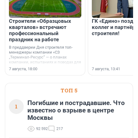
Строители «Образцовых
ГК «Едино» поздр
кварталов» встречают
коллег и партнёр
профессиональный
строителя!
праздник на работе
В преддверии Дня строителя топ-
менеджеры компании «СЗ
„Терминал-Ресурс“ — о планах
компании, испытаниях и поводах для
осторожного оптимизма.
7 августа, 18:00
7 августа, 13:41
ТОП 5
Погибшие и пострадавшие. Что
1
известно о взрыве в центре
Москвы
92 592
217