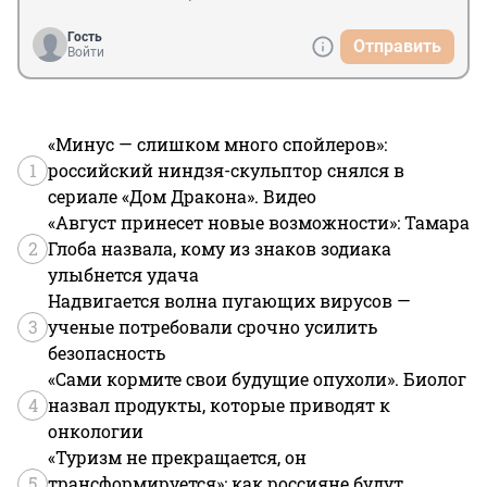
Гость
Отправить
Войти
«Минус — слишком много спойлеров»:
1
российский ниндзя-скульптор снялся в
сериале «Дом Дракона». Видео
«Август принесет новые возможности»: Тамара
2
Глоба назвала, кому из знаков зодиака
улыбнется удача
Надвигается волна пугающих вирусов —
3
ученые потребовали срочно усилить
безопасность
«Сами кормите свои будущие опухоли». Биолог
4
назвал продукты, которые приводят к
онкологии
«Туризм не прекращается, он
5
трансформируется»: как россияне будут