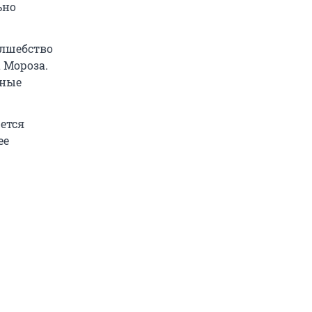
ьно
олшебство
 Мороза.
ьные
жется
ее