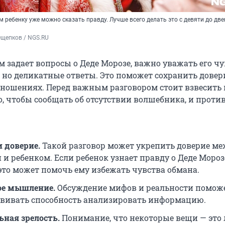
ом ребенку уже можно сказать правду. Лучше всего делать это с девяти до дв
Ощепков / NGS.RU
м задает вопросы о Деде Морозе, важно уважать его чу
, но деликатные ответы. Это поможет сохранить довер
тношениях. Перед важным разговором стоит взвесить 
о, чтобы сообщать об отсутствии волшебника, и против
и доверие.
Такой разговор может укрепить доверие м
и ребенком. Если ребенок узнает правду о Деде Мороз
 это может помочь ему избежать чувства обмана.
ое мышление.
Обсуждение мифов и реальности помож
звивать способность анализировать информацию.
ная зрелость.
Понимание, что некоторые вещи — это