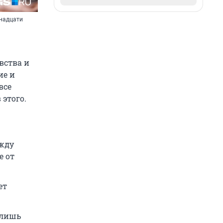
енадцати
вства и
ие и
все
 этого.
ежду
е от
ет
 лишь