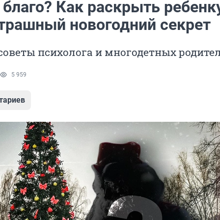
 благо? Как раскрыть ребенк
трашный новогодний секрет
советы психолога и многодетных родите
5 959
тариев