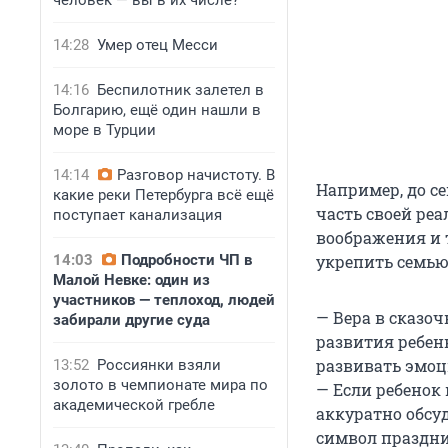
человек — вы в их числе?
14:28
Умер отец Месси
14:16
Беспилотник залетел в
Болгарию, ещё один нашли в
море в Турции
14:14
Разговор начистоту. В
Например, до с
какие реки Петербурга всё ещё
часть своей реа
поступает канализация
воображения и 
14:03
Подробности ЧП в
укрепить семью
Малой Невке: один из
участников — теплоход, людей
— Вера в сказо
забирали другие суда
развития ребенк
развивать эмоц
13:52
Россиянки взяли
золото в чемпионате мира по
— Если ребенок
академической гребле
аккуратно обсуд
символ праздни