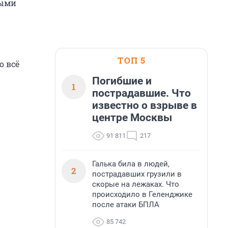
ными
ТОП 5
о всё
Погибшие и
1
пострадавшие. Что
известно о взрыве в
центре Москвы
91 811
217
Галька била в людей,
2
пострадавших грузили в
скорые на лежаках. Что
происходило в Геленджике
после атаки БПЛА
85 742