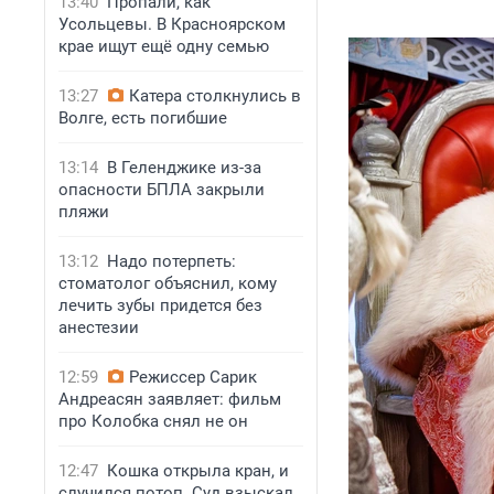
13:40
Пропали, как
Усольцевы. В Красноярском
крае ищут ещё одну семью
13:27
Катера столкнулись в
Волге, есть погибшие
13:14
В Геленджике из-за
опасности БПЛА закрыли
пляжи
13:12
Надо потерпеть:
стоматолог объяснил, кому
лечить зубы придется без
анестезии
12:59
Режиссер Сарик
Андреасян заявляет: фильм
про Колобка снял не он
12:47
Кошка открыла кран, и
случился потоп. Суд взыскал