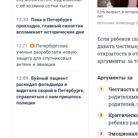
с её хозяина сотни тысяч
Есть возраст, в котор
лет
12:33
Пока в Петербурге
Источник: 
Александр 
прохладно, главный синоптик
вспоминает исторические дни
Если ребенок са
давать честные
12:21
Петербургские
ученые разработали новую
открытость в о
защиту для спутниковых
аргументы: за т
антенн и авиации
Аргументы за
12:09
Буйный пациент
раскидал фельдшера и
Честность 
водителя скорой в Петербурге,
родителями 
справляться с ним пришлось
полиции
родителей,
Критическ
ребенку ра
Эмоциональ