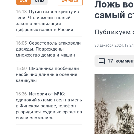
Все
СПБ
24 часа
Ложь во
16:18
Путин вывел крипту из
самый с
тени. Что изменит новый
закон о легализации
цифровых валют в России
Публикуем 
16:05
Севастополь атаковали
30 декабря 2024, 19:24
дважды. Повреждены
множество домов и машин
17
коммен
15:50
Школьника пообещали
необычно длинные осенние
каникулы
15:36
История от МЧС:
одинокий яхтсмен сел на мель
в Финском заливе, телефон
разрядился, судовые средства
связи сломались