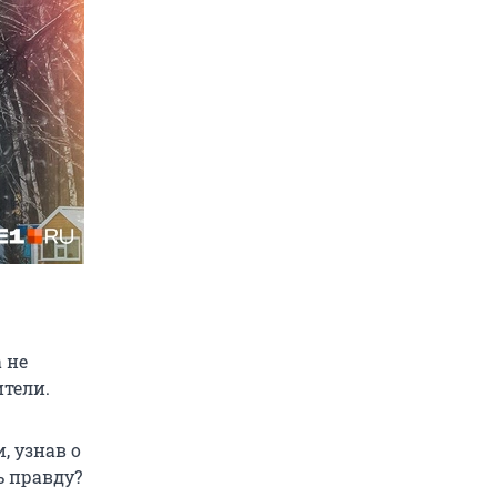
 не
ители.
, узнав о
ь правду?