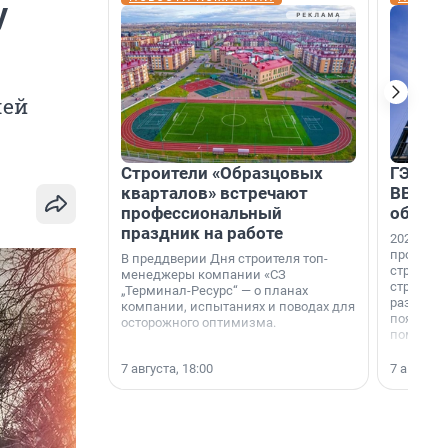
у
лей
Строители «Образцовых
ГЭС, м
кварталов» встречают
ВВП: в
профессиональный
об ист
праздник на работе
2026-й —
професси
В преддверии Дня строителя топ-
строителе
менеджеры компании «СЗ
строителя
„Терминал-Ресурс“ — о планах
раз. В ГК
компании, испытаниях и поводах для
появился
осторожного оптимизма.
поменяла
7 августа, 18:00
7 августа,