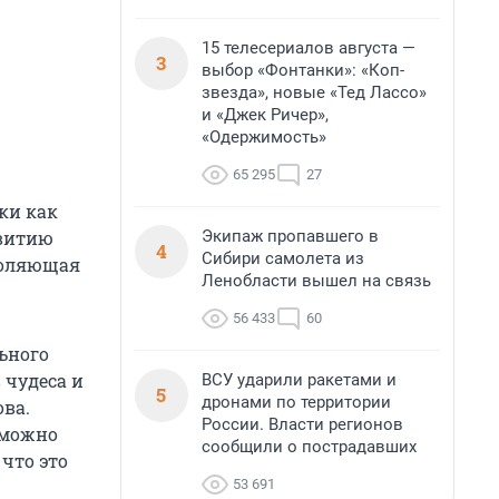
15 телесериалов августа —
3
выбор «Фонтанки»: «Коп-
звезда», новые «Тед Лассо»
и «Джек Ричер»,
«Одержимость»
65 295
27
ки как
Экипаж пропавшего в
звитию
4
Сибири самолета из
воляющая
Ленобласти вышел на связь
56 433
60
ьного
 чудеса и
ВСУ ударили ракетами и
5
дронами по территории
ва.
России. Власти регионов
 можно
сообщили о пострадавших
 что это
53 691