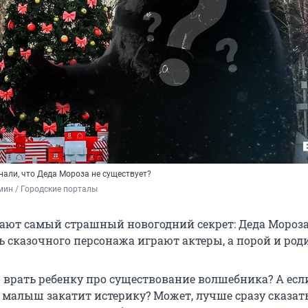
знали, что Деда Мороза не существует?
ин / Городские порталы
нают самый страшный новогодний секрет: Деда Мороза
ь сказочного персонажа играют актеры, а порой и род
 врать ребенку про существование волшебника? А если
т, малыш закатит истерику? Может, лучше сразу сказат