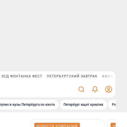
ЗСД ФОНТАНКА ФЕСТ
ПЕТЕРБУРГСКИЙ ЗАВТРАК
АФИША PLUS
тупил в вузы Петербурга по квоте
Петербург ищет креатив
Рейтинги
НОВОСТИ КОМПАНИЙ
НОВОС