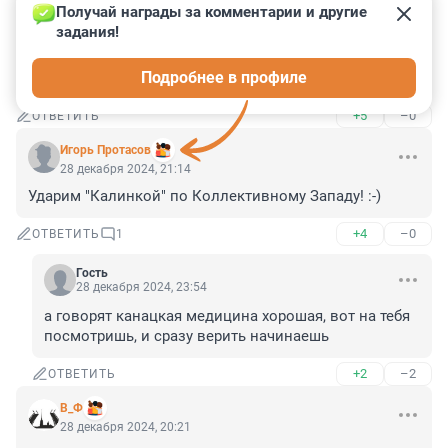
Получай награды за комментарии и другие 
Гость
28 декабря 2024, 21:17
задания!
как же они поедут на свои дачи в Пупышево и на 
Подробнее в профиле
мазутные курорты Анапы?
+5
–0
ОТВЕТИТЬ
Игорь Протасов
28 декабря 2024, 21:14
Ударим "Калинкой" по Коллективному Западу! :-)
+4
–0
ОТВЕТИТЬ
1
Гость
28 декабря 2024, 23:54
а говорят канацкая медицина хорошая, вот на тебя 
посмотришь, и сразу верить начинаешь
+2
–2
ОТВЕТИТЬ
В_Ф
28 декабря 2024, 20:21