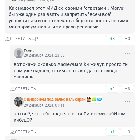
Как надоел этот МИД со своими "ответами". Могли 
бы уже один раз взять и запретить "всем всё", 
успокоиться и не отвлекать общественность своими 
маловразумительными пресс-релизами.
+8
–0
ОТВЕТИТЬ
2
Гость
28 декабря 2024, 23:53
вот скажи сколько AndrewBarsikи живут, просто ты 
нам уже надоел, хотим знать когда ты отсюда 
свалишь
+2
–3
ОТВЕТИТЬ
С шевроном под вальс Валькирий
29 декабря 2024, 01:11
это всё, что тебе надоело в твоём всеми забИтом 
кибуцЭ?
+1
–0
ОТВЕТИТЬ