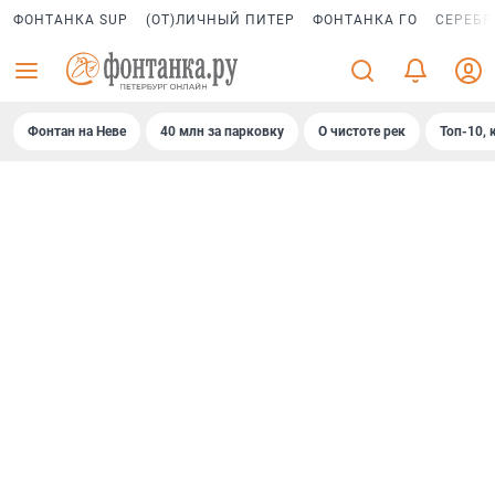
ФОНТАНКА SUP
(ОТ)ЛИЧНЫЙ ПИТЕР
ФОНТАНКА ГО
СЕРЕБР
Фонтан на Неве
40 млн за парковку
О чистоте рек
Топ-10, 