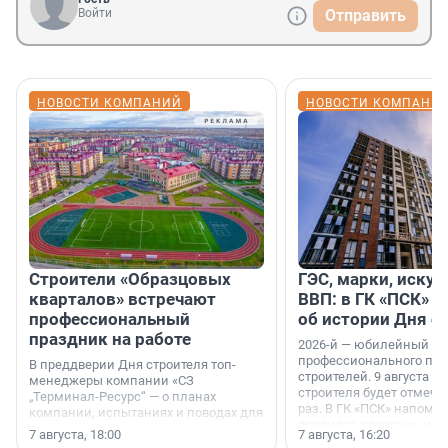
Войти
Отправить
НОВОСТИ КОМПАНИЙ
НОВОСТИ КОМПАНИ
Строители «Образцовых
ГЭС, марки, искус
кварталов» встречают
ВВП: в ГК «ПСК» р
профессиональный
об истории Дня с
праздник на работе
2026-й — юбилейный го
профессионального пр
В преддверии Дня строителя топ-
строителей. 9 августа 2
менеджеры компании «СЗ
строителя будет отмечат
„Терминал-Ресурс“ — о планах
раз. В ГК «ПСК» напомни
компании, испытаниях и поводах для
появился праздник и к
осторожного оптимизма.
7 августа, 18:00
7 августа, 16:20
поменялась роль строит