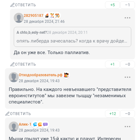
+5
–1
ОТВЕТИТЬ
282905187
28 декабря 2024, 21:46
A chto,b,esly-net?
28 декабря 2024, 20:11
опять либерда зачесалась? когда к врачу дойдешь наконец, полечишься?
Да он уже все. Только паллиатив.
+1
–0
ОТВЕТИТЬ
Отходообразователь.рф
28 декабря 2024, 19:43
Правильно. На каждого невъехавшего "представителя 
евроинститутов" мы завезем тыщщу "незаменимых 
специалистов".
+12
–0
ОТВЕТИТЬ
Алик-1
28 декабря 2024, 19:43
Мыши грызут уже 15-й кактус и плачут. Интересен 