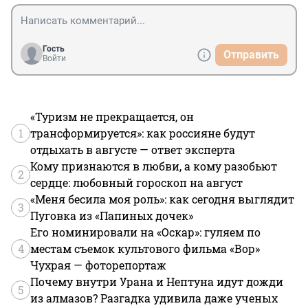
Сбалансированного темпа роста...- А почему не 
применяет?...- Это может ударить по благосостоянию 
граждан...- А так они на что влияют?...- А так они 
влияют только на реальный сектор экономики...- А на 
Гость
Отправить
что должны влиять?...- На инфляцию...- Значит, у неё 
Войти
нет инструментов для снижения инфляции...- И 
никогда не было!...- Почему?...- Монетарно 
невозможно подавить инфляцию...-
«Туризм не прекращается, он
1
трансформируется»: как россияне будут
отдыхать в августе — ответ эксперта
Кому признаются в любви, а кому разобьют
2
сердце: любовный гороскоп на август
«Меня бесила моя роль»: как сегодня выглядит
3
Пуговка из «Папиных дочек»
Его номинировали на «Оскар»: гуляем по
4
местам съемок культового фильма «Вор»
Чухрая — фоторепортаж
Почему внутри Урана и Нептуна идут дожди
5
из алмазов? Разгадка удивила даже ученых