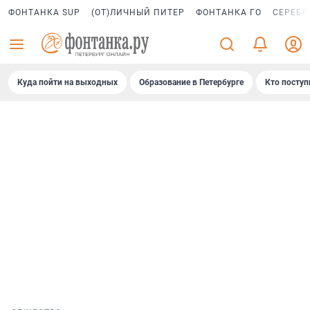
ФОНТАНКА SUP
(ОТ)ЛИЧНЫЙ ПИТЕР
ФОНТАНКА ГО
СЕРЕБР
Куда пойти на выходных
Образование в Петербурге
Кто поступ