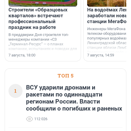
Строители «Образцовых
На водоёмах Лен
кварталов» встречают
заработали новы
профессиональный
станции МегаФон
праздник на работе
Инженеры МегаФона ус
телеком-оборудование 
В преддверии Дня строителя топ-
популярных водоёмах
менеджеры компании «СЗ
Ленинградской области
„Терминал-Ресурс“ — о планах
станции вблизи Лембол
компании, испытаниях и поводах для
Раздолинского озёр, а 
осторожного оптимизма.
7 августа, 18:00
7 августа, 14:59
недалеко от Большого Т
водопада.
ТОП 5
ВСУ ударили дронами и
1
ракетами по одиннадцати
регионам России. Власти
сообщили о погибших и раненых
112 026