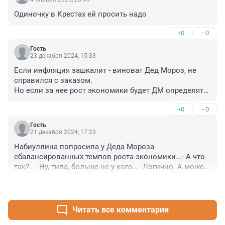
Одиночку в Крестах ей просить надо
+0
–0
Гость
23 декабря 2024, 15:33
Если инфляция зашкалит - виноват Дед Мороз, не 
справился с заказом. 

Но если за нее рост экономики будет ДМ определять, 
то она вообще зачем нужна?
+0
–0
Гость
21 декабря 2024, 17:23
Набиуллина попросила у Деда Мороза 
сбалансированных темпов роста экономики...- А что 
так?...- Ну, типа, больше не у кого...- Логично. А может 
просто не лезть в реальный сектор экономики со 
+0
–0
своей ключевой ставкой?...- А куда тогда лезть?...- 
Никуда...- А как же два желания?...- Это к Озону...- (Не 
прокатило!) Говорит, что у неё имеются какие-то 
Читать все комментарии
инструменты для этого...- Что за инструменты?...- 