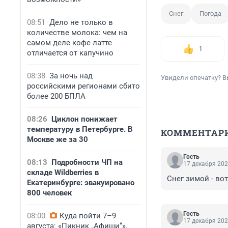
Снег
Погода
08:51
Дело не только в
количестве молока: чем на
самом деле кофе латте
1
отличается от капучино
08:38
За ночь над
Увидели опечатку? В
российскими регионами сбито
более 200 БПЛА
08:26
Циклон понижает
температуру в Петербурге. В
КОММЕНТАР
Москве же за 30
Гость
08:13
Подробности ЧП на
17 декабря 202
складе Wildberries в
Снег зимой - вот
Екатеринбурге: эвакуировано
800 человек
Гость
08:00
Куда пойти 7–9
17 декабря 202
августа: «Пикник „Афиши“»,