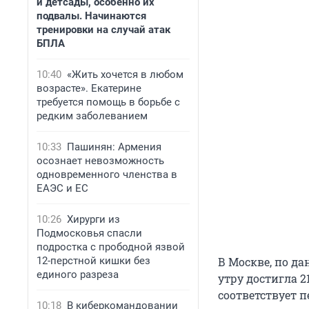
и детсады, особенно их
подвалы. Начинаются
тренировки на случай атак
БПЛА
10:40
«Жить хочется в любом
возрасте». Екатерине
требуется помощь в борьбе с
редким заболеванием
10:33
Пашинян: Армения
осознает невозможность
одновременного членства в
ЕАЭС и ЕС
10:26
Хирурги из
Подмосковья спасли
подростка с прободной язвой
12-перстной кишки без
В Москве, по д
единого разреза
утру достигла 2
соответствует п
10:18
В киберкомандовании