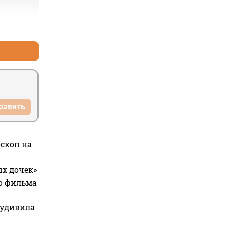
+1
–0
равить
оскоп на
ых дочек»
го фильма
 удивила