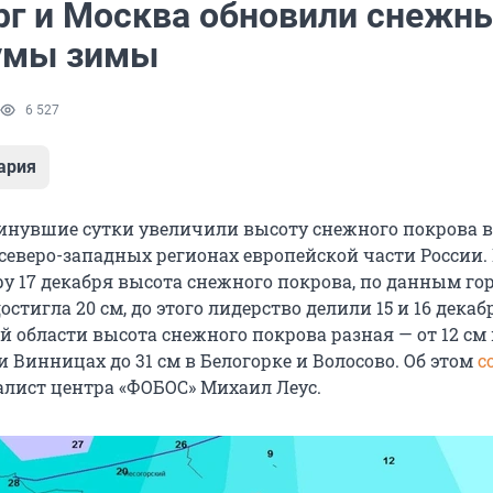
рг и Москва обновили снежн
умы зимы
6 527
ария
инувшие сутки увеличили высоту снежного покрова в
северо-западных регионах европейской части России.
ру 17 декабря высота снежного покрова, по данным го
стигла 20 см, до этого лидерство делили 15 и 16 декабря
 области высота снежного покрова разная — от 12 см 
 Винницах до 31 см в Белогорке и Волосово. Об этом
с
лист центра «ФОБОС» Михаил Леус.