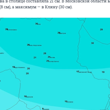
ва в столице составляла 21 см. В Московской области
8 см), а максимум — в Клину (30 см).