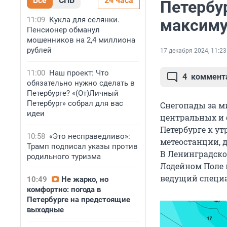
Все
СПБ
24 часа
Петербу
11:09
Кукла для селянки.
максим
Пенсионер обманул
мошенников на 2,4 миллиона
рублей
17 декабря 2024, 11:23
11:00
Наш проект: Что
4
коммент
обязательно нужно сделать в
Петербурге? «(От)Личный
Петербург» собрал для вас
Снегопады за м
идеи
центральных и 
Петербурге к ут
10:58
«Это несправедливо»:
метеостанции, до
Трамп подписал указы против
В Ленинградской
родильного туризма
Лодейном Поле и
ведущий специа
10:49
Не жарко, но
комфортно: погода в
Петербурге на предстоящие
выходные