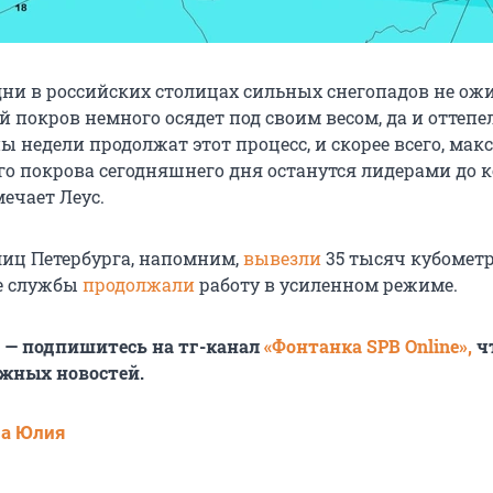
ни в российских столицах сильных снегопадов не ожи
 покров немного осядет под своим весом, да и оттепе
ы недели продолжат этот процесс, и скорее всего, ма
о покрова сегодняшнего дня останутся лидерами до 
мечает Леус.
лиц Петербурга, напомним,
вывезли
35 тысяч кубометр
е службы
продолжали
работу в усиленном режиме.
6 — подпишитесь на тг-канал
«Фонтанка SPB Online»,
ч
ажных новостей.
ва Юлия