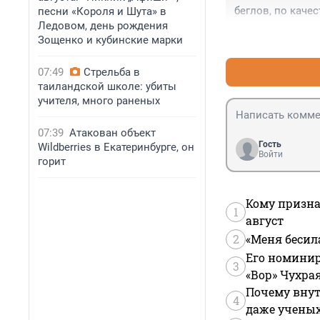
беглов, по каче
песни «Короля и Шута» в
Ледовом, день рождения
Зощенко и кубинские марки
07:49
Стрельба в
таиландской школе: убиты
учителя, много раненых
07:39
Атакован объект
Гость
Wildberries в Екатеринбурге, он
Войти
горит
Кому призна
1
август
2
«Меня бесил
Его номинир
3
«Вор» Чухра
Почему внут
4
даже учены