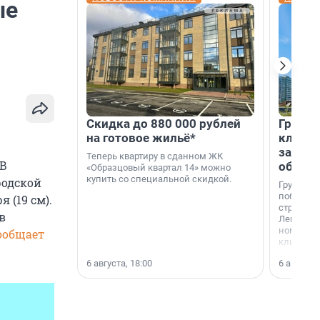
ые
Скидка до 880 000 рублей
Группа
на готовое жильё*
клиен
застро
Теперь квартиру в сданном ЖК
 В
област
«Образцовый квартал 14» можно
купить со специальной скидкой.
родской
Группа А
победите
 (19 см).
строител
в
Ленингра
номинац
ообщает
клиенто
застройщ
6 августа, 18:00
6 августа,
области»