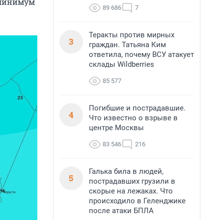
 минимум
89 686
7
Теракты против мирных
3
граждан. Татьяна Ким
ответила, почему ВСУ атакует
склады Wildberries
85 577
Погибшие и пострадавшие.
4
Что известно о взрыве в
центре Москвы
83 546
216
Галька била в людей,
5
пострадавших грузили в
скорые на лежаках. Что
происходило в Геленджике
после атаки БПЛА