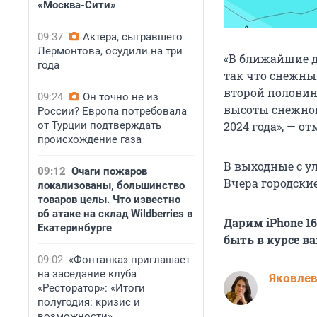
«Москва-Сити»
09:37
Актера, сыгравшего
Лермонтова, осудили на три
«В ближайшие д
года
так что снежный
второй половин
09:24
Он точно не из
высоты снежног
России? Европа потребовала
от Турции подтверждать
2024 года», — от
происхождение газа
В выходные с у
09:12
Очаги пожаров
Вчера городски
локализованы, большинство
товаров целы. Что известно
об атаке на склад Wildberries в
Дарим iPhone 1
Екатеринбурге
быть в курсе в
09:02
«Фонтанка» приглашает
на заседание клуба
Яковле
«Ресторатор»: «Итоги
полугодия: кризис и
возможности»