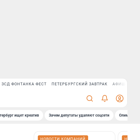
ЗСД ФОНТАНКА ФЕСТ
ПЕТЕРБУРГСКИЙ ЗАВТРАК
АФИША PLUS
тербург ищет креатив
Зачем депутаты удаляют соцсети
Олимпиадни
НОВОСТИ КОМПАНИЙ
НОВОС