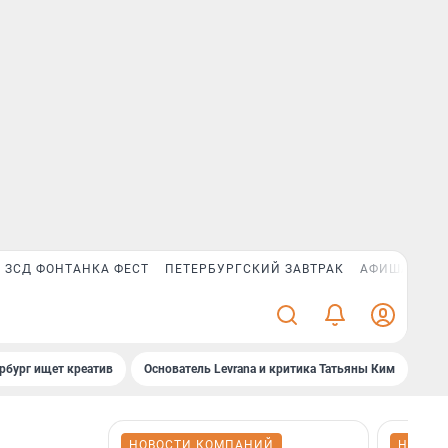
ЗСД ФОНТАНКА ФЕСТ
ПЕТЕРБУРГСКИЙ ЗАВТРАК
АФИША PLUS
рбург ищет креатив
Основатель Levrana и критика Татьяны Ким
Зач
НОВОСТИ КОМПАНИЙ
НОВОС