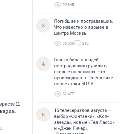
90 845
Погибшие и пострадавшие.
3
Что известно о взрыве в
центре Москвы
88 356
216
Галька била в людей,
4
пострадавших грузили в
скорые на лежаках. Что
происходило в Геленджике
после атаки БПЛА
82 477
расте 11
15 телесериалов августа —
авария.
5
выбор «Фонтанки»: «Коп-
звезда», новые «Тед Лассо»
л
и «Джек Ричер»,