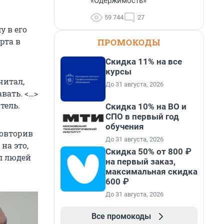
«Одержимость»
59 744
27
 в его
рта в
ПРОМОКОДЫ
Скидка 11% на все
курсы
читал,
До 31 августа, 2026
авать. <…>
тель.
Скидка 10% на ВО и
СПО в первый год
обучения
повторив
До 31 августа, 2026
на это,
Скидка 50% от 800 ₽
л людей
на первый заказ,
максимальная скидка
600 ₽
До 31 августа, 2026
Все промокоды