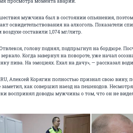
емя просмотра момента аварии.
шествия мужчина был в состоянии опьянения, поэтому
 акт освидетельствования на алкоголь. Показатели спи
воздухе составили 1,074 мг/литр.
Отвлекся, голову поднял, подпрыгнул на бордюре. Пос
 зеркало. Когда завернул на повороте, уже начал осозн
нку пива. На эмоциях. Ехал на дачу», — рассказал води
4.RU, Алексей Корягин полностью признал свою вину, 
е заметил, как совершил наезд на пешеходов. Несмотря 
ски воспринял доводы мужчины о том, что он не виде