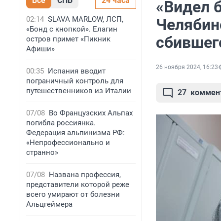
Все
СПБ
24 часа
«Видел б
02:14
SLAVA MARLOW, ЛСП,
Челябин
«Бонд с кнопкой». Елагин
сбившег
остров примет «Пикник
Афиши»
26 ноября 2024, 16:23
00:35
Испания вводит
пограничный контроль для
путешественников из Италии
27
коммен
07/08
Во Французских Альпах
погибла россиянка.
Федерация альпинизма РФ:
«Непрофессионально и
странно»
07/08
Названа профессия,
представители которой реже
всего умирают от болезни
Альцгеймера