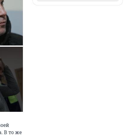
воей
. В то же