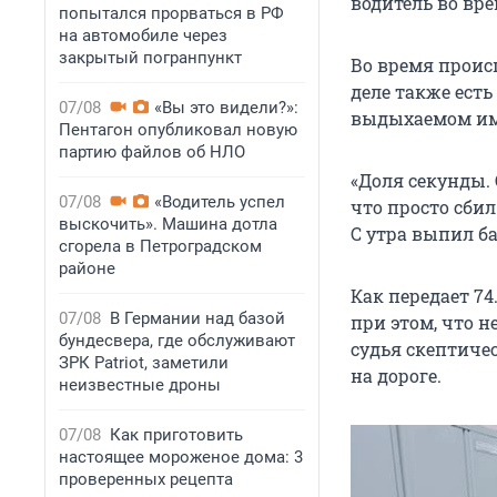
водитель во вр
попытался прорваться в РФ
на автомобиле через
закрытый погранпункт
Во время проис
деле также есть
07/08
«Вы это видели?»:
выдыхаемом им 
Пентагон опубликовал новую
партию файлов об НЛО
«Доля секунды. 
07/08
«Водитель успел
что просто сбил
выскочить». Машина дотла
С утра выпил ба
сгорела в Петроградском
районе
Как передает 7
07/08
В Германии над базой
при этом, что н
бундесвера, где обслуживают
судья скептиче
ЗРК Patriot, заметили
на дороге.
неизвестные дроны
07/08
Как приготовить
настоящее мороженое дома: 3
проверенных рецепта