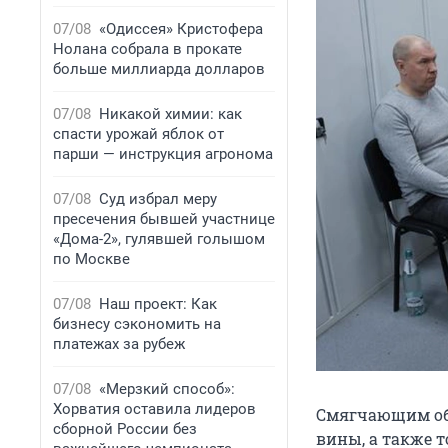
07/08
«Одиссея» Кристофера
Нолана собрала в прокате
больше миллиарда долларов
07/08
Никакой химии: как
спасти урожай яблок от
парши — инструкция агронома
07/08
Суд избрал меру
пресечения бывшей участнице
«Дома-2», гулявшей голышом
по Москве
07/08
Наш проект: Как
бизнесу сэкономить на
платежах за рубеж
07/08
«Мерзкий способ»:
Хорватия оставила лидеров
Смягчающим обс
сборной России без
вины, а также т