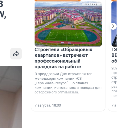
В
W,
Строители «Образцовых
ГЭС, м
кварталов» встречают
ВВП: в
профессиональный
об ист
праздник на работе
2026-й —
професси
В преддверии Дня строителя топ-
строителе
менеджеры компании «СЗ
строителя
„Терминал-Ресурс“ — о планах
раз. В ГК
компании, испытаниях и поводах для
появился
осторожного оптимизма.
поменяла
7 августа, 18:00
7 августа,