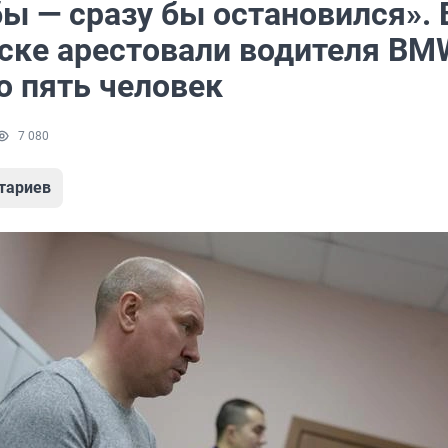
ы — сразу бы остановился». 
ске арестовали водителя BM
о пять человек
7 080
тариев