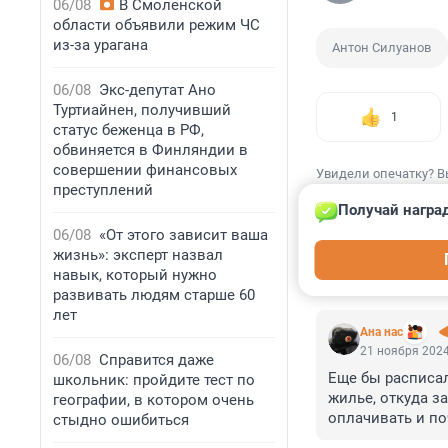
06/08
В Смоленской
области объявили режим ЧС
из-за урагана
Антон Силуанов
06/08
Экс-депутат Ано
Туртиайнен, получивший
1
статус беженца в РФ,
обвиняется в Финляндии в
совершении финансовых
Увидели опечатку? В
преступлений
Получай награ
06/08
«От этого зависит ваша
жизнь»: эксперт назвал
навык, который нужно
КОММЕНТАР
развивать людям старше 60
лет
Ана нас
21 ноября 2024
06/08
Справится даже
Еще бы расписал
школьник: пройдите тест по
жилье, откуда з
географии, в котором очень
оплачивать и по
стыдно ошибиться