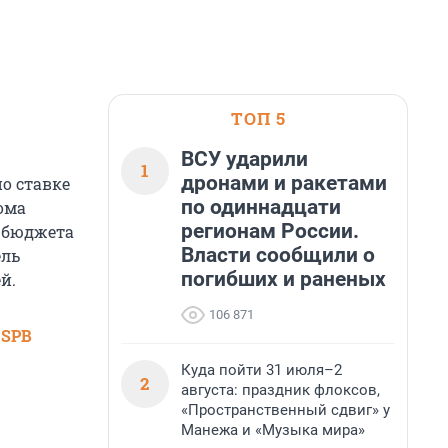
ТОП 5
ВСУ ударили
1
дронами и ракетами
по ставке
по одиннадцати
ома
регионам России.
о бюджета
Власти сообщили о
ель
погибших и раненых
й.
106 871
 SPB
Куда пойти 31 июля–2
2
августа: праздник флоксов,
«Пространственный сдвиг» у
Манежа и «Музыка мира»