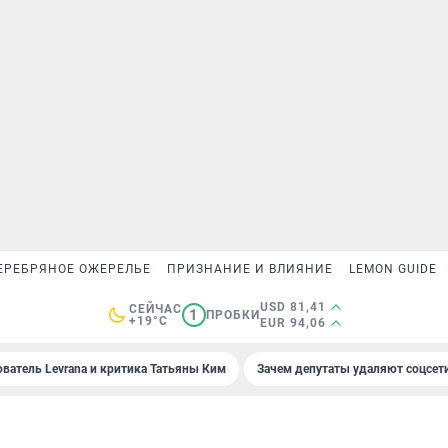
ЕРЕБРЯНОЕ ОЖЕРЕЛЬЕ
ПРИЗНАНИЕ И ВЛИЯНИЕ
LEMON GUIDE
USD 81,41
СЕЙЧАС
1
ПРОБКИ
+19°C
EUR 94,06
ователь Levrana и критика Татьяны Ким
Зачем депутаты удаляют соцсет