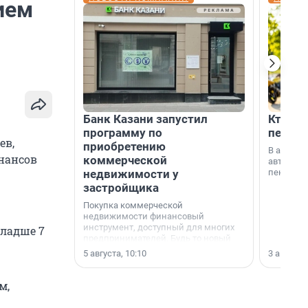
ием
Банк Казани запустил
Кто по
программу по
пенсии
ев,
приобретению
В август
инансов
коммерческой
автомати
недвижимости у
пенсии.
застройщика
Покупка коммерческой
недвижимости финансовый
инструмент, доступный для многих
младше 7
предпринимателей. Будь то новый
офис, склад, торговое помещение
5 августа, 10:10
3 августа,
или готовый арендный бизнес —
успех сделки зависит от правильного
выбора объекта и грамотного
м,
финансирования.