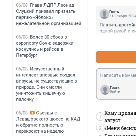
06/08
Глава ЛДПР Леонид
Слуцкий призвал признать
Гость
21 ноября 2024
партию «Яблоко»
нежелательной организацией
Платить достойн
одной рукой и к
06/08
Более 80 сбоев в
аэропорту Сочи: задержки
коснулись и рейсов в
Петербург
06/08
Искусственный
интеллект впервые создал
вирусы, не существующие в
природе. Они смогли
Гость
Войти
уничтожить кишечную
палочку
Кому призна
06/08
Съезды с
1
Левашовского шоссе на КАД
август
и обратно полностью
2
«Меня бесил
перекроют на неделю
Его номинир