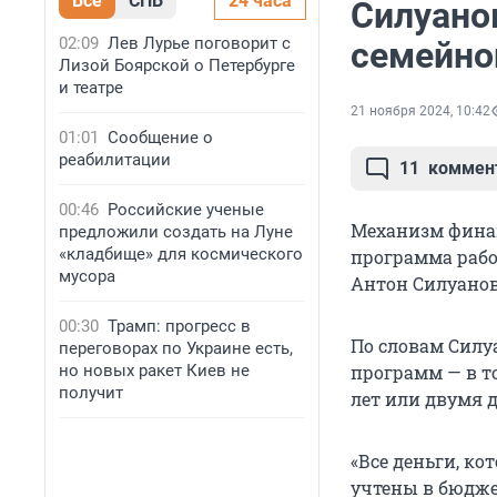
Все
СПБ
24 часа
Силуано
02:09
Лев Лурье поговорит с
семейно
Лизой Боярской о Петербурге
и театре
21 ноября 2024, 10:42
01:01
Сообщение о
реабилитации
11
коммен
00:46
Российские ученые
Механизм финан
предложили создать на Луне
«кладбище» для космического
программа работ
мусора
Антон Силуанов
00:30
Трамп: прогресс в
По словам Силу
переговорах по Украине есть,
но новых ракет Киев не
программ — в т
получит
лет или двумя д
«Все деньги, к
учтены в бюдже