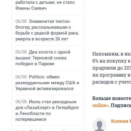
работала с детьми: не стало
Фаины Саевич
06/08
Знаменитая тикток-
блогер, рассказывавшая о
борьбе с редкой формой рака,
умерла в возрасте 26 лет
06/08
Два золота с одной
Напомним, в ию
вышки: Терновой снова
6% на покупку 
победил в Париже
продлили до 20
на программу в
06/08
Politico: обмен
расходов с учет
разведданными между США и
Украиной активизировался
Больше новост
06/08
Июль стал рекордным
online»
. Подпис
для «ЛизаАлерт» в Петербурге
и Ленобласти по
потерявшимся
Ксения 