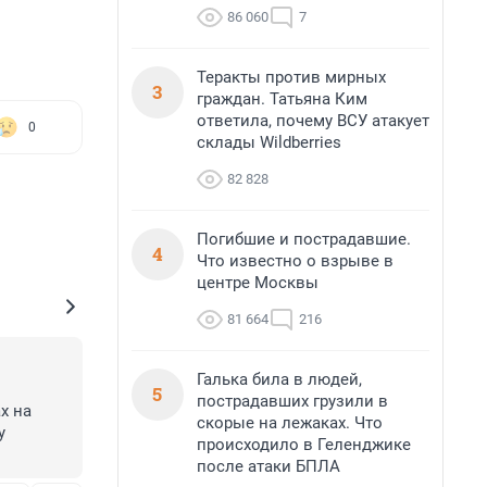
86 060
7
Теракты против мирных
3
граждан. Татьяна Ким
ответила, почему ВСУ атакует
0
склады Wildberries
82 828
Погибшие и пострадавшие.
4
Что известно о взрыве в
центре Москвы
81 664
216
Галька била в людей,
5
пострадавших грузили в
 на 
скорые на лежаках. Что
 
происходило в Геленджике
после атаки БПЛА