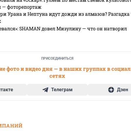
я — фоторепортаж
ри Урана и Нептуна идут дожди из алмазов? Разгадка
х
евался»: SHAMAN довел Мизулину — что он натворил
ПРИСОЕДИНИТЬСЯ
е фото и видео дня — в наших группах в социа
сетях
нтакте
Телеграм
Дзен
МПАНИЙ