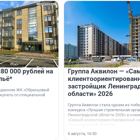
80 000 рублей на
Группа Аквилон — «Са
льё*
клиентоориентирован
застройщик Ленингра
 сданном ЖК «Образцовый
области» 2026
 купить со специальной
Группа Аквилон стала одним из поб
конкурса «Лучшая строительная орг
Ленинградской области 2026» в ном
«Самый клиентоориентированный з
Ленинградской области».
6 августа, 16:50