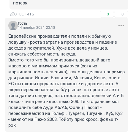
потеря.
+3
–0
ОТВЕТИТЬ
Гость
14 ноября 2024, 23:18
Европейские производители попали к обычную 
ловушку - роста затрат на производства и падение 
доходов покупателей. Хуже все дела у немцев, 
снижать себестоимость некуда. 

Вместо того что бы производить дешевый авто 
массово с минимумом примочек (хотя их 
маржинальность невелика), как они делают например 
для рынков Индии, Бразилии, Мексики, Китая, они в 
ЕС пытаются продавать сложные и дорогие авто. А 
люди переключается на б/у рынок, на простые авто 
типа датчия сандеро, на относительно дешевый А и Б 
класс - типа рено клио, пежо 308. Те кто раньше мог 
позволить себе Ауди А5/А6, Фольц Пассат - 
пересаживаются на Гольф.. Туареги, Тигуаны, Ку5, Ку3 
- меняют на Пежо 2008, Тойоту ярис кросс, фольц т-
рок