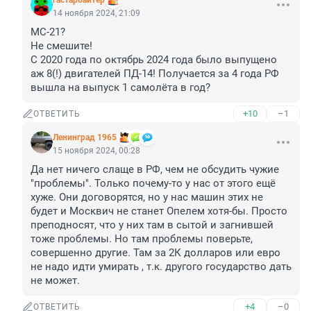
гастарбайтер
14 ноября 2024, 21:09
МС-21? 

Не смешите! 

С 2020 года по октябрь 2024 года было выпущено 
аж 8(!) двигателей ПД-14! Получается за 4 года РФ 
вышла на выпуск 1 самолёта в год?
+10
–1
ОТВЕТИТЬ
Ленинград 1965
15 ноября 2024, 00:28
Да нет ничего слаще в РФ, чем не обсудить чужие 
"проблемы". Только почему-то у нас от этого ещё 
хуже. Они договорятся, но у нас машин этих не 
будет и Москвич не станет Опелем хотя-бы. Просто 
преподносят, что у них там в сытой и загнившей 
тоже проблемы. Но там проблемы поверьте, 
совершенно другие. Там за 2К долларов или евро 
не надо идти умирать , т.к. другого государство дать 
не может.
+4
–0
ОТВЕТИТЬ