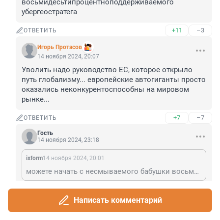
восьмидесьтипроцентноподдерживаемого 
убергеостратега
+11
–3
ОТВЕТИТЬ
Игорь Протасов
14 ноября 2024, 20:07
Уволить надо руководство ЕС, которое открыло 
путь глобализму... европейские автогиганты просто 
оказались неконкурентоспособны на мировом 
рынке...
+7
–7
ОТВЕТИТЬ
Гость
14 ноября 2024, 23:18
ixform
14 ноября 2024, 20:01
можете начать с несмываемого бабушки восьмидесьтипроцентноподдерживаемого убергеостратега
Ай, то есть не немцы в лужу сели, а им помогли? 
Какая прелесть!
Написать комментарий
+1
–0
ОТВЕТИТЬ