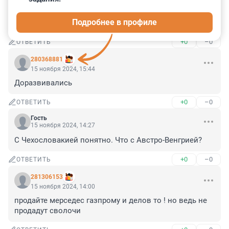
ужиманию доходов простых людей и льгот магнатам. 
Им элементарно некому продавать автомобили - не 
Подробнее в профиле
достаёт денег
+0
–0
ОТВЕТИТЬ
280368881
15 ноября 2024, 15:44
Доразвивались
+0
–0
ОТВЕТИТЬ
Гость
15 ноября 2024, 14:27
С Чехословакией понятно. Что с Австро-Венгрией?
+0
–0
ОТВЕТИТЬ
281306153
15 ноября 2024, 14:00
продайте мерседес газпрому и делов то ! но ведь не 
продадут сволочи