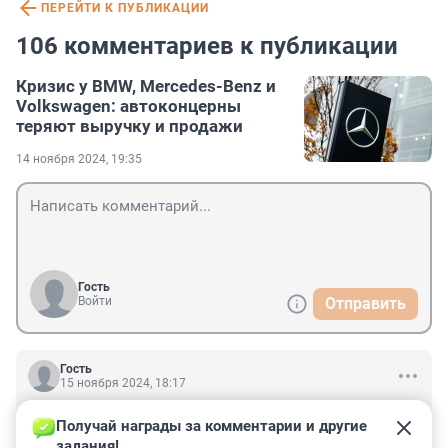
ПЕРЕЙТИ К ПУБЛИКАЦИИ
106 комментариев к публикации
Кризис у BMW, Mercedes-Benz и
Volkswagen: автоконцерны
теряют выручку и продажи
14 ноября 2024, 19:35
Гость
Войти
Отправить
Гость
15 ноября 2024, 18:17
Ну это их проблемы, и с Россией они не так уж и 
Получай награды за комментарии и другие 
связаны. Скорее это их офигенная политика по 
задания!