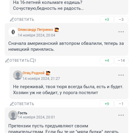
На 16-летней колымаге ездишь?
Сочуствую,бедность не радость…
+3
–3
ОТВЕТИТЬ
Олександр Петренко
14 ноября 2024, 20:04
Сначала американский автопром обвалили, теперь за 
немецкий принялись.
+4
–14
ОТВЕТИТЬ
1
Отец Родной
14 ноября 2024, 21:27
Не переживай, твоя тюря всегда была, есть и будет. 
Хозяин уж не обидит, у порога постелит
+9
–1
ОТВЕТИТЬ
Гость
14 ноября 2024, 20:01
Претензии пусть предъявляют своим 
правительствам. Если бы те не "мяли булки" десять 