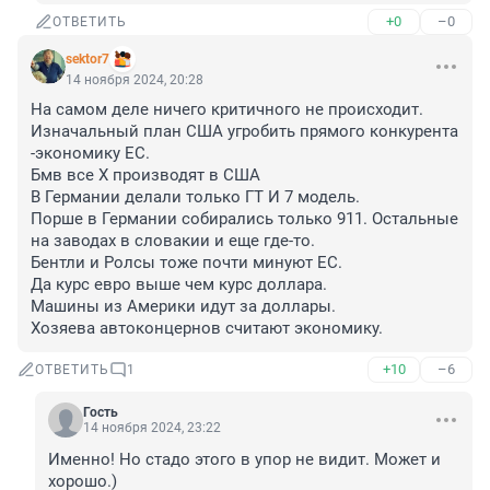
+0
–0
ОТВЕТИТЬ
sektor7
14 ноября 2024, 20:28
На самом деле ничего критичного не происходит. 

Изначальный план США угробить прямого конкурента 
-экономику ЕС. 

Бмв все Х производят в США 

В Германии делали только ГТ И 7 модель.

Порше в Германии собирались только 911. Остальные 
на заводах в словакии и еще где-то.

Бентли и Ролсы тоже почти минуют ЕС. 

Да курс евро выше чем курс доллара. 

Машины из Америки идут за доллары.

Хозяева автоконцернов считают экономику.
+10
–6
ОТВЕТИТЬ
1
Гость
14 ноября 2024, 23:22
Именно! Но стадо этого в упор не видит. Может и 
хорошо.)