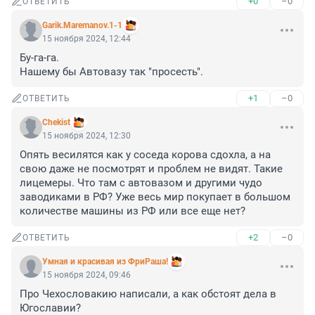
+0
–0
ОТВЕТИТЬ
Garik.Maremanov.1-1
15 ноября 2024, 12:44
Бу-га-га.

Нашему бы Автовазу так "просесть".
+1
–0
ОТВЕТИТЬ
Chekist
15 ноября 2024, 12:30
Опять весилятся как у соседа корова сдохла, а на 
свою даже не посмотрят и проблем не видят. Такие 
лицемеры. Что там с автовазом и другими чудо 
заводиками в РФ? Уже весь мир покупает в большом 
количестве машины из РФ или все еще нет?
+2
–0
ОТВЕТИТЬ
Умная и красивая из ФриРаша!
15 ноября 2024, 09:46
Про Чехословакию написали, а как обстоят дела в 
Югославии?