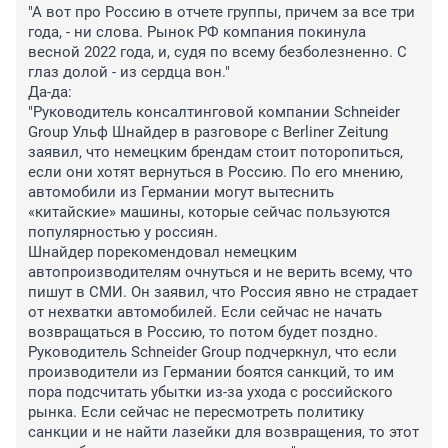
"А вот про Россию в отчете группы, причем за все три 
года, - ни слова. Рынок РФ компания покинула 
весной 2022 года, и, судя по всему безболезненно. С 
глаз долой - из сердца вон."

Да-да:

"Руководитель консалтинговой компании Schneider 
Group Ульф Шнайдер в разговоре с Berliner Zeitung 
заявил, что немецким брендам стоит поторопиться, 
если они хотят вернуться в Россию. По его мнению, 
автомобили из Германии могут вытеснить 
«китайские» машины, которые сейчас пользуются 
популярностью у россиян.

Шнайдер порекомендовал немецким 
автопроизводителям очнуться и не верить всему, что 
пишут в СМИ. Он заявил, что Россия явно не страдает 
от нехватки автомобилей. Если сейчас не начать 
возвращаться в Россию, то потом будет поздно. 
Руководитель Schneider Group подчеркнул, что если 
производители из Германии боятся санкций, то им 
пора подсчитать убытки из-за ухода с российского 
рынка. Если сейчас не пересмотреть политику 
санкции и не найти лазейки для возвращения, то этот 