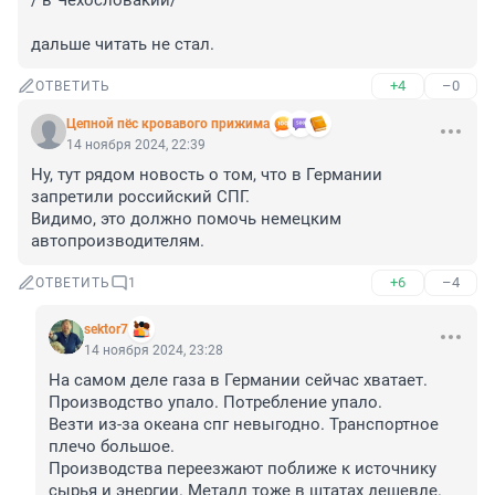
/ в Чехословакии/

дальше читать не стал.
+4
–0
ОТВЕТИТЬ
Цепной пёс кровавого прижима
14 ноября 2024, 22:39
Ну, тут рядом новость о том, что в Германии 
запретили российский СПГ.

Видимо, это должно помочь немецким 
автопроизводителям.
+6
–4
ОТВЕТИТЬ
1
sektor7
14 ноября 2024, 23:28
На самом деле газа в Германии сейчас хватает. 
Производство упало. Потребление упало. 

Везти из-за океана спг невыгодно. Транспортное 
плечо большое. 

Производства переезжают поближе к источнику 
сырья и энергии. Металл тоже в штатах дешевле. 