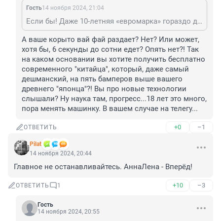
Гость
14 ноября 2024, 21:04
Если бы! Даже 10-летняя «евромарка» гораздо дешевле нового ПРИЛИЧНОГО китайского автомобиля. Это я, как владелец 18-летней одной японской марки говорю. И да, терпеть не могу термины «китаец», «кореец», «немец», «японец», «француз», «американец» по отношению к автомобилям. С УДОВОЛЬСТВИЕМ купил бы китайский автомобиль, если бы его можно было купить хотя бы не более, чем вдвое дешевле моего корыта.
А ваше корыто вай фай раздает? Нет? Или может, 
хотя бы, 6 секунды до сотни едет? Опять нет?! Так 
на каком основании вы хотите получить бесплатно 
современного "китайца", который, даже самый 
дешманский, на пять бамперов выше вашего 
древнего "японца"?! Вы про новые технологии 
слышали? Ну наука там, прогресс...18 лет это много, 
пора менять машинку. В вашем случае на телегу...
+0
–1
ОТВЕТИТЬ
Pilat
14 ноября 2024, 20:44
Главное не останавливайтесь. АннаЛена - Вперёд!
+10
–3
ОТВЕТИТЬ
1
Гость
14 ноября 2024, 20:55