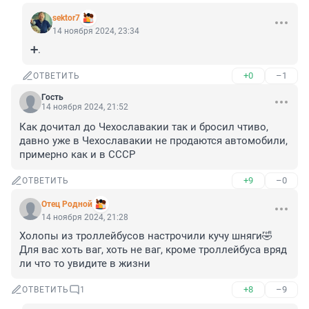
sektor7
14 ноября 2024, 23:34
➕.
+0
–1
ОТВЕТИТЬ
Гость
14 ноября 2024, 21:52
Как дочитал до Чехославакии так и бросил чтиво, 
давно уже в Чехославакии не продаются автомобили, 
примерно как и в СССР
+9
–0
ОТВЕТИТЬ
Отец Родной
14 ноября 2024, 21:28
Холопы из троллейбусов настрочили кучу шняги🤣

Для вас хоть ваг, хоть не ваг, кроме троллейбуса вряд 
ли что то увидите в жизни
+8
–9
ОТВЕТИТЬ
1