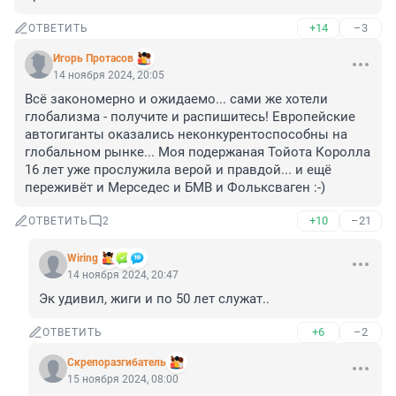
+14
–3
ОТВЕТИТЬ
Игорь Протасов
14 ноября 2024, 20:05
Всё закономерно и ожидаемо... сами же хотели 
глобализма - получите и распишитесь! Европейские 
автогиганты оказались неконкурентоспособны на 
глобальном рынке... Моя подержаная Тойота Королла 
16 лет уже прослужила верой и правдой... и ещё 
переживёт и Мерседес и БМВ и Фольксваген :-)
+10
–21
ОТВЕТИТЬ
2
Wiring
14 ноября 2024, 20:47
Эк удивил, жиги и по 50 лет служат..
+6
–2
ОТВЕТИТЬ
Скрепоразгибатель
15 ноября 2024, 08:00