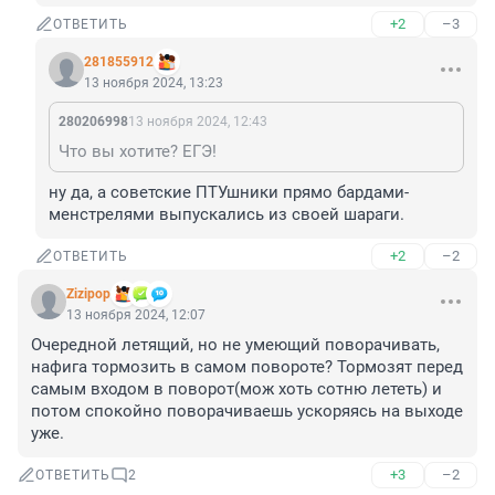
+2
–3
ОТВЕТИТЬ
281855912
13 ноября 2024, 13:23
280206998
13 ноября 2024, 12:43
Что вы хотите? ЕГЭ!
ну да, а советские ПТУшники прямо бардами-
менстрелями выпускались из своей шараги.
+2
–2
ОТВЕТИТЬ
Zizipop
13 ноября 2024, 12:07
Очередной летящий, но не умеющий поворачивать, 
нафига тормозить в самом повороте? Тормозят перед 
самым входом в поворот(мож хоть сотню лететь) и 
потом спокойно поворачиваешь ускоряясь на выходе 
уже.
+3
–2
ОТВЕТИТЬ
2