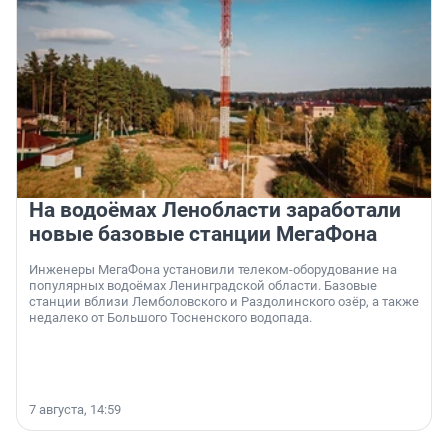
На водоёмах Ленобласти заработали
новые базовые станции МегаФона
Инженеры МегаФона установили телеком-оборудование на
популярных водоёмах Ленинградской области. Базовые
станции вблизи Лемболовского и Раздолинского озёр, а также
недалеко от Большого Тосненского водопада.
7 августа, 14:59