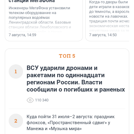
станции МегаФона
Когда-то дворы были ме
дети играли в казаков-
Инженеры МегаФона установили
до темноты, а взрослые
телеком-оборудование на
новости на лавочках. В 1
популярных водоёмах
традиция почти исчезл
Ленинградской области. Базовые
экономическая нестаби
станции вблизи Лемболовского и
отсутствие ухода за те
Раздолинского озёр, а также
7 августа, 14:59
7 августа, 14:50
сделали своё дело.
недалеко от Большого Тосненского
водопада.
ТОП 5
ВСУ ударили дронами и
1
ракетами по одиннадцати
регионам России. Власти
сообщили о погибших и раненых
110 340
Куда пойти 31 июля–2 августа: праздник
2
флоксов, «Пространственный сдвиг» у
Манежа и «Музыка мира»