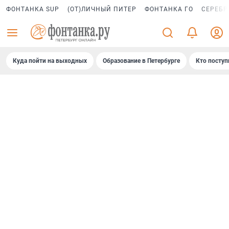
ФОНТАНКА SUP
(ОТ)ЛИЧНЫЙ ПИТЕР
ФОНТАНКА ГО
СЕРЕБР
Куда пойти на выходных
Образование в Петербурге
Кто поступ