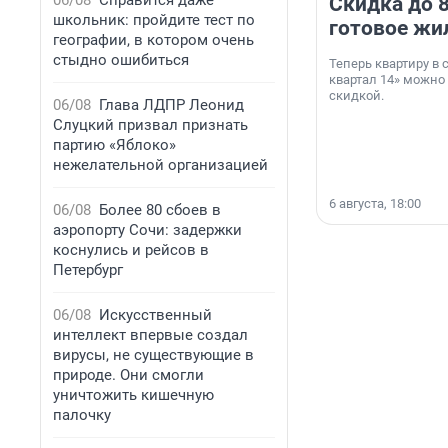
06/08
Справится даже
Скидка до 8
школьник: пройдите тест по
готовое жи
географии, в котором очень
стыдно ошибиться
Теперь квартиру в
квартал 14» можно
скидкой.
06/08
Глава ЛДПР Леонид
Слуцкий призвал признать
партию «Яблоко»
нежелательной организацией
6 августа, 18:00
06/08
Более 80 сбоев в
аэропорту Сочи: задержки
коснулись и рейсов в
Петербург
06/08
Искусственный
интеллект впервые создал
вирусы, не существующие в
природе. Они смогли
уничтожить кишечную
палочку