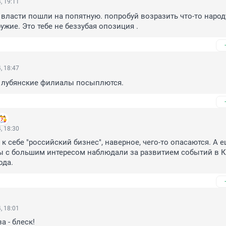
, 19:11
власти пошли на попятную. попробуй возразить что-то народу
ужие. Это тебе не беззубая опозиция .
, 18:47
е лубянские филиалы посыплются.
, 18:30
 к себе "российский бизнес", наверное, чего-то опасаются. А ещ
зы с большим интересом наблюдали за развитием событий в К
ода.
, 18:01
а - блеск!