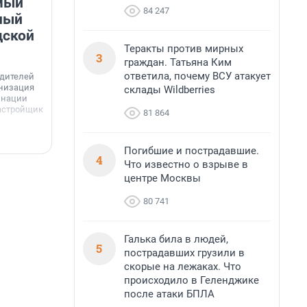
мый
«Лучший проект КРТ»
84 247
ный
Ленобласти — микрорайон
дской
«Город Звёзд»
Теракты против мирных
3
Победителем профессионального конкурса
граждан. Татьяна Ким
«Лучшая строительная организация 2025 года»
ответила, почему ВСУ атакует
едителей
в номинации «За лучший проект комплексного
анизация
склады Wildberries
развития территорий» стал жилой микрорайон
Г
инации
«Город Звёзд».
астройщик
81 864
з
с
6 августа, 16:07
6
Погибшие и пострадавшие.
4
Что известно о взрыве в
центре Москвы
80 741
Галька била в людей,
5
пострадавших грузили в
скорые на лежаках. Что
происходило в Геленджике
после атаки БПЛА