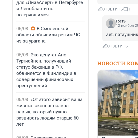
для «ЛизаАлерт» в Петербурге
и Ленобласти по
ОТВЕТИТЬ
1
потерявшимся
Гость
12 ноября 20
06/08
В Смоленской
Zet, пэтэушни
области объявили режим ЧС
из-за урагана
ОТВЕТИТЬ
06/08
Экс-депутат Ано
Туртиайнен, получивший
НОВОСТИ КО
статус беженца в РФ,
обвиняется в Финляндии в
совершении финансовых
преступлений
06/08
«От этого зависит ваша
жизнь»: эксперт назвал
навык, который нужно
развивать людям старше 60
лет