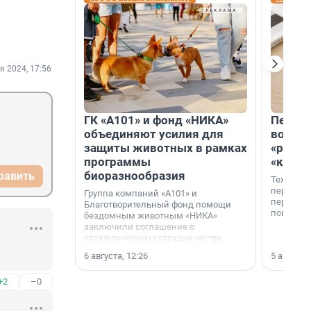
я 2024, 17:56
ГК «А101» и фонд «НИКА»
Петер
объединяют усилия для
возвр
защиты животных в рамках
«раскл
программы
«книж
биоразнообразия
равить
Технолог
перестае
Группа компаний «А101» и
переходи
Благотворительный фонд помощи
повседне
бездомным животным «НИКА»
заключили соглашение о
стратегическом сотрудничестве.
6 августа, 12:26
5 августа,
+2
–0