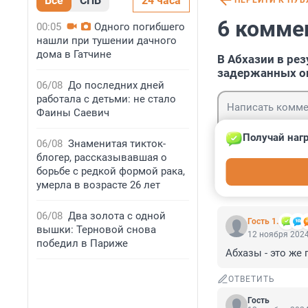
Все
СПБ
24 часа
ПЕРЕЙТИ К ПУ
6 комме
00:05
Одного погибшего
нашли при тушении дачного
дома в Гатчине
В Абхазии в ре
задержанных о
06/08
До последних дней
работала с детьми: не стало
Фаины Саевич
Получай нагр
06/08
Знаменитая тикток-
блогер, рассказывавшая о
Гость
борьбе с редкой формой рака,
Войти
умерла в возрасте 26 лет
06/08
Два золота с одной
Гость 1.
вышки: Терновой снова
12 ноября 2024
победил в Париже
Абхазы - это же 
ОТВЕТИТЬ
Гость