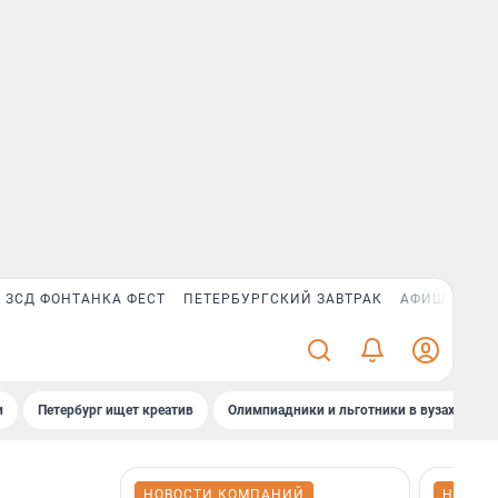
ЗСД ФОНТАНКА ФЕСТ
ПЕТЕРБУРГСКИЙ ЗАВТРАК
АФИША PLUS
и
Петербург ищет креатив
Олимпиадники и льготники в вузах СПб
НОВОСТИ КОМПАНИЙ
НОВОС