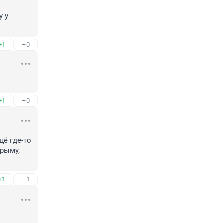
 у 
+1
–0
+1
–0
ё где-то 
рыму, 
+1
–1