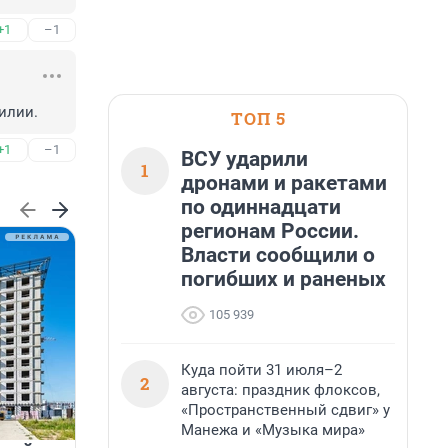
+1
–1
илии.
ТОП 5
+1
–1
ВСУ ударили
1
дронами и ракетами
по одиннадцати
регионам России.
Власти сообщили о
погибших и раненых
105 939
Куда пойти 31 июля–2
2
августа: праздник флоксов,
«Пространственный сдвиг» у
Манежа и «Музыка мира»