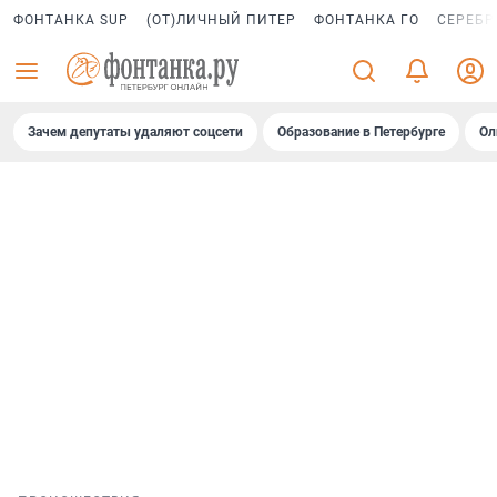
ФОНТАНКА SUP
(ОТ)ЛИЧНЫЙ ПИТЕР
ФОНТАНКА ГО
СЕРЕБР
Зачем депутаты удаляют соцсети
Образование в Петербурге
Ол