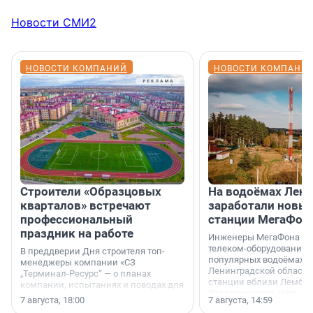
Новости СМИ2
НОВОСТИ КОМПАНИЙ
НОВОСТИ КОМПАНИ
Строители «Образцовых
На водоёмах Лен
кварталов» встречают
заработали новы
профессиональный
станции МегаФон
праздник на работе
Инженеры МегаФона ус
телеком-оборудование 
В преддверии Дня строителя топ-
популярных водоёмах
менеджеры компании «СЗ
Ленинградской области
„Терминал-Ресурс“ — о планах
станции вблизи Лембол
компании, испытаниях и поводах для
Раздолинского озёр, а 
осторожного оптимизма.
7 августа, 18:00
7 августа, 14:59
недалеко от Большого Т