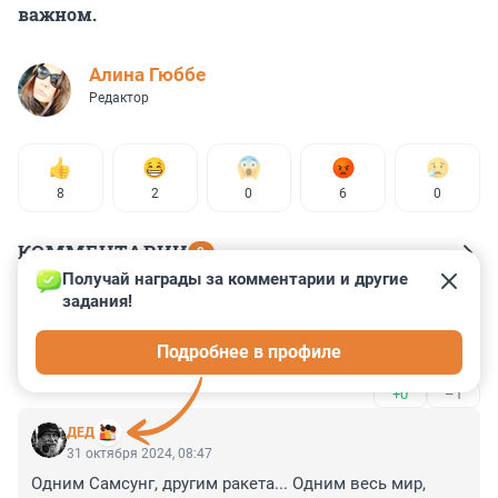
важном.
Алина Гюббе
Редактор
8
2
0
6
0
КОММЕНТАРИИ
9
Получай награды за комментарии и другие 
задания!
Гость
31 октября 2024, 11:41
Подробнее в профиле
Да, троллинг знатный! 😝
+0
–1
ДЕД
31 октября 2024, 08:47
Одним Самсунг, другим ракета... Одним весь мир, 