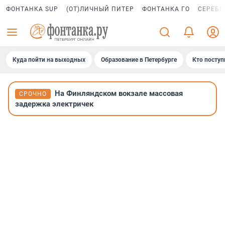
ФОНТАНКА SUP
(ОТ)ЛИЧНЫЙ ПИТЕР
ФОНТАНКА ГО
СЕРЕБР
Куда пойти на выходных
Образование в Петербурге
Кто поступ
На Финляндском вокзале массовая
СРОЧНО
задержка электричек