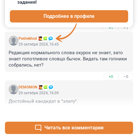
29 октября 2024, 18:11
задания!
Любители делать ставки на *шерсть*, вы где? Почему 
Подробнее в профиле
замолкли разом?
+1
–1
Peshekhod
29 октября 2024, 16:45
Редакция нормального слова окурок не знает, зато 
знает гопотливое словцо бычок. Видать там гопники 
собрались, нет?
+0
–0
DEMOMON
29 октября 2024, 16:09
Достойный кандидат в "элиту".
+9
–1
Читать все комментарии