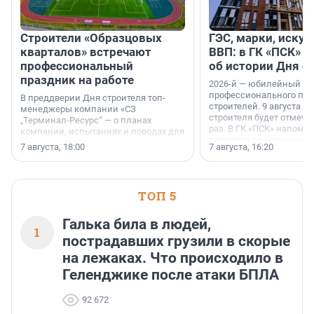
Строители «Образцовых
ГЭС, марки, искус
кварталов» встречают
ВВП: в ГК «ПСК» р
профессиональный
об истории Дня с
праздник на работе
2026-й — юбилейный го
профессионального пр
В преддверии Дня строителя топ-
строителей. 9 августа 2
менеджеры компании «СЗ
строителя будет отмечат
„Терминал-Ресурс“ — о планах
раз. В ГК «ПСК» напомни
компании, испытаниях и поводах для
появился праздник и к
осторожного оптимизма.
7 августа, 18:00
7 августа, 16:20
поменялась роль строит
ТОП 5
Галька била в людей,
1
пострадавших грузили в скорые
на лежаках. Что происходило в
Геленджике после атаки БПЛА
92 672