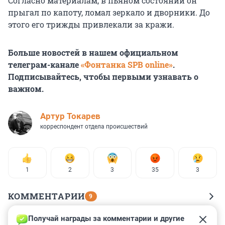
Согласно материалам, в пьяном состоянии он
прыгал по капоту, ломал зеркало и дворники. До
этого его трижды привлекали за кражи.
Больше новостей в нашем официальном
телеграм-канале
«Фонтанка SPB online»
.
Подписывайтесь, чтобы первыми узнавать о
важном.
Артур Токарев
корреспондент отдела происшествий
1
2
3
35
3
КОММЕНТАРИИ
9
Получай награды за комментарии и другие 
Гость