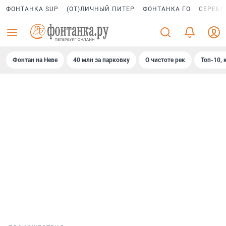
ФОНТАНКА SUP
(ОТ)ЛИЧНЫЙ ПИТЕР
ФОНТАНКА ГО
СЕРЕБР
Фонтан на Неве
40 млн за парковку
О чистоте рек
Топ-10, 