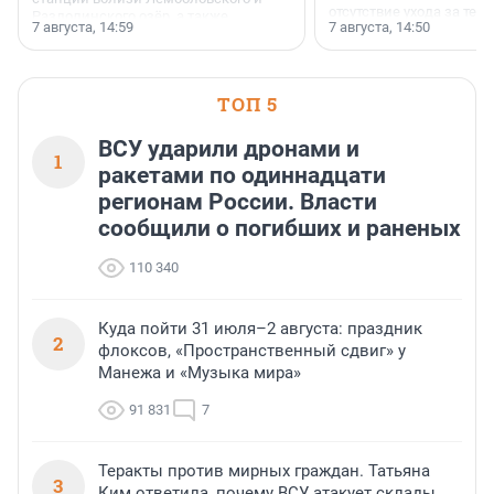
отсутствие ухода за те
Раздолинского озёр, а также
7 августа, 14:59
7 августа, 14:50
сделали своё дело.
недалеко от Большого Тосненского
водопада.
ТОП 5
ВСУ ударили дронами и
1
ракетами по одиннадцати
регионам России. Власти
сообщили о погибших и раненых
110 340
Куда пойти 31 июля–2 августа: праздник
2
флоксов, «Пространственный сдвиг» у
Манежа и «Музыка мира»
91 831
7
Теракты против мирных граждан. Татьяна
3
Ким ответила, почему ВСУ атакует склады