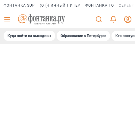
ФОНТАНКА SUP
(ОТ)ЛИЧНЫЙ ПИТЕР
ФОНТАНКА ГО
СЕРЕБР
Куда пойти на выходных
Образование в Петербурге
Кто поступ