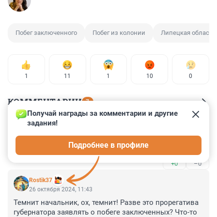
Побег заключенного
Побег из колонии
Липецкая область
1
11
1
10
0
КОММЕНТАРИИ
7
Получай награды за комментарии и другие 
задания!
Гость
28 октября 2024, 13:26
Подробнее в профиле
Численность курятника уменьшилась....
+0
–0
Rostik37
26 октября 2024, 11:43
Темнит начальник, ох, темнит! Разве это прорегатива 
губернатора заявлять о побеге заключенных? Что-то 