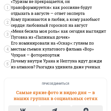
«Туризм не прекращается, он
1
трансформируется»: как россияне будут
отдыхать в августе — ответ эксперта
Кому признаются в любви, а кому разобьют
2
сердце: любовный гороскоп на август
«Меня бесила моя роль»: как сегодня выглядит
3
Пуговка из «Папиных дочек»
Его номинировали на «Оскар»: гуляем по
4
местам съемок культового фильма «Вор»
Чухрая — фоторепортаж
Почему внутри Урана и Нептуна идут дожди
5
из алмазов? Разгадка удивила даже ученых
ПРИСОЕДИНИТЬСЯ
Самые яркие фото и видео дня — в
наших группах в социальных сетях