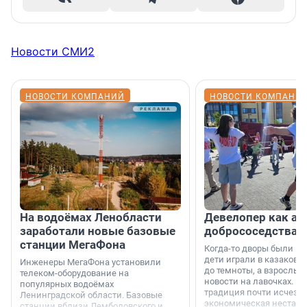
Новости СМИ2
НОВОСТИ КОМПАНИЙ
НОВОСТИ КОМПАНИ
На водоёмах Ленобласти
Девелопер как ар
заработали новые базовые
добрососедства
станции МегаФона
Когда-то дворы были ме
дети играли в казаков-
Инженеры МегаФона установили
до темноты, а взрослые
телеком-оборудование на
новости на лавочках. В 1
популярных водоёмах
традиция почти исчезл
Ленинградской области. Базовые
экономическая нестаби
станции вблизи Лемболовского и