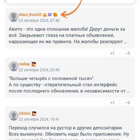
Slava_Rossii2
23 октября 2024, 07:40
Авито - это одна сплошная жалоба! Дерут деньги за 
всё. Закрывают глаза на платные объявления, 
нарушающие их же правила. На жалобы реагируют 
очень долго и не с первой попытки. Куча багов и 
+1
–0
неудобств. Постоянные сбои. Позакрывали контакты 
и местонахождение продавцов. Всё ради денег. И 
nadiap
после этого они ещё смеют называть себя сайтом 
22 октября 2024, 20:40
бесплатных объявлений.
"Больше четырёх с половиной тысяч".

А по существу - отвратительный стал интерфейс 
после последнего обновления, в независимости от 
стабильности работы, всё очень неудобно(
+1
–0
Zdobsi
22 октября 2024, 18:41
Переход случился на рустор и другие депозитарии. 
Всех выкинуло. Обновить надо было приложение. Ну 