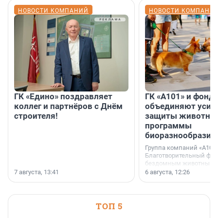
НОВОСТИ КОМПАНИЙ
НОВОСТИ КОМПАНИ
ГК «Едино» поздравляет
ГК «А101» и фонд
коллег и партнёров с Днём
объединяют усил
строителя!
защиты животных
программы
биоразнообразия
Группа компаний «А101»
Благотворительный фо
бездомным животным 
заключили соглашение
7 августа, 13:41
6 августа, 12:26
стратегическом сотрудн
ТОП 5