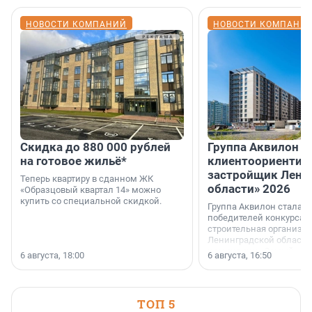
НОВОСТИ КОМПАНИЙ
НОВОСТИ КОМПАНИ
Скидка до 880 000 рублей
Группа Аквилон 
на готовое жильё*
клиентоориентир
застройщик Лени
Теперь квартиру в сданном ЖК
области» 2026
«Образцовый квартал 14» можно
купить со специальной скидкой.
Группа Аквилон стала 
победителей конкурса 
строительная организа
Ленинградской области 
номинации «Самый
6 августа, 18:00
6 августа, 16:50
клиентоориентированн
застройщик Ленинград
области».
ТОП 5