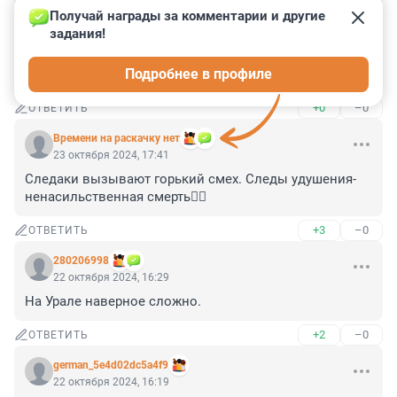
замечательная привычка встречать родных ночью и 
Получай награды за комментарии и другие 
даже с городского автобуса на остановке! 
задания!
Мобильников у нас не было, а чувство любви и 
обязанности било фонтаном. Не повезло девочке 
Подробнее в профиле
жить в едроссовом бесприделе.
+0
–0
ОТВЕТИТЬ
Времени на раскачку нет
23 октября 2024, 17:41
Следаки вызывают горький смех. Следы удушения-
ненасильственная смерть🤦‍♂️
+3
–0
ОТВЕТИТЬ
280206998
22 октября 2024, 16:29
На Урале наверное сложно.
+2
–0
ОТВЕТИТЬ
german_5e4d02dc5a4f9
22 октября 2024, 16:19