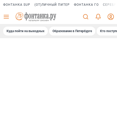
ФОНТАНКА SUP
(ОТ)ЛИЧНЫЙ ПИТЕР
ФОНТАНКА ГО
СЕРЕБР
Куда пойти на выходных
Образование в Петербурге
Кто поступ