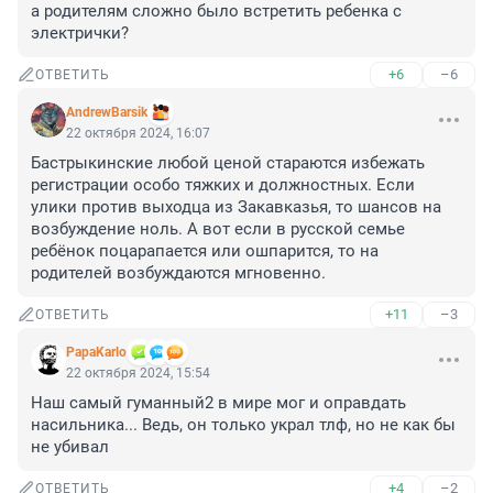
а родителям сложно было встретить ребенка с 
электрички?
+6
–6
ОТВЕТИТЬ
AndrewBarsik
22 октября 2024, 16:07
Бастрыкинские любой ценой стараются избежать 
регистрации особо тяжких и должностных. Если 
улики против выходца из Закавказья, то шансов на 
возбуждение ноль. А вот если в русской семье 
ребёнок поцарапается или ошпарится, то на 
родителей возбуждаются мгновенно.
+11
–3
ОТВЕТИТЬ
PapaKarlo
22 октября 2024, 15:54
Наш самый гуманный2 в мире мог и оправдать 
насильника... Ведь, он только украл тлф, но не как бы 
не убивал
+4
–2
ОТВЕТИТЬ