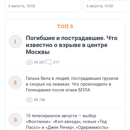
номинации «Самый
6 августа, 18:00
6 августа, 16:50
клиентоориентированн
застройщик Ленинград
области».
ТОП 5
Погибшие и пострадавшие. Что
1
известно о взрыве в центре
Москвы
95 247
217
Галька била в людей, пострадавших грузили
2
в скорые на лежаках. Что происходило в
Геленджике после атаки БПЛА
88 748
15 телесериалов августа — выбор
3
«Фонтанки»: «Коп-звезда», новые «Тед
Лассо» и «Джек Ричер», «Одержимость»