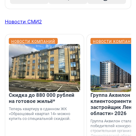
Новости СМИ2
НОВОСТИ КОМПАНИЙ
НОВОСТИ КОМПАНИ
Скидка до 880 000 рублей
Группа Аквилон 
на готовое жильё*
клиентоориентир
застройщик Лени
Теперь квартиру в сданном ЖК
области» 2026
«Образцовый квартал 14» можно
купить со специальной скидкой.
Группа Аквилон стала 
победителей конкурса 
строительная организа
Ленинградской области 