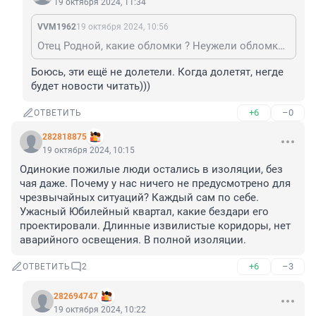
19 октября 2024, 11:34
VVM1962
19 октября 2024, 10:56
Отец Родной, какие обломки ? Неужели обломки многополярного мира?
Боюсь, эти ещё не долетели. Когда долетят, негде 
будет новости читать)))
+6
–0
ОТВЕТИТЬ
282818875
19 октября 2024, 10:15
Одинокие пожилые люди остались в изоляции, без 
чая даже. Почему у нас ничего не предусмотрено для 
чрезвычайных ситуаций? Каждый сам по себе. 
Ужасный Юбилейный квартал, какие бездари его 
проектировали. Длинные извилистые коридоры, нет 
аварийного освещения. В полной изоляции.
+6
–3
ОТВЕТИТЬ
2
282694747
19 октября 2024, 10:22