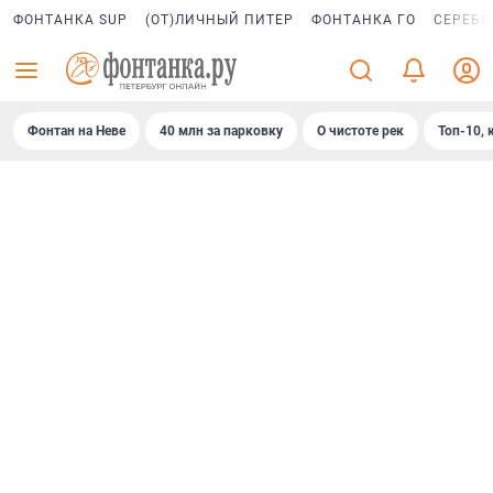
ФОНТАНКА SUP
(ОТ)ЛИЧНЫЙ ПИТЕР
ФОНТАНКА ГО
СЕРЕБР
Фонтан на Неве
40 млн за парковку
О чистоте рек
Топ-10, 