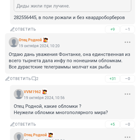
Диды жили при лучине.
282556445, в поле рожали и без квардроборберов
+9
–1
ОТВЕТИТЬ
Отец Родной
19 октября 2024, 10:20
Отдаю дань уважения Фонтанке, она единственная из 
всего тырнета дала инфу по нонешним обломкам. 
Все дурастские телеграммы молчат как рыбы
+31
–0
ОТВЕТИТЬ
2
VVM1962
19 октября 2024, 10:56
Отец Родной, какие обломки ?

Неужели обломки многополярного мира?
+5
–0
ОТВЕТИТЬ
Отец Родной