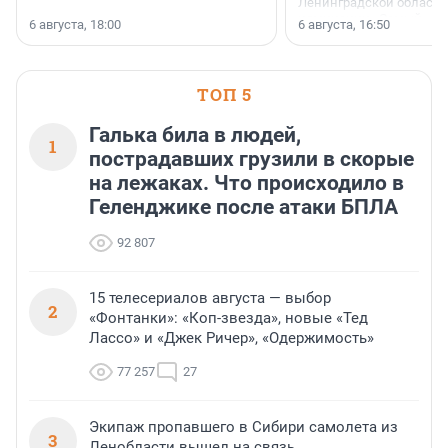
Ленинградской области 
номинации «Самый
6 августа, 18:00
6 августа, 16:50
клиентоориентированн
застройщик Ленинград
области».
ТОП 5
Галька била в людей,
1
пострадавших грузили в скорые
на лежаках. Что происходило в
Геленджике после атаки БПЛА
92 807
15 телесериалов августа — выбор
2
«Фонтанки»: «Коп-звезда», новые «Тед
Лассо» и «Джек Ричер», «Одержимость»
77 257
27
Экипаж пропавшего в Сибири самолета из
3
Ленобласти вышел на связь