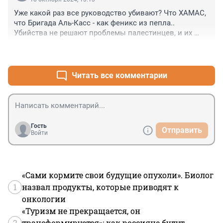
Собственно, израильтяне такие же палестинцы, как и 
Уже какой раз все руководство убивают? Что ХАМАС, 
жители Газы. Там как котел, в котором перемешалось 
что Бригада Аль-Касс - как феникс из пепла..

масса народностей.
Убийства не решают проблемы палестинцев, и их 
вытеснение и изоляция Израилем в секторах тоже. 
+5
–10
Только порождает злобу и месть.

Резолюция по созданию независимой Палестины 
должна быть исполнена.
Читать все комментарии
Гость
Отправить
Войти
«Сами кормите свои будущие опухоли». Биолог
1
назвал продукты, которые приводят к
онкологии
«Туризм не прекращается, он
2
трансформируется»: как россияне будут