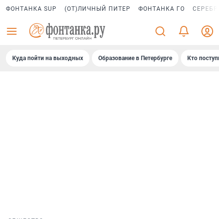
ФОНТАНКА SUP
(ОТ)ЛИЧНЫЙ ПИТЕР
ФОНТАНКА ГО
СЕРЕБР
Куда пойти на выходных
Образование в Петербурге
Кто поступ