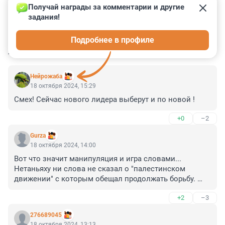
Получай награды за комментарии и другие 
задания!
23
0
0
1
0
Подробнее в профиле
КОММЕНТАРИИ
9
Нейрожаба
18 октября 2024, 15:29
Смех! Сейчас нового лидера выберут и по новой !
+0
–2
Gurza
18 октября 2024, 14:00
Вот что значит манипуляция и игра словами... 
Нетаньяху ни слова не сказал о "палестинском 
движении" с которым обещал продолжать борьбу. 
Для этого достаточно перейти по ссылке в статье на 
+2
–3
саму новость СNN и перевести. Россиянам 
вдалбливают, что Израиль воюет с палестинцами, на 
276689045
самом деле с террористической организацией. 
18 октября 2024, 13:13