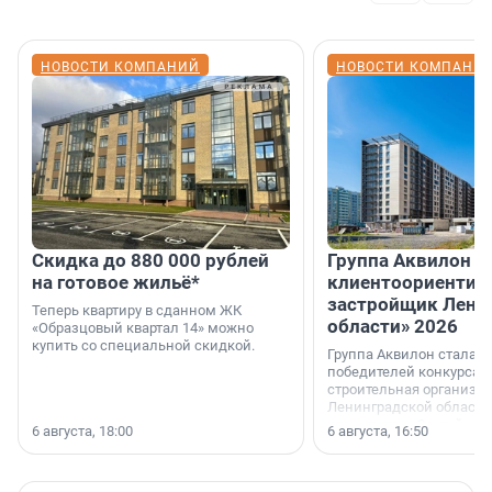
НОВОСТИ КОМПАНИЙ
НОВОСТИ КОМПАНИ
Скидка до 880 000 рублей
Группа Аквилон 
на готовое жильё*
клиентоориентир
застройщик Лени
Теперь квартиру в сданном ЖК
области» 2026
«Образцовый квартал 14» можно
купить со специальной скидкой.
Группа Аквилон стала 
победителей конкурса 
строительная организа
Ленинградской области 
номинации «Самый
6 августа, 18:00
6 августа, 16:50
клиентоориентированн
застройщик Ленинград
области».