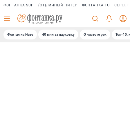
ФОНТАНКА SUP
(ОТ)ЛИЧНЫЙ ПИТЕР
ФОНТАНКА ГО
СЕРЕБР
Фонтан на Неве
40 млн за парковку
О чистоте рек
Топ-10, 