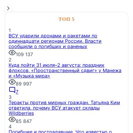
НОВОСТИ КОМПАНИЙ
ТОП 5
1
Группа Аквилон — «Самый
ВСУ ударили дронами и ракетами по
клиентоориентированный застройщик
одиннадцати регионам России. Власти
Ленинградской области» 2026
Группа Аквилон
сообщили о погибших и раненых
стала одним из победителей конкурса «Лучшая
109 137
строительная организация Ленинградской области
2
2026» в номинации «Самый
Куда пойти 31 июля–2 августа: праздник
клиентоориентированный застройщик
флоксов, «Пространственный сдвиг» у Манежа
Ленинградской области».
и «Музыка мира»
6 августа, 16:50
89 997
7
3
Теракты против мирных граждан. Татьяна Ким
ответила, почему ВСУ атакует склады
Wildberries
85 847
НОВОСТИ КОМПАНИЙ
4
Погибшие и пострадавшие. Что известно о