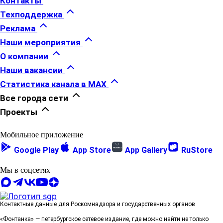
Контакты
Благотворительный фонд помощи бездомным
животным «НИКА» заключили соглашение о
Техподдержка
стратегическом сотрудничестве.
Реклама
6 августа, 12:26
Наши мероприятия
ГК «КВС» получила разрешение на ввод в
О компании
эксплуатацию корпуса № 2 комплекса «ПАТИО.
Наши вакансии
Уютный квартал»
Группа компаний «КВС» получила
разрешение на ввод в эксплуатацию корпуса № 2
Статистика канала в MAX
жилого проекта «ПАТИО. Уютный квартал»,
Все города сети
расположенного во Всеволожском районе
Ленинградской области.
Проекты
6 августа, 12:15
Мобильное приложение
ГК «КВС» расширяет возможности программы
Google Play
App Store
App Gallery
RuStore
лояльности
Группа компаний «КВС» обновила
программу «Карта Друга» для участников «Клуба
Мы в соцсетях
Ваших Соседей».
5 августа, 18:13
Контактные данные для Роскомнадзора и государственных органов
Дом или квартира: где лучше жить в
мегаполисе
Взвешиваем «за» и «против» разных
«Фонтанка» — петербургское сетевое издание, где можно найти не только