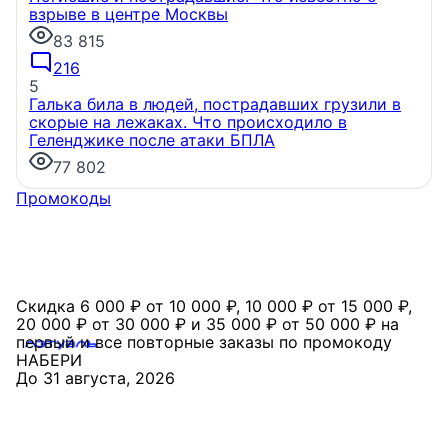
взрыве в центре Москвы
83 815
«Лучший проект КРТ» Ленобласти — микрорайон
«Город Звёзд»
Победителем профессионального
216
конкурса «Лучшая строительная организация 2025
5
года» в номинации «За лучший проект
Галька била в людей, пострадавших грузили в
комплексного развития территорий» стал жилой
скорые на лежаках. Что происходило в
микрорайон «Город Звёзд».
Геленджике после атаки БПЛА
6 августа, 16:07
77 802
Промокоды
Скидка 6 000 ₽ от 10 000 ₽, 10 000 ₽ от 15 000 ₽,
20 000 ₽ от 30 000 ₽ и 35 000 ₽ от 50 000 ₽ на
первый и все повторные заказы по промокоду
НАБЕРИ
До 31 августа, 2026