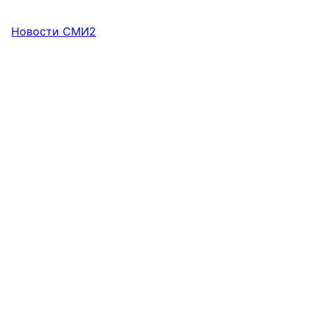
Новости СМИ2
НОВОСТИ КОМПАНИЙ
Скидка до 880 000 рублей на готовое
жильё*
Теперь квартиру в сданном ЖК
«Образцовый квартал 14» можно купить со
специальной скидкой.
6 августа, 18:00