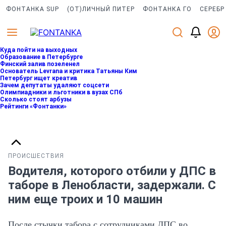
ФОНТАНКА SUP
(ОТ)ЛИЧНЫЙ ПИТЕР
ФОНТАНКА ГО
СЕРЕБР
Куда пойти на выходных
Образование в Петербурге
Финский залив позеленел
Основатель Levrana и критика Татьяны Ким
Петербург ищет креатив
Зачем депутаты удаляют соцсети
Олимпиадники и льготники в вузах СПб
Сколько стоят арбузы
Рейтинги «Фонтанки»
ПРОИСШЕСТВИЯ
Водителя, которого отбили у ДПС в
таборе в Ленобласти, задержали. С
ним еще троих и 10 машин
После стычки табора с сотрудниками ДПС во