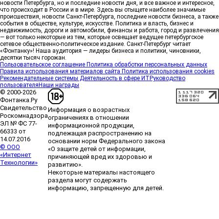
вариантов — без розовых очков и лишнего
новости Петербурга, но и последние новости дня, и все важное и интересное,
что происходит в России и в мире. Здесь вы отыщете наиболее значимые
драматизма.
происшествия, новости Санкт-Петербурга, последние новости бизнеса, а также
5 августа, 18:00
события в обществе, культуре, искусстве. Политика и власть, бизнес и
недвижимость, дороги и автомобили, финансы и работа, город и развлечения
— вот только некоторые из тем, которые освещает ведущее петербургское
сетевое общественно-политическое издание. Санкт-Петербург читает
Группа Аквилон на 20% увеличила объём текущего
«Фонтанку»! Наша аудитория — лидеры бизнеса и политики, чиновники,
строительства в Ленинградской области
Группа
десятки тысяч горожан.
Аквилон входит в ТОП-5 рейтинга независимого
Пользовательское соглашение
Политика обработки персональных данных
Правила использования материалов сайта
Политика использования cookies
портала «Единый ресурс застройщиков» по
Рекомендательные системы
Деятельность в сфере ИТ
Руководство
объёму текущего строительства в Ленинградской
пользователя
Наши награды
области. В настоящее время компания реализует в
© 2000-2026
регионе 185 429 кв. метров жилья, что на 20%
Фонтанка.Ру
больше, чем в 1 квартале 2026 года.
Свидетельство
Информация о возрастных
Роскомнадзора
5 августа, 17:12
ограничениях в отношении
ЭЛ № ФС 77-
информационной продукции,
66333 от
подлежащая распространению на
14.07.2016
основании норм Федерального закона
В семейную гавань на одной волне: DOGMA стала
© ООО
«О защите детей от информации,
партнером фестиваля «Фонтанка SUP»
Федеральная
«Интернет
причиняющей вред их здоровью и
компания DOGMA выступила семейным партнером
Технологии»
развитию».
фестиваля сапсерфинга «Фонтанка SUP» и
Некоторые материалы настоящего
поддержала одну из самых ярких и романтичных
раздела могут содержать
номинаций — «SUP-свадьба».
информацию, запрещенную для детей.
5 августа, 14:24