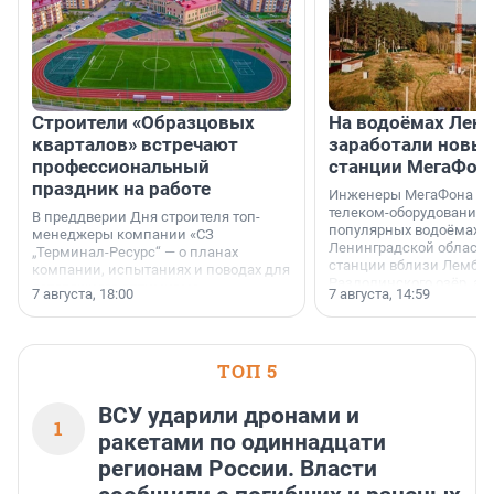
Строители «Образцовых
На водоёмах Лен
кварталов» встречают
заработали новы
профессиональный
станции МегаФон
праздник на работе
Инженеры МегаФона ус
телеком-оборудование 
В преддверии Дня строителя топ-
популярных водоёмах
менеджеры компании «СЗ
Ленинградской области
„Терминал-Ресурс“ — о планах
станции вблизи Лембол
компании, испытаниях и поводах для
Раздолинского озёр, а 
осторожного оптимизма.
7 августа, 18:00
7 августа, 14:59
недалеко от Большого Т
водопада.
ТОП 5
ВСУ ударили дронами и
1
ракетами по одиннадцати
регионам России. Власти