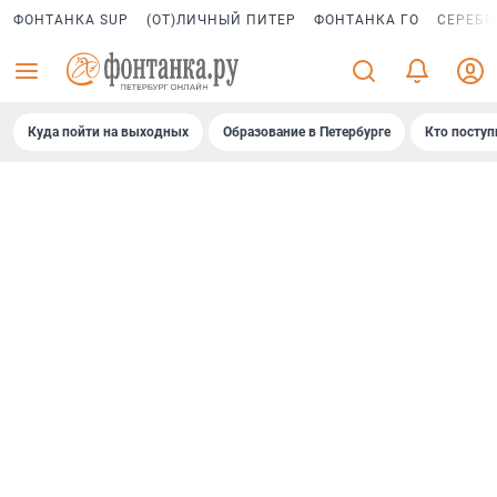
ФОНТАНКА SUP
(ОТ)ЛИЧНЫЙ ПИТЕР
ФОНТАНКА ГО
СЕРЕБР
Куда пойти на выходных
Образование в Петербурге
Кто поступ