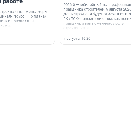
а работе
2026-й — юбилейный год профессио
праздника строителей. 9 августа 2026
 строителя топ-менеджеры
День строителя будет отмечаться в 70
минал-Ресурс“ — о планах
ГК «ПСК» напомнили о том, как появ
иях и поводах для
праздник и как поменялась роль
мизма.
строительства.
7 августа, 16:20