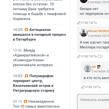
2 октября 2024
клетки без остатка». 10-
базара нет 

летнему Ване требуется
но терроризм о
помощь в борьбе с лимфомой
Ходжкина
ОТВЕТИТЬ
10:20
Антициклон
VKuser1862653
вмешался в погодный процесс
2 октября 2024
в Петербурге
А как насчет га
Миллера посадя
10:06
Между
«Адмиралтейской» и
ОТВЕТИТЬ
1
«Комендантским»
увеличивали интервал
хух
2 октября 20
10:02
Полумарафон
а кто есть ми
перекроет центр,
Васильевский остров и
ОТВЕТИТЬ
Петроградскую сторону
09:15
Неизведанное.
Топ-10 самых живописных