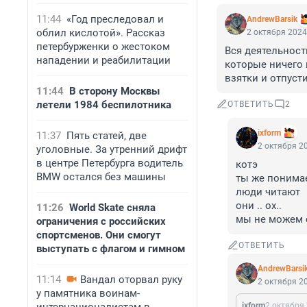
11:44
«Год преследовал и
AndrewBarsik
облил кислотой». Рассказ
2 октября 2024
петербурженки о жестоком
Вся деятельност
нападении и реабилитации
которые ничего 
взятки и отпусти
11:44
В сторону Москвы
летели 1984 беспилотника
ОТВЕТИТЬ
2
ixform
11:37
Пять статей, две
2 октября 20
уголовные. За утренний дрифт
в центре Петербурга водитель
котэ

BMW остался без машины
ты же понимае
люди читают 

они .. ох.. 

11:26
World Skate сняла
мы не можем 
ограничения с российских
спортсменов. Они смогут
ОТВЕТИТЬ
выступать с флагом и гимном
AndrewBarsi
11:14
Вандал оторвал руку
2 октября 20
у памятника воинам-
ixform
2 октября 