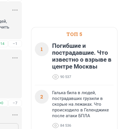
ей, 
чить 
ТОП 5
+14
–1
Погибшие и
1
пострадавшие. Что
известно о взрыве в
центре Москвы
90 537
Галька била в людей,
2
пострадавших грузили в
+0
–7
скорые на лежаках. Что
происходило в Геленджике
после атаки БПЛА
84 536