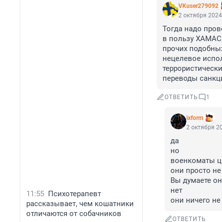
VKuser279092
2 октября 2024
Тогда надо пров
в пользу ХАМАС,
прочих подобных
нецелевое испо
террористических
переводы санкци
ОТВЕТИТЬ
1
ixform
2 октября 20
да

но 

военкоматы ци
они просто не 
Вы думаете он
нет

11:55
Психотерапевт
они ничего не
рассказывает, чем кошатники
отличаются от собачников
ОТВЕТИТЬ