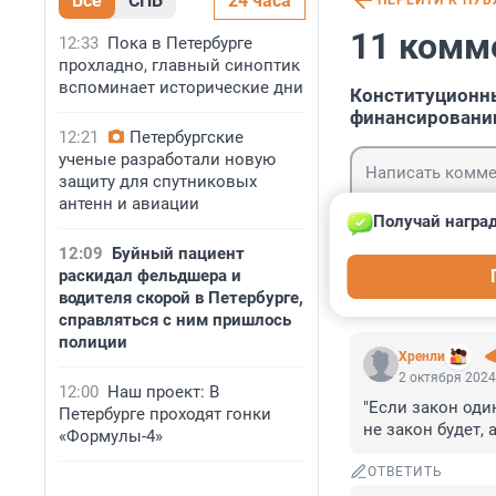
Все
СПБ
24 часа
ПЕРЕЙТИ К ПУ
11 комм
12:33
Пока в Петербурге
прохладно, главный синоптик
вспоминает исторические дни
Конституционны
финансировани
12:21
Петербургские
ученые разработали новую
защиту для спутниковых
антенн и авиации
Получай наград
12:09
Буйный пациент
Гость
раскидал фельдшера и
Войти
водителя скорой в Петербурге,
справляться с ним пришлось
полиции
Хренли
2 октября 2024
12:00
Наш проект: В
"Если закон один
Петербурге проходят гонки
не закон будет, 
«Формулы-4»
ОТВЕТИТЬ