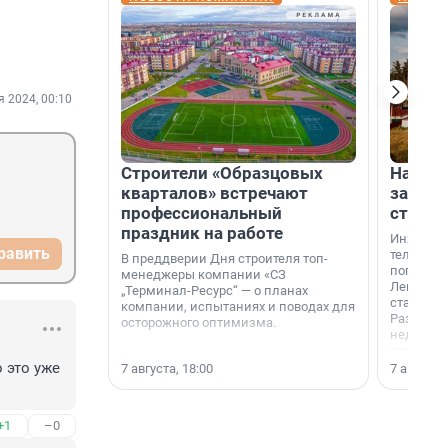
я 2024, 00:10
Строители «Образцовых
На вод
кварталов» встречают
зарабо
профессиональный
станци
праздник на работе
Инженер
равить
телеком-
В преддверии Дня строителя топ-
популярн
менеджеры компании «СЗ
Ленингра
„Терминал-Ресурс“ — о планах
станции 
компании, испытаниях и поводах для
Раздолин
осторожного оптимизма.
недалеко
водопада
 это уже 
7 августа, 18:00
7 августа,
+1
–0