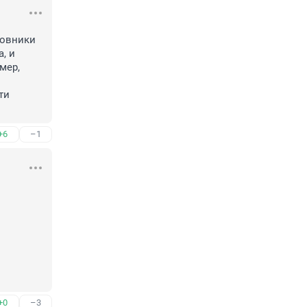
овники 
 и 
ер, 
и 
+6
–1
+0
–3