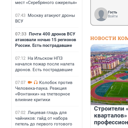
мест «Серебряного ожерелья»
Гость
07:43
Москву атакуют дроны
Войти
ВСУ
07:33
Почти 400 дронов ВСУ
НОВОСТИ КО
атаковали ночью 15 регионов
России. Есть пострадавшие
07:12
На Ильском НПЗ
начался пожар после налета
дронов. Есть пострадавшие
07:07
Колобок против
Человека-паука. Реакция
«Фонтанки» на тлетворное
влияние критики
Строители 
07:02
Лицевая гладь для
кварталов»
чайников: гайд от набора
профессио
петель до первого готового