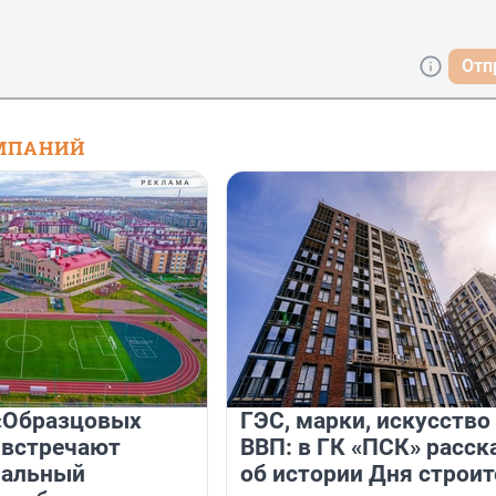
Отп
МПАНИЙ
«Образцовых
ГЭС, марки, искусство
 встречают
ВВП: в ГК «ПСК» расск
нальный
об истории Дня строит