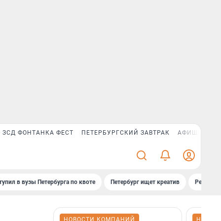
ЗСД ФОНТАНКА ФЕСТ
ПЕТЕРБУРГСКИЙ ЗАВТРАК
АФИША PLUS
тупил в вузы Петербурга по квоте
Петербург ищет креатив
Рейтинги
НОВОСТИ КОМПАНИЙ
НОВОС