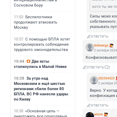
интернационалистам в
Сосновом Бору
Силы моих ког
11:03
Беспилотники
собственного 
продолжают атаковать
указывать пу
Москву
ОТВЕТИТЬ
10:57
С помощью БПЛА хотят
контролировать соблюдение
Artimenga
трудового законодательства
2 октября 2024
Конфисковывать
10:44
Две яхты
столкнулись в Малой Невке
ОТВЕТИТЬ
1
10:38
За утро над
282304523
Московским и ещё шестью
2 октября 20
регионами сбили более 80
Верно. У кого
БПЛА. ВС РФ нанесли удары
конфискация 
по Киеву
ОТВЕТИТЬ
10:30
«Основная цель —
ixform
уничтожить все опухолевые