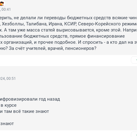
, 00:41
ерить, не делали ли переводы бюджетных средств всякие чин
 Хезболлы, Талибана, Ирана, КСИР, Северо-Корейского режима,
. А там уже масса статей вырисовывается, кроме этой. Наприм
льзование бюджетных средств, прямое финансирование 
 организаций, и прочее подобное. И спросить - а кто дал на эт
ю? За счёт учителей, врачей, пенсионеров?
24, 00:51
фровизировали год назад 

в курсе

и там всё такие знают 

 знают