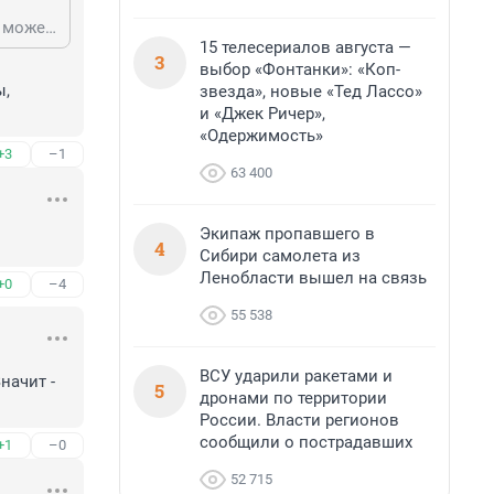
котэ ты же понимаешь что твои когти слабЫ люди читают они .. ох.. мы не можем сделать zдесь революцию
15 телесериалов августа —
3
выбор «Фонтанки»: «Коп-
, 
звезда», новые «Тед Лассо»
и «Джек Ричер»,
«Одержимость»
+3
–1
63 400
Экипаж пропавшего в
4
Сибири самолета из
Ленобласти вышел на связь
+0
–4
55 538
ВСУ ударили ракетами и
ачит - 
5
дронами по территории
России. Власти регионов
сообщили о пострадавших
+1
–0
52 715