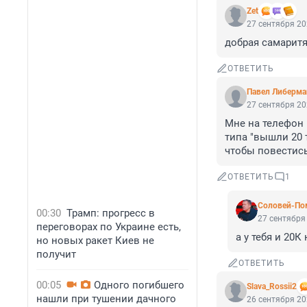
Zet
27 сентября 20
добрая самаритя
ОТВЕТИТЬ
Павел Либерма
27 сентября 20
Мне на телефон 
типа "вышли 20 т
чтобы повестись
ОТВЕТИТЬ
1
Соловей-По
00:30
Трамп: прогресс в
27 сентября 
переговорах по Украине есть,
а у тебя и 20К
но новых ракет Киев не
получит
ОТВЕТИТЬ
00:05
Одного погибшего
Slava_Rossii2
нашли при тушении дачного
26 сентября 20