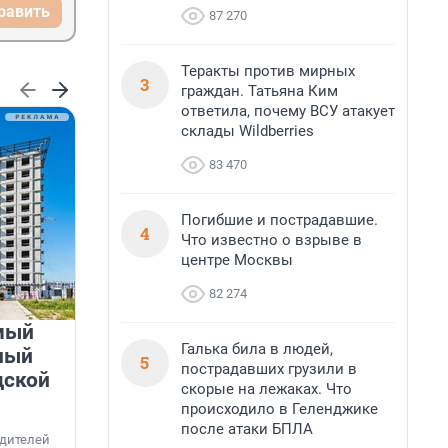
равить
87 270
Теракты против мирных
3
граждан. Татьяна Ким
ответила, почему ВСУ атакует
склады Wildberries
83 470
Погибшие и пострадавшие.
4
Что известно о взрыве в
центре Москвы
82 274
мый
«Лучший проект КРТ»
Галька била в людей,
ный
Ленобласти — микрорайон
5
пострадавших грузили в
дской
«Город Звёзд»
скорые на лежаках. Что
происходило в Геленджике
Победителем профессионального конкурса
после атаки БПЛА
«Лучшая строительная организация 2025 года»
едителей
в номинации «За лучший проект комплексного