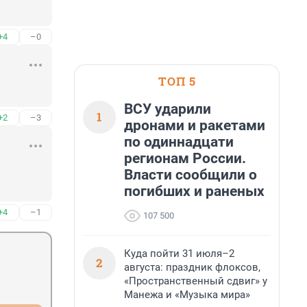
+4
–0
ТОП 5
ВСУ ударили
1
+2
–3
дронами и ракетами
по одиннадцати
регионам России.
Власти сообщили о
погибших и раненых
+4
–1
107 500
Куда пойти 31 июля–2
2
августа: праздник флоксов,
«Пространственный сдвиг» у
Манежа и «Музыка мира»