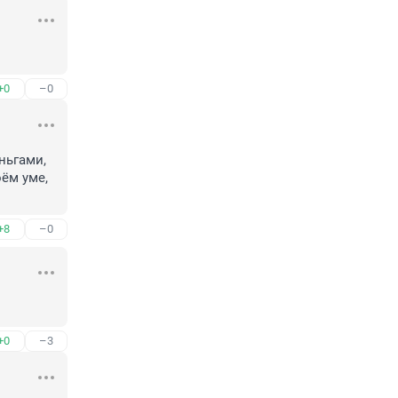
+0
–0
ьгами, 
ём уме, 
+8
–0
+0
–3