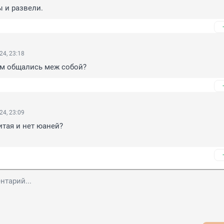
 и развели.
24, 23:18
м общались меж собой?
24, 23:09
итая и нет юаней?
