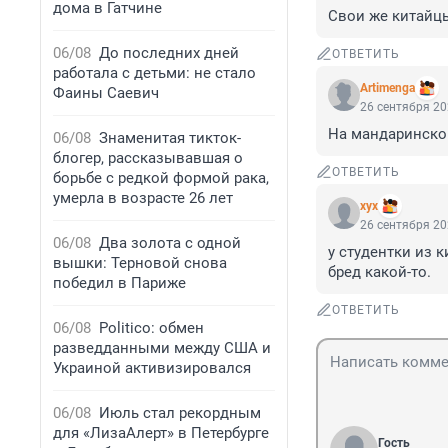
дома в Гатчине
Свои же китайцы
06/08
До последних дней
ОТВЕТИТЬ
работала с детьми: не стало
Artimenga
Фаины Саевич
26 сентября 20
На мандаринско
06/08
Знаменитая тикток-
блогер, рассказывавшая о
ОТВЕТИТЬ
борьбе с редкой формой рака,
умерла в возрасте 26 лет
хух
26 сентября 20
06/08
Два золота с одной
у студентки из к
вышки: Терновой снова
бред какой-то.
победил в Париже
ОТВЕТИТЬ
06/08
Politico: обмен
разведданными между США и
Украиной активизировался
06/08
Июль стал рекордным
для «ЛизаАлерт» в Петербурге
Гость