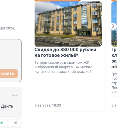
бря 2024,
Скидка до 880 000 рублей
Группа
на готовое жильё*
клиен
застро
Теперь квартиру в сданном ЖК
област
«Образцовый квартал 14» можно
купить со специальной скидкой.
равить
Группа А
победите
строител
Ленингра
номинац
клиенто
застройщ
6 августа, 18:00
6 августа,
области»
 Дайте 
+0
–0