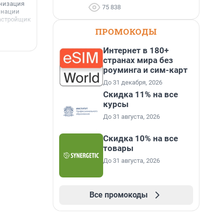
анизация
75 838
развития территорий» стал жилой микрорайон
Г
инации
«Город Звёзд».
астройщик
з
ПРОМОКОДЫ
с
6 августа, 16:07
6
Интернет в 180+
странах мира без
роуминга и сим-карт
До 31 декабря, 2026
Скидка 11% на все
курсы
До 31 августа, 2026
Скидка 10% на все
товары
До 31 августа, 2026
Все промокоды