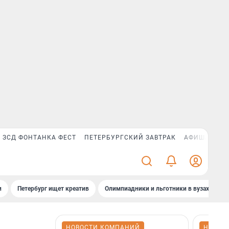
ЗСД ФОНТАНКА ФЕСТ
ПЕТЕРБУРГСКИЙ ЗАВТРАК
АФИША PLUS
и
Петербург ищет креатив
Олимпиадники и льготники в вузах СПб
НОВОСТИ КОМПАНИЙ
НОВОС