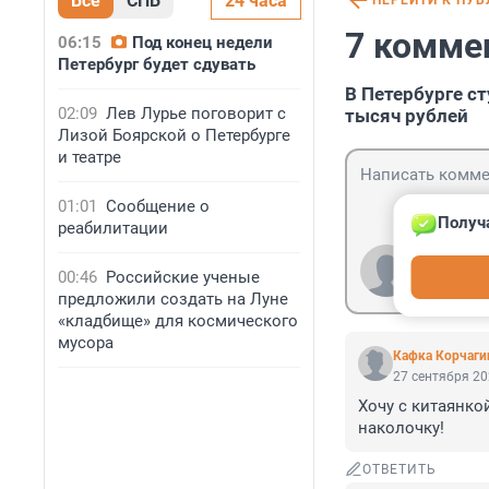
Все
СПБ
24 часа
ПЕРЕЙТИ К ПУ
7 комме
06:15
Под конец недели
Петербург будет сдувать
В Петербурге с
02:09
Лев Лурье поговорит с
тысяч рублей
Лизой Боярской о Петербурге
и театре
01:01
Сообщение о
Получ
реабилитации
Гость
00:46
Российские ученые
Войти
предложили создать на Луне
«кладбище» для космического
мусора
Кафка Корчаги
27 сентября 20
Хочу с китаянкой
наколочку!
ОТВЕТИТЬ