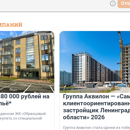
Отп
МПАНИЙ
80 000 рублей на
Группа Аквилон — «Са
льё*
клиентоориентирован
застройщик Ленингра
 сданном ЖК «Образцовый
области» 2026
 купить со специальной
Группа Аквилон стала одним из поб