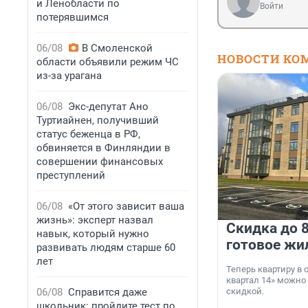
и Ленобласти по
Войти
потерявшимся
06/08
В Смоленской
НОВОСТИ КО
области объявили режим ЧС
из-за урагана
06/08
Экс-депутат Ано
Туртиайнен, получивший
статус беженца в РФ,
обвиняется в Финляндии в
совершении финансовых
преступлений
06/08
«От этого зависит ваша
жизнь»: эксперт назвал
Скидка до 8
навык, который нужно
готовое жи
развивать людям старше 60
лет
Теперь квартиру в
квартал 14» можно
06/08
Справится даже
скидкой.
школьник: пройдите тест по