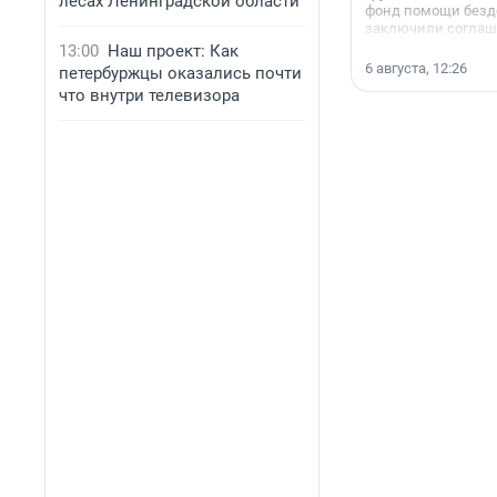
лесах Ленинградской области
фонд помощи без
заключили соглаше
сотрудничестве.
13:00
Наш проект: Как
6 августа, 12:26
петербуржцы оказались почти
что внутри телевизора