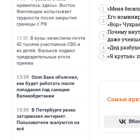
нравилось здесь». Восток
1
«Меня бесил
Финляндии испытывает
Его номинир
трудности после закрытия
2
«Вор» Чухра
границы с РФ
Почему внут
3
13:50
В вузы зачислили почти
даже учены
42 тысячи участников СВО и
4
«Дед разбуш
их детей. Фальков подвел
5
«Я крутая»:
предварительные итоги
приема
13:39
Ozon Банк объяснил,
как будет работать после
попадания под санкции
Великобритании
Самые ярки
13:35
В Петербурге резко
затормозил интернет.
ВКо
Пользователи жалуются на
всё