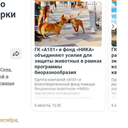
по
ерки
ГК «А101» и фонд «НИКА»
ГК «КВ
объединяют усилия для
разреш
защиты животных в рамках
эксплу
программы
компл
Села,
биоразнообразия
кварта
ой в
Группа компаний «А101» и
Группа к
ловные
Благотворительный фонд помощи
разрешен
бездомным животным «НИКА»
корпуса 
заключили соглашение о
Уютный к
стратегическом сотрудничестве.
Всеволо
Ленингра
6 августа, 12:26
6 августа,
ентября
,