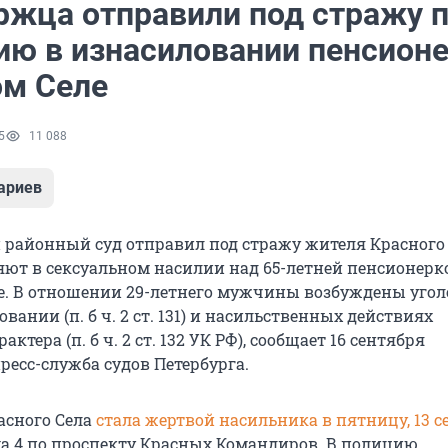
ржца отправили под стражу 
ию в изнасиловании пенсион
ом Селе
5
11 088
ариев
 районный суд отправил под стражу жителя Красного 
яют в сексуальном насилии над 65-летней пенсионерк
е. В отношении 29-летнего мужчины возбуждены уго
овании (п. б ч. 2 ст. 131) и насильственных действиях
актера (п. б ч. 2 ст. 132 УК РФ), сообщает 16 сентября
ресс-служба судов Петербурга.
асного Села
стала жертвой насильника в пятницу, 13 с
ма 4 по проспекту Красных Командиров. В полицию