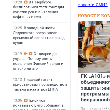
13:28
В Петербурге
Новости СМИ2
беспилотники тестируют для
очистки рек и выявления
НОВОСТИ КО
нефтяных пятен
13:25
В западной части
Ладожского озера ввели
временный запрет на проход
судов
13:19
От диареи до
удушья. Почему опять
позеленел Финский залив и
опасно ли это
ГК «А101» 
13:13
Пищевой гигант
объединяют
приостановил производство в
защиты жи
Тамани из-за атаки БПЛА
программы
биоразнооб
13:06
Грибники
показывают, что собирают в
Группа компаний «