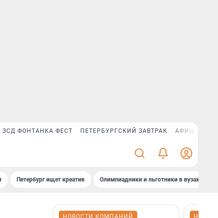
ЗСД ФОНТАНКА ФЕСТ
ПЕТЕРБУРГСКИЙ ЗАВТРАК
АФИША PLUS
и
Петербург ищет креатив
Олимпиадники и льготники в вузах СПб
НОВОСТИ КОМПАНИЙ
НОВОС