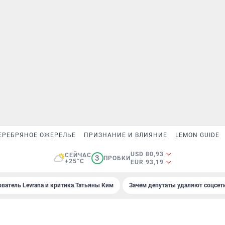
ЕРЕБРЯНОЕ ОЖЕРЕЛЬЕ
ПРИЗНАНИЕ И ВЛИЯНИЕ
LEMON GUIDE
USD 80,93
СЕЙЧАС
3
ПРОБКИ
+25°C
EUR 93,19
ователь Levrana и критика Татьяны Ким
Зачем депутаты удаляют соцсет