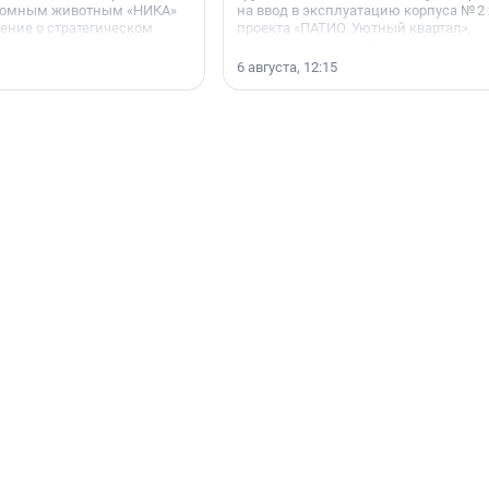
домным животным «НИКА»
на ввод в эксплуатацию корпуса № 2
ние о стратегическом
проекта «ПАТИО. Уютный квартал»,
расположенного во Всеволожском р
Ленинградской области.
6 августа, 12:15