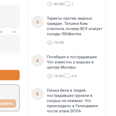
80 059
7
Теракты против мирных
3
граждан. Татьяна Ким
ответила, почему ВСУ атакует
+5
–0
склады Wildberries
79 255
Погибшие и пострадавшие.
4
Что известно о взрыве в
+0
–5
центре Москвы
78 387
215
Галька била в людей,
5
пострадавших грузили в
скорые на лежаках. Что
равить
происходило в Геленджике
после атаки БПЛА