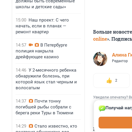
должны быть современные
школы и детские сады»
15:00
Наш проект: С чего
начать, если в планах —
Больше новосте
ремонт квартир
online
»
. Подпис
14:57
В Петербурге
полиция накрыла
Алина Г
дрейфующее казино
Редактор
14:46
У 2-месячного ребенка
обнаружили болезнь, при
2
которой язык стал черным и
волосатым
Увидели опечатку? В
14:37
Почти тонну
погибшей рыбы собрали с
Получай наг
берега реки Туры в Тюмени
14:29
Стало известно, кто
КОММЕНТАР