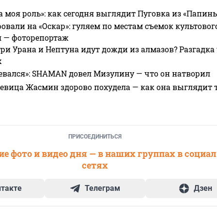
а моя роль»: как сегодня выглядит Пуговка из «Папин
овали на «Оскар»: гуляем по местам съемок культово
я — фоторепортаж
ри Урана и Нептуна идут дожди из алмазов? Разгадка
х
евался»: SHAMAN довел Мизулину — что он натворил
 певица Жасмин здорово похудела — как она выглядит 
ПРИСОЕДИНИТЬСЯ
е фото и видео дня — в наших группах в социа
сетях
нтакте
Телеграм
Дзен