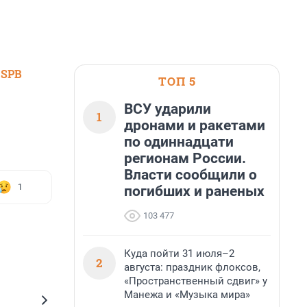
 SPB
ТОП 5
ВСУ ударили
1
дронами и ракетами
по одиннадцати
регионам России.
Власти сообщили о
1
погибших и раненых
103 477
Куда пойти 31 июля–2
2
августа: праздник флоксов,
«Пространственный сдвиг» у
Манежа и «Музыка мира»