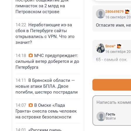
построит общежитие для
гимнасток за 2 млрд на
Петровском острове
280649879
16 сентября 20
14:22
Неработающие из-за
Огласите имя, н
сбоя в Петербурге сайты
открывались с VPN. Что это
значит?
Snow*
16 сентября 20
14:18
МЧС предупреждает:
65 - самый сок.
сильный ветер доберется и до
Петербурга
14:11
В Брянской области —
новые атаки БПЛА. Двое
погибли, шестеро пострадали
14:07
В Омске «Лада
Гранта» снесла семь человек
Гость
на островке безопасности
Войти
14:01
«Русским очень