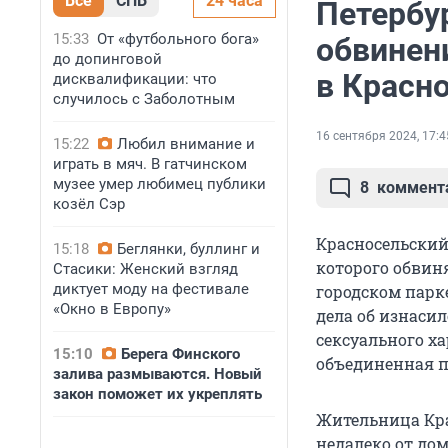
Все
СПБ
24 часа
Петербу
15:33
От «футбольного бога»
обвинен
до допинговой
в Красн
дисквалификации: что
случилось с Заболотным
16 сентября 2024, 17:4
15:22
Любил внимание и
играть в мяч. В гатчинском
музее умер любимец публики
8
коммент
козёл Сэр
Красносельский
15:18
Беглянки, буллинг и
которого обвин
Стасики: Женский взгляд
диктует моду на фестивале
городском парк
«Окно в Европу»
дела об изнасил
сексуального хар
15:10
Берега Финского
объединенная п
залива размываются. Новый
закон поможет их укреплять
Жительница Кр
недалеко от до