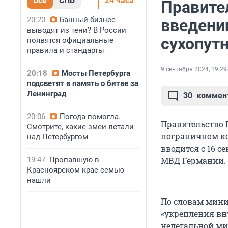
Все
СПБ
24 часа
Правите
20:20
Банный бизнес
введении
выводят из тени? В России
сухопут
появятся официальные
правила и стандарты
9 сентября 2024, 19:29
20:18
Мосты Петербурга
подсветят в память о битве за
Ленинград
30
коммен
20:06
Погода помогла.
Правительство 
Смотрите, какие змеи летали
пограничном ко
над Петербургом
вводится с 16 с
19:47
Пропавшую в
МВД Германии.
Красноярском крае семью
нашли
По словам мини
«укрепления вн
нелегальной ми