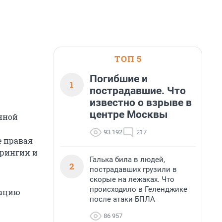
ТОП 5
Погибшие и
1
пострадавшие. Что
известно о взрыве в
центре Москвы
нной
93 192
217
е правая
юрингии и
Галька била в людей,
2
пострадавших грузили в
скорые на лежаках. Что
происходило в Геленджике
тацию
после атаки БПЛА
86 957