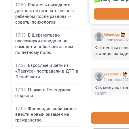
17:50
Родитель выходного
дня: как не потерять связь с
ребенком после развода —
КОММЕНТАР
советы психологов
17:39
В Шереметьево
Artimenga
9 сентября 202
пассажирки опоздали на
самолёт и побежали за ним
Как венгры сказ
по лётному полю
столицы западно
17:27
Взрослые и дети из
«Ларгуса» пострадали в ДТП в
282058817
Ленобласти
9 сентября 202
Как минусют тог
17:14
Пляжи в Геленджике
сидят...
открыли
17:06
Финляндия собирается
ввести новый экзамен на
гражданство