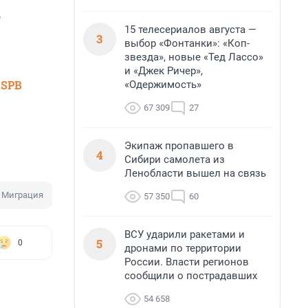
,
15 телесериалов августа —
3
выбор «Фонтанки»: «Коп-
звезда», новые «Тед Лассо»
и «Джек Ричер»,
 SPB
«Одержимость»
67 309
27
Экипаж пропавшего в
4
Сибири самолета из
Ленобласти вышел на связь
Миграция
57 350
60
ВСУ ударили ракетами и
5
0
дронами по территории
России. Власти регионов
сообщили о пострадавших
54 658