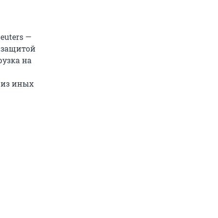
euters —
 «защитой
рузка на
 из иных