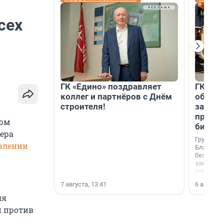
сех
ГК «Едино» поздравляет
ГК «А1
коллег и партнёров с Днём
объеди
строителя!
защит
прогр
ном
биора
ера
Группа к
влении
Благотв
бездомн
заключил
стратеги
7 августа, 13:41
6 августа,
ля
и против