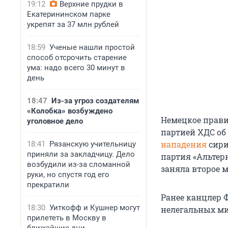
19:12
Верхние прудки в
Екатерининском парке
укрепят за 37 млн рублей
18:59
Ученые нашли простой
способ отсрочить старение
ума: надо всего 30 минут в
день
18:47
Из-за угроз создателям
«Колобка» возбуждено
Немецкое прави
уголовное дело
партией ХДС об
нападения
сири
18:41
Рязанскую учительницу
приняли за закладчицу. Дело
партия «Альтер
возбудили из-за сломанной
заняла второе м
руки, но спустя год его
прекратили
Ранее канцлер
18:30
Уиткофф и Кушнер могут
нелегальных ми
прилететь в Москву в