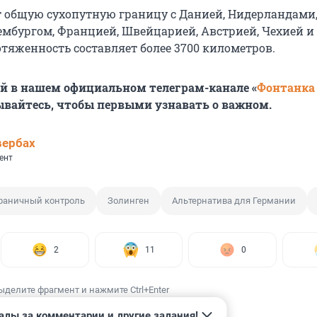
 общую сухопутную границу с Данией, Нидерландами
ембургом, Францией, Швейцарией, Австрией, Чехией и
отяженность составляет более 3700 километров.
й в нашем официальном телеграм-канале «
Фонтанка
ывайтесь, чтобы первыми узнавать о важном.
вербах
ент
раничный контроль
Золинген
Альтернатива для Германии
2
11
0
ыделите фрагмент и нажмите Ctrl+Enter
ады за комментарии и другие задания!