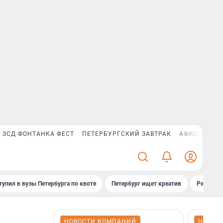
ЗСД ФОНТАНКА ФЕСТ
ПЕТЕРБУРГСКИЙ ЗАВТРАК
АФИША PLUS
тупил в вузы Петербурга по квоте
Петербург ищет креатив
Рейтинги
НОВОСТИ КОМПАНИЙ
НОВОС