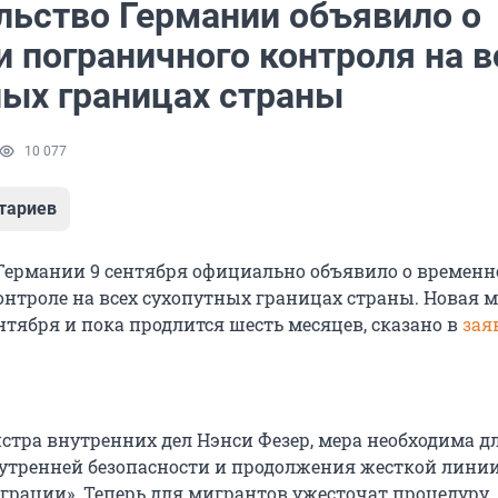
льство Германии объявило о
 пограничного контроля на в
ных границах страны
10 077
тариев
Германии 9 сентября официально объявило о времен
нтроле на всех сухопутных границах страны. Новая м
ентября и пока продлится шесть месяцев, сказано в
зая
стра внутренних дел Нэнси Фезер, мера необходима д
утренней безопасности и продолжения жесткой лини
грации». Теперь для мигрантов ужесточат процедуру