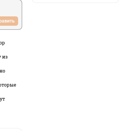
равить
ор
 из
но
которые
ут