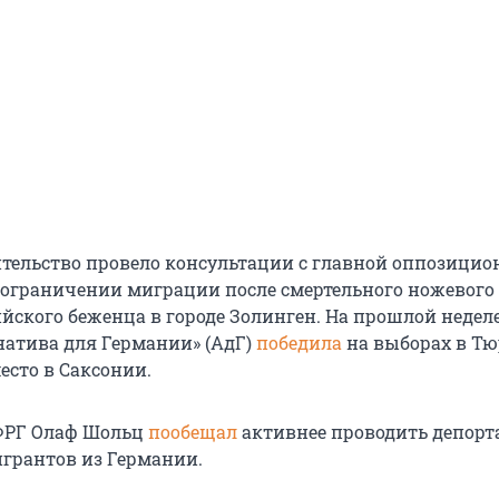
тельство провело консультации с главной оппозицио
 ограничении миграции после смертельного ножевого
йского беженца в городе Золинген. На прошлой недел
натива для Германии» (АдГ)
победила
на выборах в Т
есто в Саксонии.
 ФРГ Олаф Шольц
пообещал
активнее проводить депор
грантов из Германии.