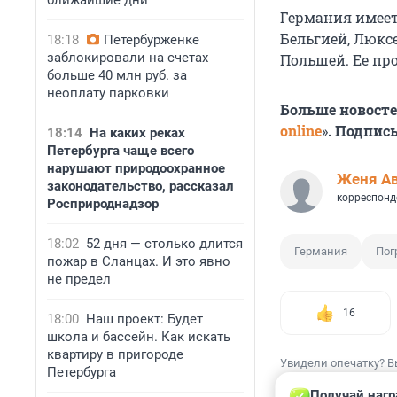
ближайшие дни
Германия имеет
Бельгией, Люкс
18:18
Петербурженке
заблокировали на счетах
Польшей. Ее пр
больше 40 млн руб. за
неоплату парковки
Больше новосте
online
»
. Подпис
18:14
На каких реках
Петербурга чаще всего
нарушают природоохранное
Женя А
законодательство, рассказал
корреспонд
Росприроднадзор
18:02
52 дня — столько длится
Германия
Пог
пожар в Сланцах. И это явно
не предел
16
18:00
Наш проект: Будет
школа и бассейн. Как искать
квартиру в пригороде
Увидели опечатку? В
Петербурга
Получай нагр