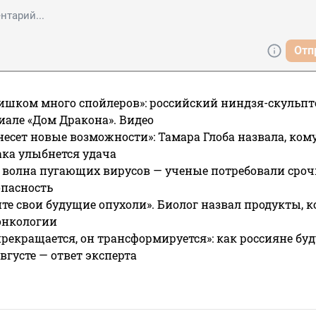
Отп
ишком много спойлеров»: российский ниндзя-скульпт
риале «Дом Дракона». Видео
несет новые возможности»: Тамара Глоба назвала, кому
ака улыбнется удача
 волна пугающих вирусов — ученые потребовали сроч
опасность
те свои будущие опухоли». Биолог назвал продукты, 
онкологии
прекращается, он трансформируется»: как россияне буд
вгусте — ответ эксперта