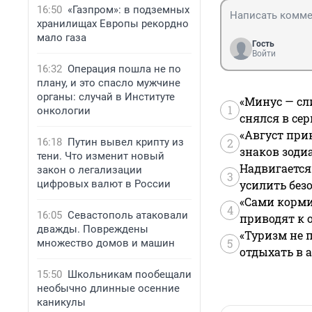
16:50
«Газпром»: в подземных
хранилищах Европы рекордно
мало газа
Гость
Войти
16:32
Операция пошла не по
плану, и это спасло мужчине
органы: случай в Институте
«Минус — сл
1
онкологии
снялся в се
«Август при
16:18
Путин вывел крипту из
2
знаков зоди
тени. Что изменит новый
Надвигается
закон о легализации
3
цифровых валют в России
усилить без
«Сами корми
4
16:05
Севастополь атаковали
приводят к 
дважды. Повреждены
«Туризм не 
5
множество домов и машин
отдыхать в а
15:50
Школьникам пообещали
необычно длинные осенние
каникулы