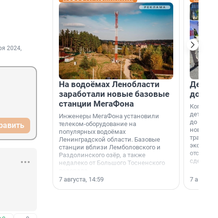
ря 2024,
На водоёмах Ленобласти
Девело
заработали новые базовые
добро
станции МегаФона
Когда-то
дети игр
Инженеры МегаФона установили
до темно
телеком-оборудование на
равить
новости н
популярных водоёмах
традиция
Ленинградской области. Базовые
экономич
станции вблизи Лемболовского и
отсутств
Раздолинского озёр, а также
сделали 
недалеко от Большого Тосненского
водопада.
7 августа, 14:59
7 августа,