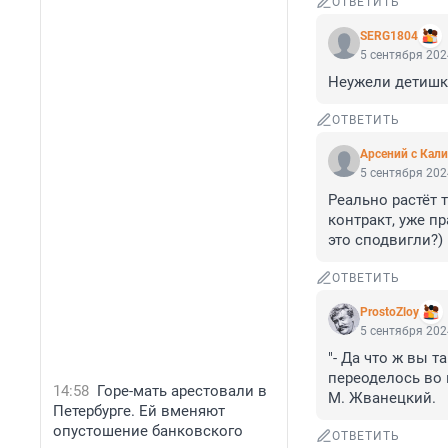
ОТВЕТИТЬ
SERG1804
5 сентября 202
Неужели детишк
ОТВЕТИТЬ
Арсений с Кал
5 сентября 202
Реально растёт 
контракт, уже пр
это сподвигли?)
ОТВЕТИТЬ
ProstoZloy
5 сентября 202
"- Да что ж вы т
переоделось во в
14:58
Горе-мать арестовали в
М. Жванецкий.
Петербурге. Ей вменяют
опустошение банковского
ОТВЕТИТЬ