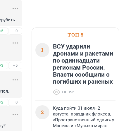
рубить...
+5
–0
ТОП 5
ВСУ ударили
1
дронами и ракетами
по одиннадцати
+3
–5
регионам России.
Власти сообщили о
погибших и раненых
ится.
110 195
+2
–0
Куда пойти 31 июля–2
2
августа: праздник флоксов,
«Пространственный сдвиг» у
Манежа и «Музыка мира»
ну?