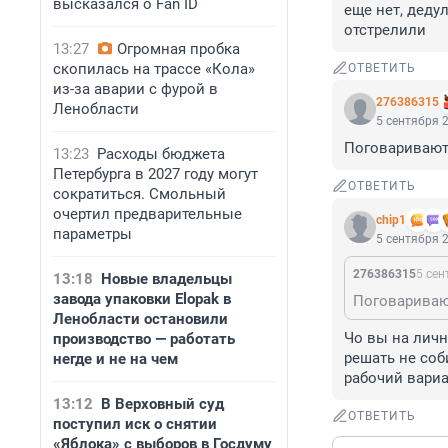
высказался о Fan ID
еще нет, дедул
отстрелили
13:27
Огромная пробка
скопилась на трассе «Кола»
ОТВЕТИТЬ
из-за аварии с фурой в
276386315
Ленобласти
5 сентября 2
Поговаривают,
13:23
Расходы бюджета
Петербурга в 2027 году могут
ОТВЕТИТЬ
сократиться. Смольный
очертил предварительные
chip1
параметры
5 сентября 2
276386315
5 сен
13:18
Новые владельцы
завода упаковки Elopak в
Поговаривают
Ленобласти остановили
Чо вы на личн
производство — работать
решать не соби
негде и не на чем
рабочий вари
13:12
В Верховный суд
ОТВЕТИТЬ
поступил иск о снятии
«Яблока» с выборов в Госдуму