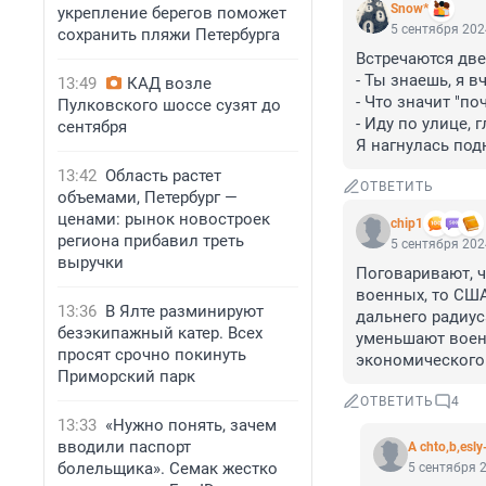
Snow*
укрепление берегов поможет
5 сентября 202
сохранить пляжи Петербурга
Встречаются две 
- Ты знаешь, я в
13:49
КАД возле
- Что значит "поч
Пулковского шоссе сузят до
- Иду по улице, 
сентября
Я нагнулась подн
13:42
Область растет
ОТВЕТИТЬ
объемами, Петербург —
ценами: рынок новостроек
chip1
региона прибавил треть
5 сентября 202
выручки
Поговаривают, ч
военных, то США
13:36
В Ялте разминируют
дальнего радиус
безэкипажный катер. Всех
уменьшают военн
просят срочно покинуть
экономического 
Приморский парк
ОТВЕТИТЬ
4
13:33
«Нужно понять, зачем
вводили паспорт
A chto,b,esly
болельщика». Семак жестко
5 сентября 2