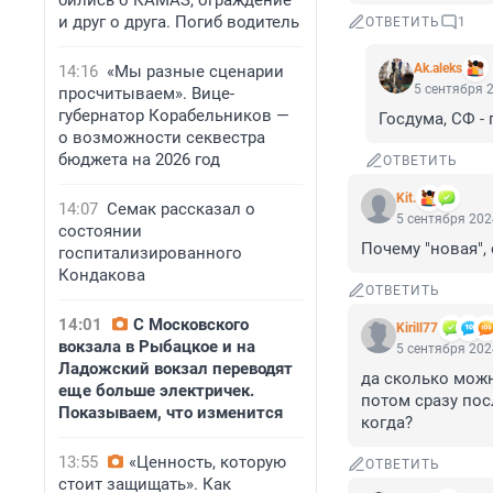
бились о КАМАЗ, ограждение
и друг о друга. Погиб водитель
ОТВЕТИТЬ
1
Ak.aleks
14:16
«Мы разные сценарии
5 сентября 2
просчитываем». Вице-
губернатор Корабельников —
Госдума, СФ -
о возможности секвестра
бюджета на 2026 год
ОТВЕТИТЬ
Kit.
14:07
Семак рассказал о
5 сентября 202
состоянии
Почему "новая",
госпитализированного
Кондакова
ОТВЕТИТЬ
14:01
С Московского
Kirill77
вокзала в Рыбацкое и на
5 сентября 202
Ладожский вокзал переводят
да сколько можно
еще больше электричек.
потом сразу посл
Показываем, что изменится
когда?
13:55
«Ценность, которую
ОТВЕТИТЬ
стоит защищать». Как