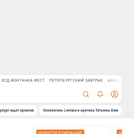
ЗСД ФОНТАНКА ФЕСТ
ПЕТЕРБУРГСКИЙ ЗАВТРАК
АФИША PLUS
рбург ищет креатив
Основатель Levrana и критика Татьяны Ким
Зач
НОВОСТИ КОМПАНИЙ
НОВОС