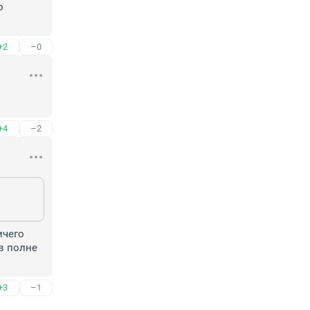
 
+2
–0
+4
–2
чего 
в полне 
+3
–1