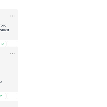
ого 
учшей 
+10
–0
а 
+21
–0