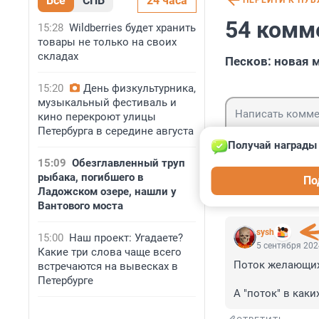
Все
СПБ
24 часа
ПЕРЕЙТИ К ПУ
54 комм
15:28
Wildberries будет хранить
товары не только на своих
складах
Песков: новая 
15:20
День физкультурника,
музыкальный фестиваль и
кино перекроют улицы
Петербурга в середине августа
Получай награды 
15:09
Обезглавленный труп
Гость
рыбака, погибшего в
По
Войти
Ладожском озере, нашли у
Вантового моста
sysh
15:00
Наш проект: Угадаете?
5 сентября 202
Какие три слова чаще всего
Поток желающих
встречаются на вывесках в
Петербурге
А "поток" в каки