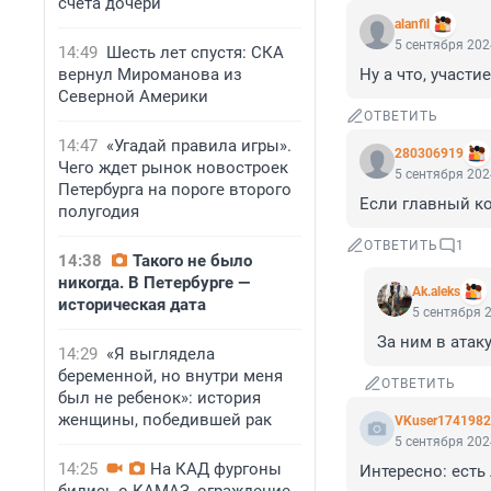
счета дочери
alanfil
5 сентября 202
14:49
Шесть лет спустя: СКА
вернул Мироманова из
Ну а что, участи
Северной Америки
ОТВЕТИТЬ
14:47
«Угадай правила игры».
280306919
Чего ждет рынок новостроек
5 сентября 202
Петербурга на пороге второго
Если главный ко
полугодия
ОТВЕТИТЬ
1
14:38
Такого не было
никогда. В Петербурге —
Ak.aleks
историческая дата
5 сентября 2
За ним в атак
14:29
«Я выглядела
беременной, но внутри меня
ОТВЕТИТЬ
был не ребенок»: история
женщины, победившей рак
VKuser174198
5 сентября 202
14:25
На КАД фургоны
Интересно: есть