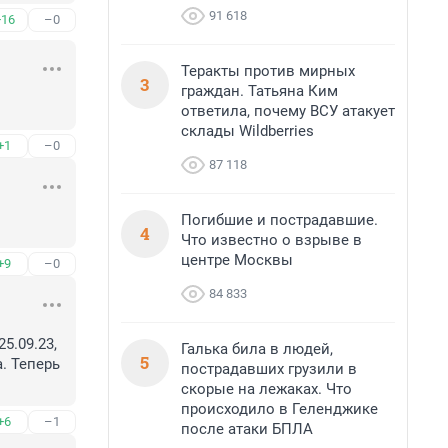
91 618
+16
–0
Теракты против мирных
3
граждан. Татьяна Ким
ответила, почему ВСУ атакует
склады Wildberries
+1
–0
87 118
Погибшие и пострадавшие.
4
Что известно о взрыве в
центре Москвы
+9
–0
84 833
.09.23, 
Галька била в людей,
5
. Теперь 
пострадавших грузили в
скорые на лежаках. Что
происходило в Геленджике
+6
–1
после атаки БПЛА