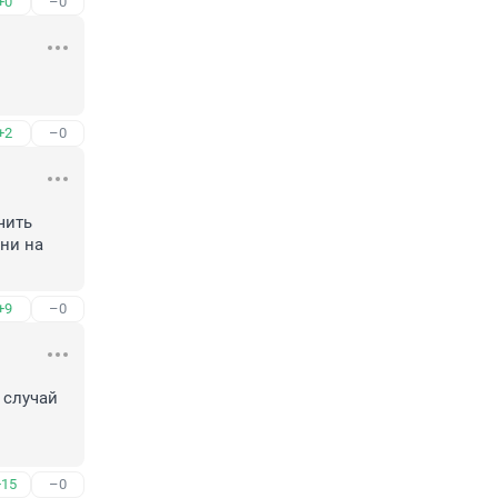
+0
–0
+2
–0
ить 
ни на 
+9
–0
 случай 
+15
–0