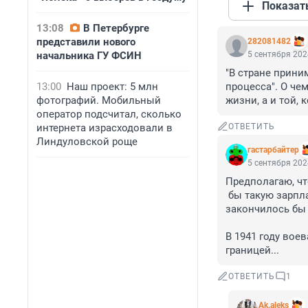
Показат
13:08
В Петербурге
представили нового
282081482
начальника ГУ ФСИН
5 сентября 202
"В стране прини
13:00
Наш проект: 5 млн
процесса". О чем
фотографий. Мобильный
жизни, а и той, 
оператор подсчитал, сколько
интернета израсходовали в
ОТВЕТИТЬ
Линдуловской роще
гастарбайтер
5 сентября 202
Предполагаю, чт
 бы такую зарплату какая была у служивых на прошлом месте работы) - сво 
закончилось бы ч
В 1941 году воева
границей...
ОТВЕТИТЬ
1
Ak.aleks