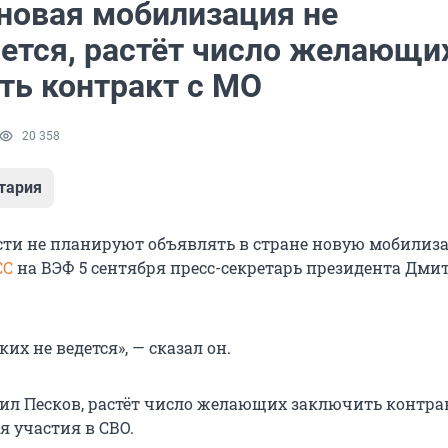
 новая мобилизация не
ется, растёт число желающи
ть контракт с МО
20 358
тария
сти не планируют объявлять в стране новую мобилиз
СС
на ВЭФ 5 сентября пресс-секретарь президента Дми
их не ведется», — сказал он.
тил Песков, растёт число желающих заключить контра
 участия в СВО.