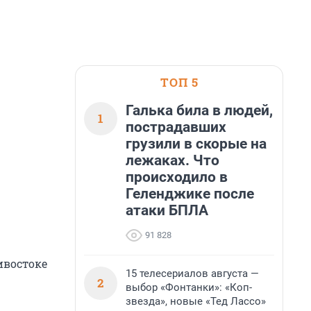
ТОП 5
Галька била в людей,
1
пострадавших
грузили в скорые на
лежаках. Что
происходило в
Геленджике после
атаки БПЛА
91 828
ивостоке
15 телесериалов августа —
2
выбор «Фонтанки»: «Коп-
звезда», новые «Тед Лассо»