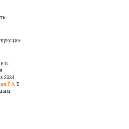
ать
ствующие
и в
я
а 2024
дан РФ
. В
имым