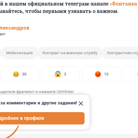
ей в нашем официальном телеграм-канале
«Фонтанка
ывайтесь, чтобы первыми узнавать о важном.
лександров
ент
Мобилизация
Контракт на военную службу
Контрактная сл
30
3
10
ыделите фрагмент и нажмите Ctrl+Enter
за комментарии и другие задания!
дробнее в профиле
ИИ
54