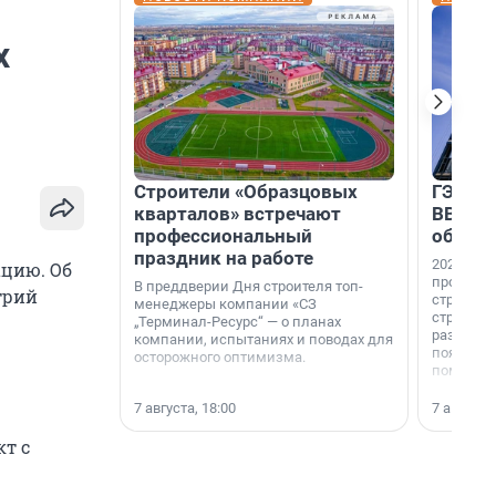
х
Строители «Образцовых
ГЭС, м
кварталов» встречают
ВВП: в
профессиональный
об ист
праздник на работе
2026-й —
ацию. Об
професси
В преддверии Дня строителя топ-
трий
строителе
менеджеры компании «СЗ
строителя
„Терминал-Ресурс“ — о планах
раз. В ГК
компании, испытаниях и поводах для
появился
осторожного оптимизма.
поменяла
7 августа, 18:00
7 августа,
кт с