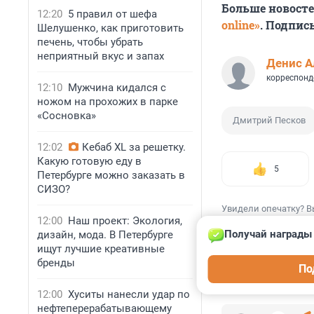
Больше новост
12:20
5 правил от шефа
online»
. Подпис
Шелушенко, как приготовить
печень, чтобы убрать
неприятный вкус и запах
Денис А
корреспонд
12:10
Мужчина кидался с
ножом на прохожих в парке
«Сосновка»
Дмитрий Песков
12:02
Кебаб XL за решетку.
Какую готовую еду в
5
Петербурге можно заказать в
СИЗО?
Увидели опечатку? В
12:00
Наш проект: Экология,
Получай награды 
дизайн, мода. В Петербурге
ищут лучшие креативные
бренды
По
КОММЕНТАР
12:00
Хуситы нанесли удар по
нефтеперерабатывающему