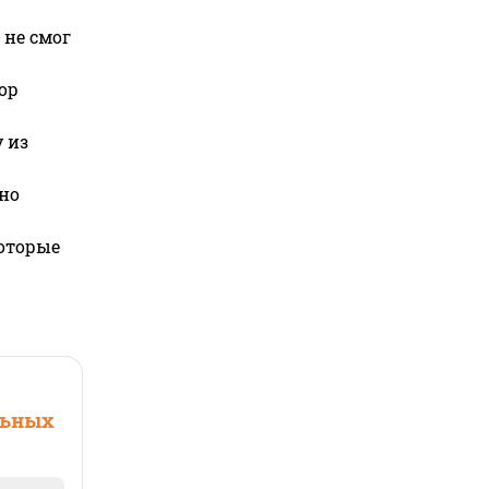
 не смог
ор
 из
но
которые
льных