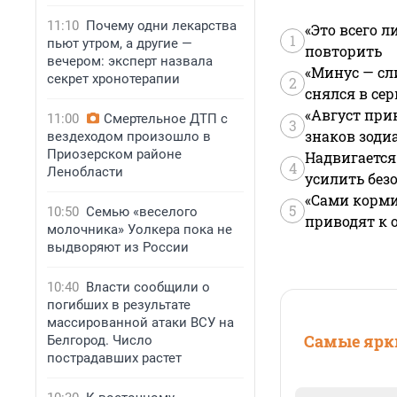
11:10
Почему одни лекарства
«Это всего л
1
пьют утром, а другие —
повторить
вечером: эксперт назвала
«Минус — сл
секрет хронотерапии
2
снялся в се
«Август при
11:00
Смертельное ДТП с
3
знаков зоди
вездеходом произошло в
Приозерском районе
Надвигается
4
Ленобласти
усилить без
«Сами корми
5
10:50
Семью «веселого
приводят к 
молочника» Уолкера пока не
выдворяют из России
10:40
Власти сообщили о
погибших в результате
массированной атаки ВСУ на
Самые ярки
Белгород. Число
пострадавших растет