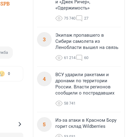
и «Джек Ричер»,
 SPB
«Одержимость»
75 740
27
Экипаж пропавшего в
3
Сибири самолета из
Ленобласти вышел на связь
ужба
61 214
60
0
ВСУ ударили ракетами и
4
дронами по территории
России. Власти регионов
сообщили о пострадавших
58 741
Из-за атаки в Красном Бору
5
горит склад Wildberries
53 031