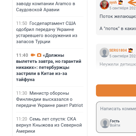
sysh
заводу компании Aramco в
5 сентября 202
Саудовской Аравии
Поток желающих
11:50
Госдепартамент США
А "поток" в каки
одобрил передачу Украине
устаревшего вооружения из
запасов Турции
SERG1804
11:40
«Должны
5 сентября 202
вылететь завтра, но гарантий
Неужели детишк
никаких»: петербуржцы
застряли в Китае из-за
тайфуна
11:30
Министр обороны
Финляндии высказался о
передаче Украине ракет Patriot
11:20
Семь лет спустя: СКА
Гость
вернул Кныжова из Северной
Войти
Америки