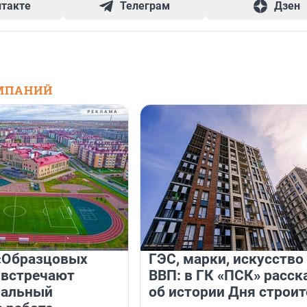
нтакте
Телеграм
Дзен
МПАНИЙ
«Образцовых
ГЭС, марки, искусство
 встречают
ВВП: в ГК «ПСК» расск
нальный
об истории Дня строит