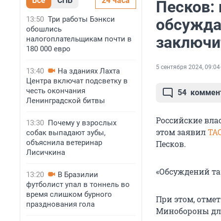
Все
СПБ
24 часа
Песков:
13:50
Три работы Бэнкси
обсужда
обошлись
заключи
налогоплательщикам почти в
180 000 евро
5 сентября 2024, 09:04
13:40
На зданиях Лахта
Центра включат подсветку в
честь окончания
54
коммен
Ленинградской битвы
Российские вла
13:30
Почему у взрослых
этом заявил
ТА
собак выпадают зубы,
объяснила ветеринар
Песков.
Лисичкина
«Обсуждений так
13:20
В Бразилии
футболист упал в тоннель во
время слишком бурного
При этом, отме
празднования гола
Минобороны для