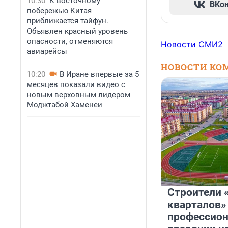
10:30
К восточному
ВКо
побережью Китая
приближается тайфун.
Объявлен красный уровень
опасности, отменяются
Новости СМИ2
авиарейсы
НОВОСТИ КО
10:20
В Иране впервые за 5
месяцев показали видео с
новым верховным лидером
Моджтабой Хаменеи
Строители 
кварталов»
профессио