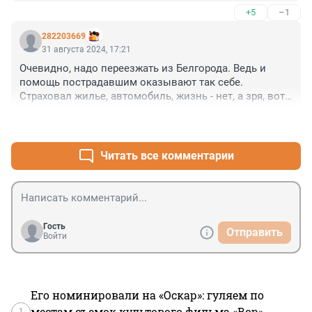
+5
–1
282203669
31 августа 2024, 17:21
Очевидно, надо переезжать из Белгорода. Ведь и 
помощь пострадавшим оказывают так себе. 
Страховал жилье, автомобиль, жизнь - нет, а зря, вот 
тебе сто тыщ и спасибо скажи, могли вообще ничего 
+2
–0
не дать. Примерно такие разговоры не по телевизору.
Читать все комментарии
Гость
Отправить
Войти
Его номинировали на «Оскар»: гуляем по
1
местам съемок культового фильма «Вор»