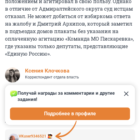
положением и агитировал в свою пользу. Однако
в отличие от Адмиралтейского округа суд истцам
отказал. Не может добиться от избиркома ответа
на жалобу и Дмитрий Архипов, который заметил
в подъездах домов плакаты без указания на
оплаченную агитацию «Команда МО Пискаревка»,
где указаны только депутаты, представляющие
«Единую Россию».
Ксения Клочкова
Корреспондент отдела власть
Получай награды за комментарии и другие 
задания!
2
6
2
45
0
Подробнее в профиле
КОММЕНТАРИИ
28
VKuser9346521