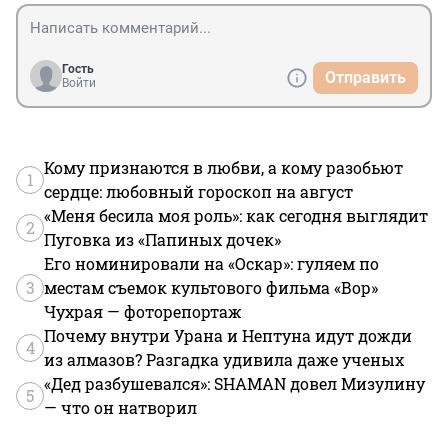
Гость
Отправить
Войти
Кому признаются в любви, а кому разобьют
1
сердце: любовный гороскоп на август
«Меня бесила моя роль»: как сегодня выглядит
2
Пуговка из «Папиных дочек»
Его номинировали на «Оскар»: гуляем по
3
местам съемок культового фильма «Вор»
Чухрая — фоторепортаж
Почему внутри Урана и Нептуна идут дожди
4
из алмазов? Разгадка удивила даже ученых
«Дед разбушевался»: SHAMAN довел Мизулину
5
— что он натворил