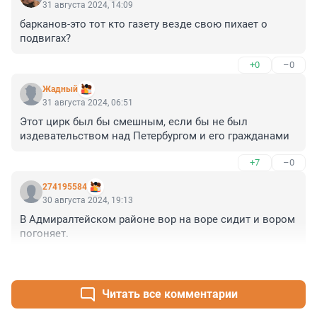
31 августа 2024, 14:09
барканов-это тот кто газету везде свою пихает о 
подвигах?
+0
–0
Жадный
31 августа 2024, 06:51
Этот цирк был бы смешным, если бы не был 
издевательством над Петербургом и его гражданами
+7
–0
274195584
30 августа 2024, 19:13
В Адмиралтейском районе вор на воре сидит и вором 
погоняет.
+14
–0
Читать все комментарии