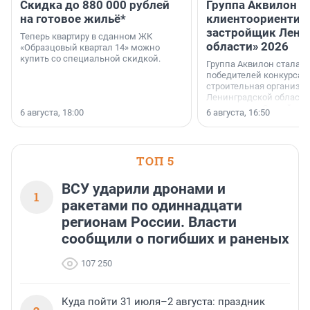
Скидка до 880 000 рублей
Группа Аквилон 
на готовое жильё*
клиентоориентир
застройщик Лени
Теперь квартиру в сданном ЖК
области» 2026
«Образцовый квартал 14» можно
купить со специальной скидкой.
Группа Аквилон стала 
победителей конкурса 
строительная организа
Ленинградской области 
номинации «Самый
6 августа, 18:00
6 августа, 16:50
клиентоориентированн
застройщик Ленинград
области».
ТОП 5
ВСУ ударили дронами и
1
ракетами по одиннадцати
регионам России. Власти
сообщили о погибших и раненых
107 250
Куда пойти 31 июля–2 августа: праздник