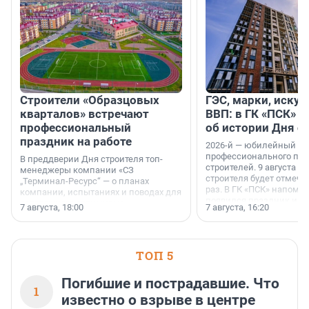
Строители «Образцовых
ГЭС, марки, искус
кварталов» встречают
ВВП: в ГК «ПСК» р
профессиональный
об истории Дня с
праздник на работе
2026-й — юбилейный го
профессионального пр
В преддверии Дня строителя топ-
строителей. 9 августа 2
менеджеры компании «СЗ
строителя будет отмечат
„Терминал-Ресурс“ — о планах
раз. В ГК «ПСК» напомни
компании, испытаниях и поводах для
появился праздник и к
осторожного оптимизма.
7 августа, 18:00
7 августа, 16:20
поменялась роль строит
ТОП 5
Погибшие и пострадавшие. Что
1
известно о взрыве в центре