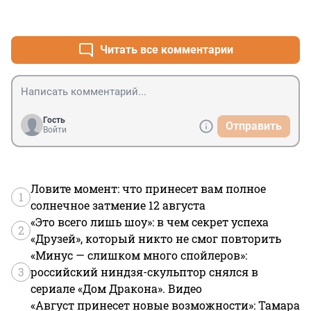
заработать на жизнь могут, Москва большая , бпла 
+4
–2
маленькие. так что все хорошо, прекрасная маркиза! 
что в переводе означает россиянам норм
Читать все комментарии
Гость
Отправить
Войти
Ловите момент: что принесет вам полное
1
солнечное затмение 12 августа
«Это всего лишь шоу»: в чем секрет успеха
2
«Друзей», который никто не смог повторить
«Минус — слишком много спойлеров»:
3
российский ниндзя-скульптор снялся в
сериале «Дом Дракона». Видео
«Август принесет новые возможности»: Тамара