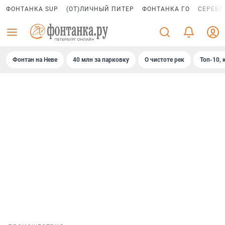
ФОНТАНКА SUP
(ОТ)ЛИЧНЫЙ ПИТЕР
ФОНТАНКА ГО
СЕРЕБР
Фонтан на Неве
40 млн за парковку
О чистоте рек
Топ-10, 