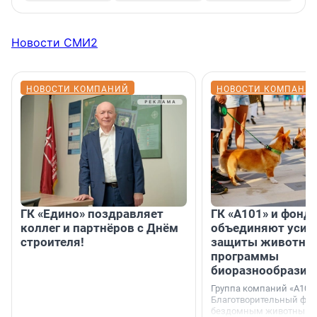
Новости СМИ2
НОВОСТИ КОМПАНИЙ
НОВОСТИ КОМПАНИ
ГК «Едино» поздравляет
ГК «А101» и фонд
коллег и партнёров с Днём
объединяют усил
строителя!
защиты животных
программы
биоразнообразия
Группа компаний «А101»
Благотворительный фо
бездомным животным 