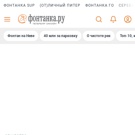
ФОНТАНКА SUP
(ОТ)ЛИЧНЫЙ ПИТЕР
ФОНТАНКА ГО
СЕРЕБР
Фонтан на Неве
40 млн за парковку
О чистоте рек
Топ-10, 