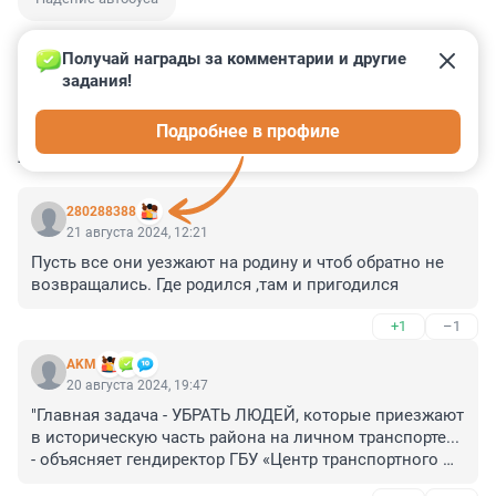
Получай награды за комментарии и другие 
задания!
5
1
11
7
14
Подробнее в профиле
КОММЕНТАРИИ
60
280288388
21 августа 2024, 12:21
Пусть все они уезжают на родину и чтоб обратно не 
возвращались. Где родился ,там и пригодился
+1
–1
AKM
20 августа 2024, 19:47
"Главная задача - УБРАТЬ ЛЮДЕЙ, которые приезжают 
в историческую часть района на личном транспорте... 
- объясняет гендиректор ГБУ «Центр транспортного 
планирования Санкт-Петербурга» Рубен Тертерян. - Мы 