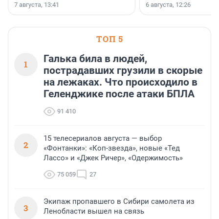
заключили соглашение
7 августа, 13:41
6 августа, 12:26
стратегическом сотрудн
ТОП 5
Галька била в людей,
1
пострадавших грузили в скорые
на лежаках. Что происходило в
Геленджике после атаки БПЛА
91 410
15 телесериалов августа — выбор
2
«Фонтанки»: «Коп-звезда», новые «Тед
Лассо» и «Джек Ричер», «Одержимость»
75 059
27
Экипаж пропавшего в Сибири самолета из
3
Ленобласти вышел на связь