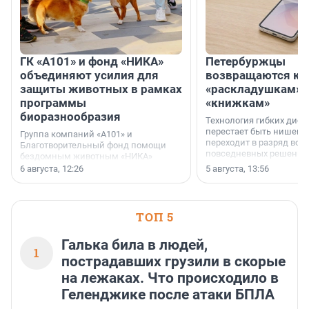
ГК «А101» и фонд «НИКА»
Петербуржцы
объединяют усилия для
возвращаются к
защиты животных в рамках
«раскладушкам» 
программы
«книжкам»
биоразнообразия
Технология гибких дисп
перестает быть нишевы
Группа компаний «А101» и
переходит в разряд вос
Благотворительный фонд помощи
повседневных решений
бездомным животным «НИКА»
заключили соглашение о
6 августа, 12:26
5 августа, 13:56
стратегическом сотрудничестве.
ТОП 5
Галька била в людей,
1
пострадавших грузили в скорые
на лежаках. Что происходило в
Геленджике после атаки БПЛА