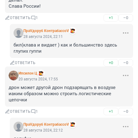
делал.

Слава России!
+1
–0
ОТВЕТИТЬ
1
ПраVдоруб КонтрабассоV
28 августа 2024, 22:11
бил(клава и видает ) как и большинство здесь 
глупих гуппи
+0
–0
ОТВЕТИТЬ
Ипсилон Ц
20 августа 2024, 17:55
дрон может другой дрон подзарящать в воздухе

иаким образом можно строить логистические 
цепочки
+1
–0
ОТВЕТИТЬ
1
ПраVдоруб КонтрабассоV
28 августа 2024, 22:12